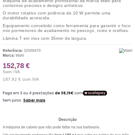
Máquina de acabamento profissional da marca Wahl para
contornos precisos e designs artísticos
.
O
motor rotativo
com
potência de 10 W
permite uma
durabilidade acrescida.
Equipamento concebido como ferramenta para garantir o foco
nos
pormenores de acabamento no pescoço, rosto e orelhas
.
Lâmina T em inox com 35mm de largura.
Referência:
32500470
Marca:
Wahl
152,78 €
Sem IVA
187,92 €
com IVA
Descrição
A máquina de cabelo que não pode faltar na sua barbearia.
Um equipamento poderoso tão
leve ( 190 g )
que cabe na palma da sua mão.