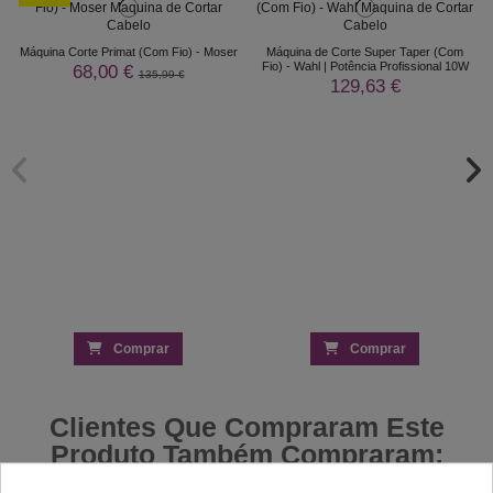
Máquina Corte Primat (Com Fio) - Moser
Máquina de Corte Super Taper (Com
Fio) - Wahl | Potência Profissional 10W
68,00 €
135,99 €
129,63 €
Comprar
Comprar
Clientes Que Compraram Este
Produto Também Compraram: