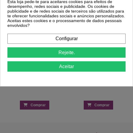
Esta loja pede-te para aceitares cookies para efeitos de
-30%
-25%
desempenho, redes sociais e publicidade. Os cookies de
publicidade e de redes sociais de terceiros são utilizados para
te oferecer funcionalidades sociais e anúncios personalizados.
Fiber Base Gel - Transparente 15ml
Aceitas estes cookies e o processamento de dados pessoais
Inocos
Verniz Gel Vestido de Noiva 15ml - Era
9,03 €
envolvidos?
uma vez... INOCOS
12,90 €
7,20 €
9,59 €
Configurar
Rejeite.
Aceitar
Comprar
Comprar