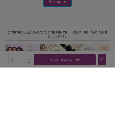
OFEREÇA UM CARTÃO PRESENTE — SIMPLES, RÁPIDO E
ELEGANTE
Adicionar ao carrinho
COMPRAR CARTÃO PRESENTE
PROMOÇÕES E REDUÇÕES
Todas as promoções e reduções de preço constantes na
nossa loja online são válidas de 01/06/2026 A 31/08/2026