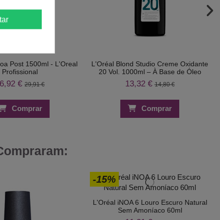
tar
a Post 1500ml - L'Oreal
L'Oréal Blond Studio Creme Oxidante
Profissional
20 Vol. 1000ml – À Base de Óleo
6,92 €
13,32 €
29,91 €
14,80 €
Comprar
Comprar
 Compraram:
-15%
L'Oréal iNOA 6 Louro Escuro Natural
Sem Amoníaco 60ml