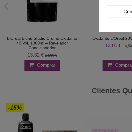
Con
L'Oréal Blond Studio Creme Oxidante
Oxidante L'Oreal 20
40 Vol. 1000ml – Revelador
13,05 €
14,50
Condicionador
13,32 €
14,80 €
Comprar
Compra
Clientes Q
-15%