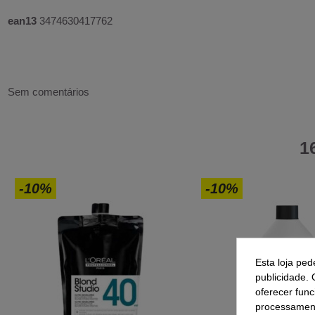
ean13
3474630417762
Sem comentários
1
-10%
-10%
Esta loja ped
publicidade. 
oferecer func
processament