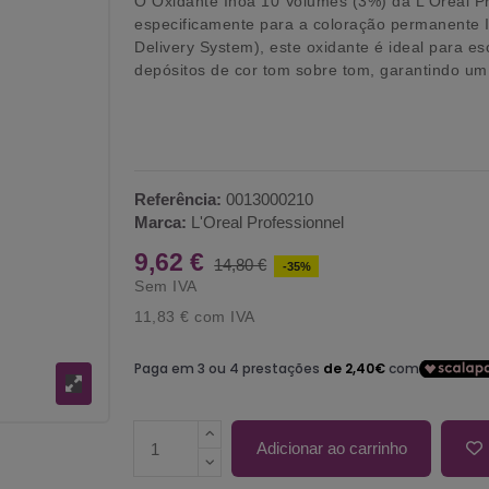
O
Oxidante Inoa 10 Volumes (3%)
da L'Oréal P
especificamente para a coloração permanente
Delivery System)
, este oxidante é ideal para e
depósitos de cor tom sobre tom, garantindo um r
Referência:
0013000210
Marca:
L'Oreal Professionnel
9,62 €
14,80 €
-35%
Sem IVA
11,83 €
com IVA
Adicionar ao carrinho