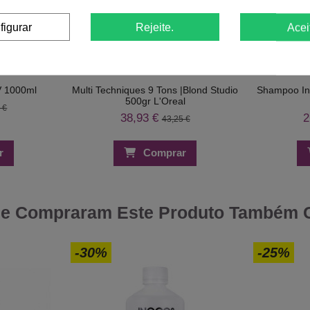
figurar
Rejeite.
Acei
V 1000ml
Multi Techniques 9 Tons |Blond Studio
Shampoo Ino
500gr L'Oreal
 €
38,93 €
2
43,25 €
r
Comprar
ue Compraram Este Produto Também
-30%
-25%