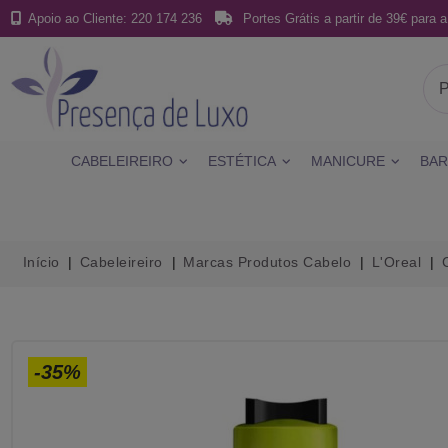
Apoio ao Cliente: 220 174 236
Portes Grátis a partir de 39€ para a
CABELEIREIRO
ESTÉTICA
MANICURE
BAR
Início
Cabeleireiro
Marcas Produtos Cabelo
L'Oreal
-35%