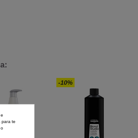
a:
-10%
 e
s para te
 o