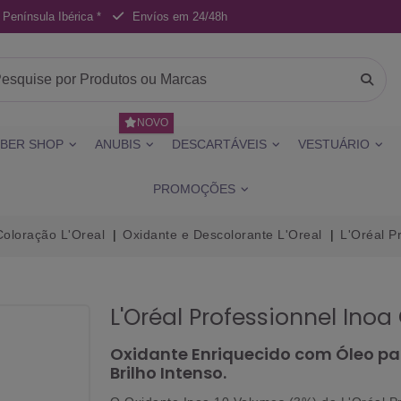
 Península Ibérica *
Envíos em 24/48h
NOVO
BER SHOP
ANUBIS
DESCARTÁVEIS
VESTUÁRIO
PROMOÇÕES
Coloração L'Oreal
Oxidante e Descolorante L'Oreal
L'Oréal P
L'Oréal Professionnel Inoa
Oxidante Enriquecido com Óleo par
Brilho Intenso.