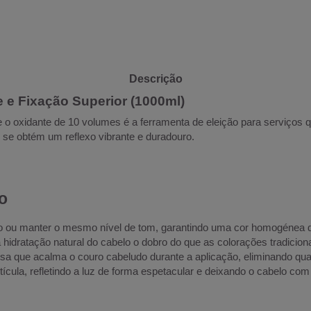
Descrição
e e Fixação Superior (1000ml)
o, e o oxidante de 10 volumes é a ferramenta de eleição para serviç
o se obtém um reflexo vibrante e duradouro.
o
lo ou manter o mesmo nível de tom, garantindo uma cor homogénea d
 hidratação natural do cabelo o dobro do que as colorações tradicio
 que acalma o couro cabeludo durante a aplicação, eliminando qua
ícula, refletindo a luz de forma espetacular e deixando o cabelo co