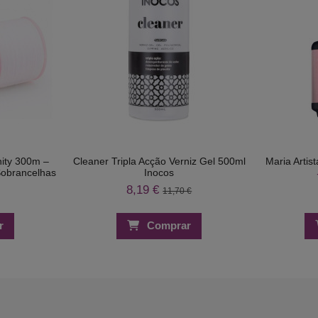
nity 300m –
Cleaner Tripla Acção Verniz Gel 500ml
Maria Artis
Sobrancelhas
Inocos
8,19 €
11,70 €
r
Comprar