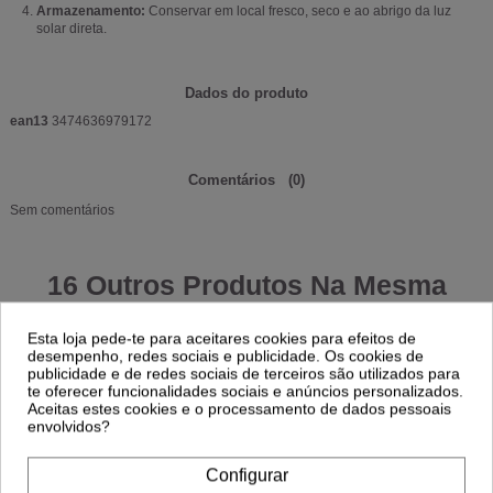
Armazenamento:
Conservar em local fresco, seco e ao abrigo da luz
solar direta.
Dados do produto
ean13
3474636979172
Comentários
(0)
Sem comentários
16 Outros Produtos Na Mesma
Categoria:
Esta loja pede-te para aceitares cookies para efeitos de
desempenho, redes sociais e publicidade. Os cookies de
-70%
-10%
publicidade e de redes sociais de terceiros são utilizados para
te oferecer funcionalidades sociais e anúncios personalizados.
Aceitas estes cookies e o processamento de dados pessoais
EFASSOR 10x3 ml L'oreal
envolvidos?
4,50 €
L'Oréal Blond Studio Creme Oxidante 30
15,00 €
Vol. 1000ml – Revelador Condicionador
13,32 €
14,80 €
Configurar