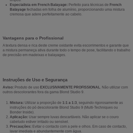
limpos.
Especialista em French Balayage:
Perfeito para técnicas de
French
Balayage
fechadas em folha de alumínio, proporcionando uma mistura
cremosa que adere perfeitamente ao cabelo.
Vantagens para o Profissional
A textura densa e rica deste creme oxidante evita escorrimentos e garante que
a mistura permaneça ativa durante todo o tempo de pose, facilitando o trabalho
de precisão em madeixas e balayages.
Instruções de Uso e Segurança
Aviso:
Produto de uso
EXCLUSIVAMENTE PROFISSIONAL
. Não utilizar com
outros descolorantes fora da gama Blond Studio 9.
Mistura:
Utilizar a proporção de
1:1 a 1:3
, seguindo rigorosamente as
instruções do pó descolorante Blond Studio 9 (Multi-Techniques ou
Bonder Inside).
Aplicação:
Usar sempre luvas descartáveis. Não aplicar se o couro
cabeludo estiver irritado ou sensível.
Precauções:
Evitar o contacto com a pele e olhos. Em caso de contacto,
lavar imediata e abundantemente com água.