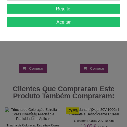
Rejeite.
Aceitar
Comprar
Comprar
Clientes Que Compraram Este
Produto Também Compraram:
-10%
Oxidante L'Oreal 20V 1000ml
13,05 €
Trincha de Coloração Estreita – Cores
14,50 €