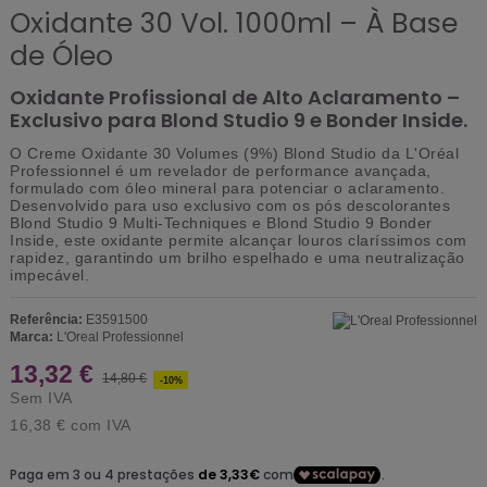
Oxidante 30 Vol. 1000ml – À Base
de Óleo
Oxidante Profissional de Alto Aclaramento –
Exclusivo para Blond Studio 9 e Bonder Inside.
O
Creme Oxidante 30 Volumes (9%) Blond Studio
da L'Oréal
Professionnel é um revelador de performance avançada,
formulado com
óleo mineral
para potenciar o aclaramento.
Desenvolvido para uso exclusivo com os pós descolorantes
Blond Studio 9 Multi-Techniques
e
Blond Studio 9 Bonder
Inside
, este oxidante permite alcançar louros claríssimos com
rapidez, garantindo um brilho espelhado e uma neutralização
impecável.
Referência:
E3591500
Marca:
L'Oreal Professionnel
13,32 €
14,80 €
-10%
Sem IVA
16,38 €
com IVA