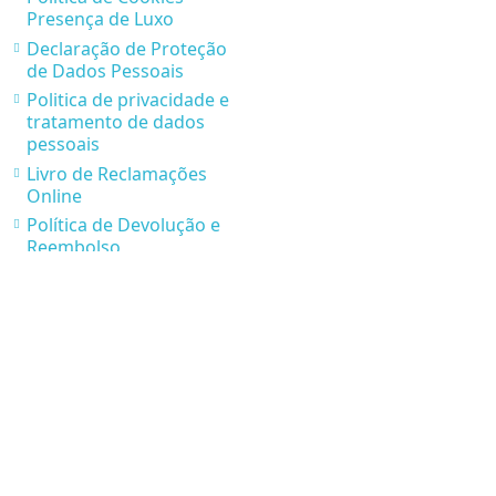
Presença de Luxo
Declaração de Proteção
de Dados Pessoais
Politica de privacidade e
tratamento de dados
pessoais
Livro de Reclamações
Online
Política de Devolução e
Reembolso
Parcerias Presença de
Luxo
* Condições de Envios e
Recolhas
Contatos
Rua Via Jean Piaget nº 116, 4410-236 Canelas Vila Nova
Gaia