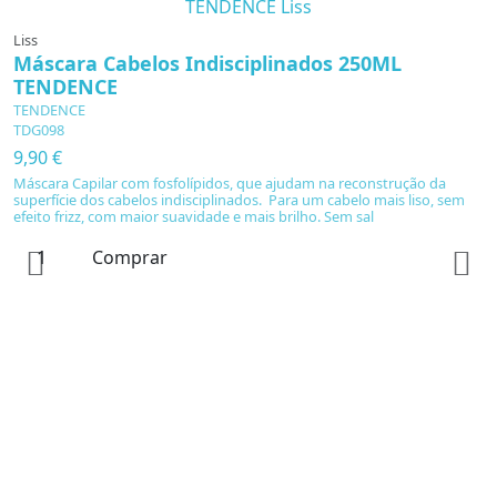
Liss
Máscara Cabelos Indisciplinados 250ML
TENDENCE
TENDENCE
TDG098
9,90 €
Máscara Capilar com fosfolípidos, que ajudam na reconstrução da
superfície dos cabelos indisciplinados. Para um cabelo mais liso, sem
efeito frizz, com maior suavidade e mais brilho. Sem sal
Comprar
Li
M
T
T
T
1
M
su
ef