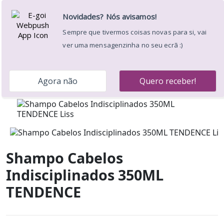
Apoio ao Cliente: 220 174 236
Portes Grátis a partir de
39€ para a Península Ibérica *
Envíos em 24/48h
Desejos (
)
0
Menu
Pesquisar
Entrar
Carrinho
Início
Cabeleireiro
Marcas Produtos Cabelo
Tendence
Liss
Shampo Cabelos
Indisciplinados 350ML TENDENCE
Shampo Cabelos
Indisciplinados 350ML
TENDENCE