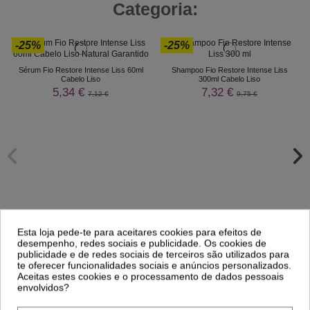
Categoria:
-25%
-25%
Sérum Fio Restore Intense Liss 60ml
Shampoo Fio Restore Intense Liss
Cabelo Liso
300ml Cabelo Liso
5,34 €
7,32 €
7,12 €
9,75 €
Esta loja pede-te para aceitares cookies para efeitos de
desempenho, redes sociais e publicidade. Os cookies de
publicidade e de redes sociais de terceiros são utilizados para
te oferecer funcionalidades sociais e anúncios personalizados.
Comprar
Comprar
Aceitas estes cookies e o processamento de dados pessoais
envolvidos?