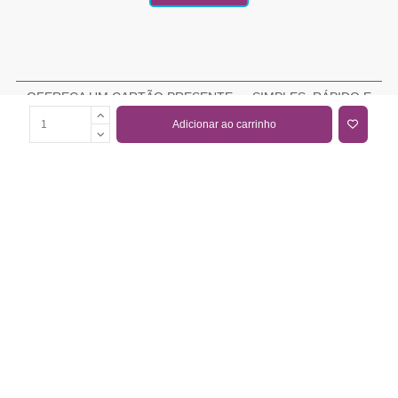
OFEREÇA UM CARTÃO PRESENTE — SIMPLES, RÁPIDO E
ELEGANTE
Adicionar ao carrinho
COMPRAR CARTÃO PRESENTE
PROMOÇÕES E REDUÇÕES
Todas as promoções e reduções de preço constantes na
nossa loja online são válidas de 01/06/2026 A 31/08/2026
INFORMAÇÕES
BLOG DE BELEZA