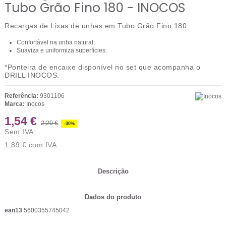
Tubo Grão Fino 180 - INOCOS
Recargas de Lixas de unhas em Tubo Grão Fino 180
Confortável na unha natural;
Suaviza e uniformiza superfícies.
*Ponteira de encaixe disponível no set que acompanha o
DRILL INOCOS.
Referência:
9301106
Marca:
Inocos
1,54 €
2,20 €
-30%
Sem IVA
1,89 €
com IVA
Descrição
Dados do produto
ean13
5600355745042