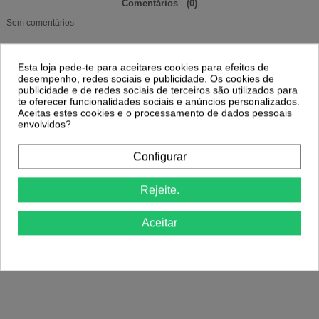
Comentários
(0)
Sem comentários
Esta loja pede-te para aceitares cookies para efeitos de
16 Outros Produtos Na Mesma
desempenho, redes sociais e publicidade. Os cookies de
Categoria:
publicidade e de redes sociais de terceiros são utilizados para
te oferecer funcionalidades sociais e anúncios personalizados.
Aceitas estes cookies e o processamento de dados pessoais
envolvidos?
-23,24%
Kit
Pack 5 Máscaras Sociais Reutilizáveis –
Máscara Certificada Reutilizável Branca
Configurar
Cor Branca
Nível 3
7,49 €
1,50 €
9,75 €
Rejeite.
Aceitar