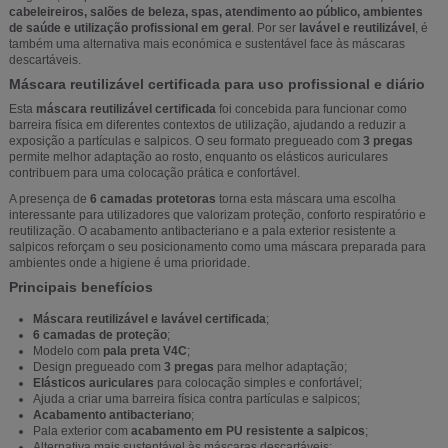
cabeleireiros, salões de beleza, spas, atendimento ao público, ambientes
de saúde e utilização profissional em geral
. Por ser
lavável e reutilizável
, é
também uma alternativa mais económica e sustentável face às máscaras
descartáveis.
Máscara reutilizável certificada para uso profissional e diário
Esta
máscara reutilizável certificada
foi concebida para funcionar como
barreira física em diferentes contextos de utilização, ajudando a reduzir a
exposição a partículas e salpicos. O seu formato pregueado com
3 pregas
permite melhor adaptação ao rosto, enquanto os elásticos auriculares
contribuem para uma colocação prática e confortável.
A presença de
6 camadas protetoras
torna esta máscara uma escolha
interessante para utilizadores que valorizam proteção, conforto respiratório e
reutilização. O acabamento antibacteriano e a pala exterior resistente a
salpicos reforçam o seu posicionamento como uma máscara preparada para
ambientes onde a higiene é uma prioridade.
Principais benefícios
Máscara reutilizável e lavável certificada
;
6 camadas de proteção
;
Modelo com
pala preta V4C
;
Design pregueado com
3 pregas
para melhor adaptação;
Elásticos auriculares
para colocação simples e confortável;
Ajuda a criar uma barreira física contra partículas e salpicos;
Acabamento antibacteriano
;
Pala exterior com
acabamento em PU resistente a salpicos
;
Alternativa mais sustentável às máscaras descartáveis;