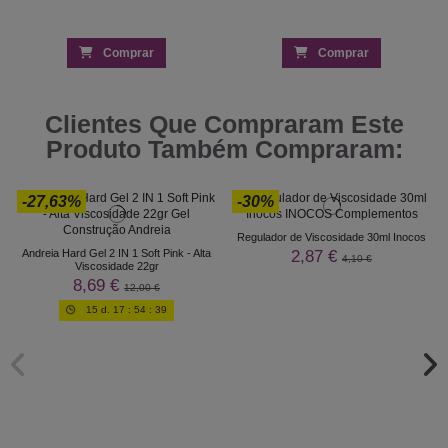
Comprar
Comprar
Clientes Que Compraram Este
Produto Também Compraram:
-27,63%
-30%
Regulador de Viscosidade 30ml Inocos
2,87 €
Andreia Hard Gel 2 IN 1 Soft Pink - Alta
4,10 €
Viscosidade 22gr
8,69 €
12,00 €
15
d.
17
:
54
:
39