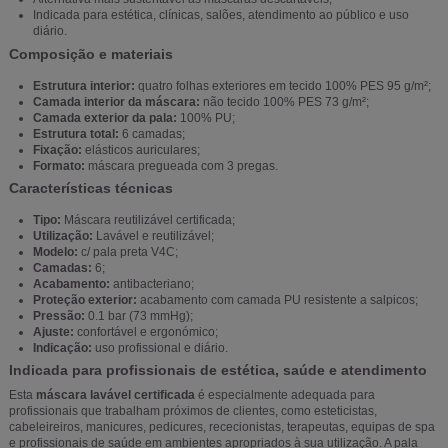
Indicada para estética, clínicas, salões, atendimento ao público e uso
diário.
Composição e materiais
Estrutura interior:
quatro folhas exteriores em tecido 100% PES 95 g/m²;
Camada interior da máscara:
não tecido 100% PES 73 g/m²;
Camada exterior da pala:
100% PU;
Estrutura total:
6 camadas;
Fixação:
elásticos auriculares;
Formato:
máscara pregueada com 3 pregas.
Características técnicas
Tipo:
Máscara reutilizável certificada;
Utilização:
Lavável e reutilizável;
Modelo:
c/ pala preta V4C;
Camadas:
6;
Acabamento:
antibacteriano;
Proteção exterior:
acabamento com camada PU resistente a salpicos;
Pressão:
0.1 bar (73 mmHg);
Ajuste:
confortável e ergonómico;
Indicação:
uso profissional e diário.
Indicada para profissionais de estética, saúde e atendimento
Esta
máscara lavável certificada
é especialmente adequada para
profissionais que trabalham próximos de clientes, como esteticistas,
cabeleireiros, manicures, pedicures, rececionistas, terapeutas, equipas de spa
e profissionais de saúde em ambientes apropriados à sua utilização. A pala