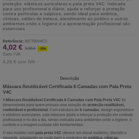
proteção
, elásticos auriculares e
pala preta V4C
. Indicada
para uso profissional e diário, ajuda a reforçar a proteção
contra partículas e salpicos, sendo ideal para estética,
clínicas, salões de beleza, atendimento ao público e outros
ambientes onde a higiene e a apresentação profissional são
essenciais.
Referência:
307700V4C2
4,02 €
5,99 €
-33%
Sem IVA
4,25 €
com IVA
Descrição
Máscara Reutilizável Certificada 6 Camadas com Pala Preta
V4C
A
Máscara Reutilizável Certificada 6 Camadas com Pala Preta V4C
foi
desenvolvida para quem procura uma solução de
proteção reutilizável,
confortável e profissional
. Com estrutura de
6 camadas
, design ergonómico
e elásticos auriculares, esta máscara ajuda a reforçar a proteção em contexto
profissional e no dia a dia, sendo indicada para ambientes onde a higiene, o
conforto e a imagem cuidada são fundamentais.
O seu modelo com
pala preta V4C
oferece um visual moderno, discreto e
elegante, adaptando-se muito bem a contextos de
estética, clínicas,