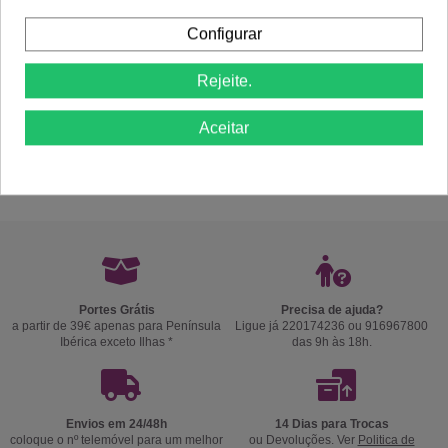
Configurar
Rejeite.
Aceitar
Comprar
Comprar
Portes Grátis
Precisa de ajuda?
a partir de 39€ apenas para Península
Ligue já 220174236 ou 916967800
Ibérica exceto Ilhas *
das 9h às 18h.
Envios em 24/48h
14 Dias para Trocas
coloque o nº telemóvel para um melhor
ou Devoluções. Ver
Politica de