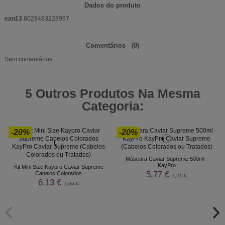
Dados do produto
ean13
8028483228997
Comentários
(0)
Sem comentários
5 Outros Produtos Na Mesma
Categoria:
-20%
-20%
Máscara Caviar Supreme 500ml -
KayPro
Kit Mini Size Kaypro Caviar Supreme
5,77 €
Cabelos Colorados
7,21 €
6,13 €
7,66 €