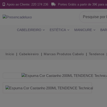
Apoio ao Cliente: 220 174 236
Portes Grátis a partir de 39€ para a
CABELEIREIRO
ESTÉTICA
MANICURE
BAR
Início
Cabeleireiro
Marcas Produtos Cabelo
Tendence