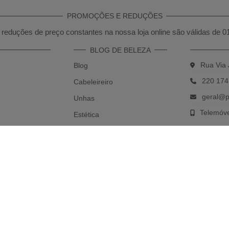
PROMOÇÕES E REDUÇÕES
reduções de preço constantes na nossa loja online são válidas de 0
BLOG DE BELEZA
Rua Via 
Blog
220 174
Cabeleireiro
geral@p
Unhas
Telemóv
Estética
*(Chama
Maquilhagem