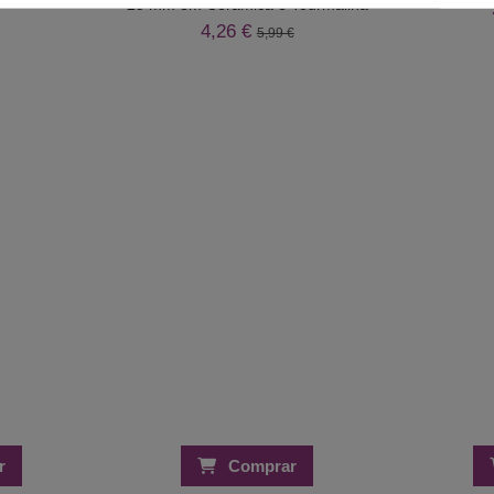
25 mm em Cerâmica e Tourmalina
4,26 €
5,99 €
r
Comprar