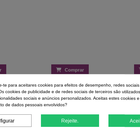
r
Comprar
e-te para aceitares cookies para efeitos de desempenho, redes sociais
Os cookies de publicidade e de redes sociais de terceiros são utilizado
ue Compraram Este Produto Também
ionalidades sociais e anúncios personalizados. Aceitas estes cookies e
o de dados pessoais envolvidos?
-29%
-3,50 €
figurar
Rejeite.
Acei
 Gás 300ml
Cobertu
Escova Térmica RickiParodi Thermal