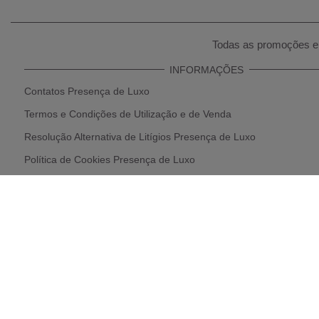
Todas as promoções e 
INFORMAÇÕES
Contatos Presença de Luxo
Termos e Condições de Utilização e de Venda
Resolução Alternativa de Litígios Presença de Luxo
Política de Cookies Presença de Luxo
Declaração de Proteção de Dados Pessoais
Politica de privacidade e tratamento de dados pessoais
Livro de Reclamações Online
Política de Devolução e Reembolso
Parcerias Presença de Luxo
* Condições de Envios e Recolhas