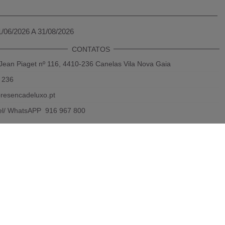
1/06/2026 A 31/08/2026
CONTATOS
Jean Piaget nº 116, 4410-236 Canelas Vila Nova Gaia
 236
resencadeluxo.pt
el/ WhatsAPP 916 967 800
das rede fixa e móvel nacional)
Powered by 2026
Presença de luxo