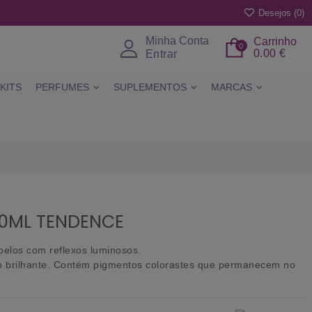
Desejos (
0
)
Minha Conta
Carrinho
0
0.00 €
Entrar
KITS
PERFUMES
SUPLEMENTOS
MARCAS
00ML TENDENCE
belos com reflexos luminosos.
to brilhante. Contém pigmentos colorastes que permanecem no