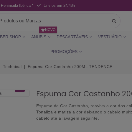
 Península Ibérica *
Envíos em 24/48h
NOVO
BER SHOP
ANUBIS
DESCARTÁVEIS
VESTUÁRIO
PROMOÇÕES
Technical
Espuma Cor Castanho 200ML TENDENCE
Espuma Cor Castanho 2
Espuma de Cor Castanho, reaviva a cor dos ca
Tonaliza e matiza a cor deixando o cabelo mui
cabelo até à lavagem seguinte.