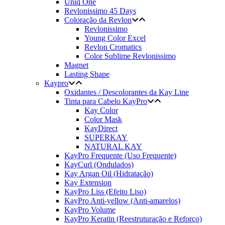
Uniq One
Revlonissimo 45 Days
Coloração da Revlon
Revlonissimo
Young Color Excel
Revlon Cromatics
Color Sublime Revlonissimo
Magnet
Lasting Shape
Kaypro
Oxidantes / Descolorantes da Kay Line
Tinta para Cabelo KayPro
Kay Color
Color Mask
KayDirect
SUPERKAY
NATURAL KAY
KayPro Frequente (Uso Frequente)
KayCurl (Ondulados)
Kay Argan Oil (Hidratação)
Kay Extension
KayPro Liss (Efeito Liso)
KayPro Anti-yellow (Anti-amarelos)
KayPro Volume
KayPro Keratin (Reestruturação e Reforço)