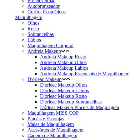
Protetor Solar
Autobronzeador
Coffret Cosméticos
Maquilhagem
Olhos
Rosto
Sobrancelhas
Lábios
Maquilhagem Corporal
Andreia Makeup
Andreia Makeup Rosto
Andreia Makeup Olhos
Andreia Makeup Lábios
Andreia Makeup Essenciais de Maquilhagem
D'orleac Makeup
D'orleac Makeup Olhos
D'orleac Makeup Lábios
D'orleac Makeup Rosto
D'orleac Makeup Sobrancelhas
Dórleac Makeup Pinceis de Maquiagem
Maquilhagem MISS COP
Pincéis e Esponjas
Malas de Maquilhagem
Acessórios de Maquilhagem
Cadeira de Maquilhagem