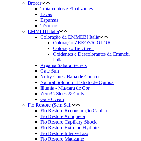
Broaer
Tratamentos e Finalizantes
Lacas
Espumas
Técnicos
EMMEBI Italia
Coloração da EMMEBI Italia
Coloração ZERO35COLOR
Coloração Be Green
Oxidantes e Descolorantes da Emmebi
Italia
Argania Sahara Secrets
Gate Sun
Nutry Care - Baba de Caracol
Natural Solution - Extrato de Quinoa
Illumia - Máscara de Cor
Zero35 Sleek & Curls
Gate Ocean
Fio Restore (Sem Sal)
Fio Restore Reconstrução Capilar
Fio Restore Antiqueda
Fio Restore Capillary Shock
Fio Restore Extreme Hydrate
Fio Restore Intense Liss
Fio Restore Matizante