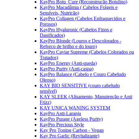
KayPro Botu_Cure (Reconstrução Botulino)
KayPro Macadâmia ( Cabelos Frágeis e
Sensíveis, Nutrição)
KayPro Collagen (Cabelos Enfraquecidos e
Porosos)
KayPro Hyaluronic (Cabelos Finos e
Danificados)
KayPro Blonde (Louros e Descolorados -
Reforço de brilho e do louro)
KayPro Caviar Supreme (Cabelos Colorados ou
Tratados)
KayPro Energy (Anti-queda)
KayPro Purity (Anti-caspa)
KayPro Balance (Cabelo e Couro Cabeludo
Oleoso)
KAY BIO SENSITIVE (couro cabeludo
sensível)
KAY SLEEK (Alisamento, Manutenção e Anti
Frizz)
KAY UNICA WANING SYSTEM
KayPro Anti-Laranja
KayPro Purage (Ageless Purity)
KayPro Precious Style
Kay Pro Toning Carbon - Vegan
Kay Pro Garlic (Revitalizante)