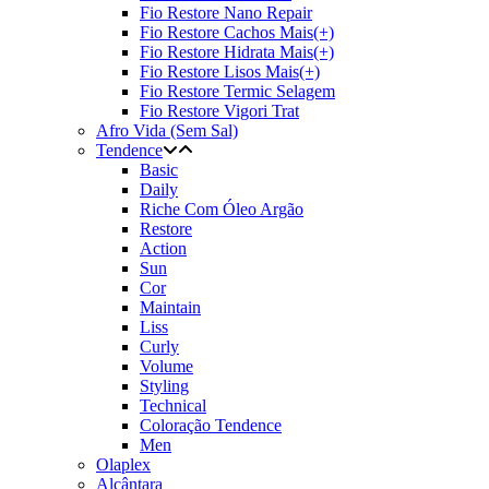
Fio Restore Nano Repair
Fio Restore Cachos Mais(+)
Fio Restore Hidrata Mais(+)
Fio Restore Lisos Mais(+)
Fio Restore Termic Selagem
Fio Restore Vigori Trat
Afro Vida (Sem Sal)
Tendence
Basic
Daily
Riche Com Óleo Argão
Restore
Action
Sun
Cor
Maintain
Liss
Curly
Volume
Styling
Technical
Coloração Tendence
Men
Olaplex
Alcântara