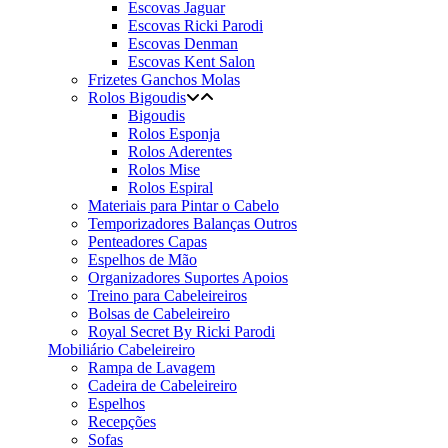
Escovas Jaguar
Escovas Ricki Parodi
Escovas Denman
Escovas Kent Salon
Frizetes Ganchos Molas
Rolos Bigoudis
Bigoudis
Rolos Esponja
Rolos Aderentes
Rolos Mise
Rolos Espiral
Materiais para Pintar o Cabelo
Temporizadores Balanças Outros
Penteadores Capas
Espelhos de Mão
Organizadores Suportes Apoios
Treino para Cabeleireiros
Bolsas de Cabeleireiro
Royal Secret By Ricki Parodi
Mobiliário Cabeleireiro
Rampa de Lavagem
Cadeira de Cabeleireiro
Espelhos
Recepções
Sofas