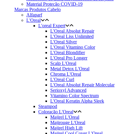
Material Proteção COVID-19
Marcas Produtos Cabelo
Alfaparf
L'Oreal
L'oreal Expert
L'Oreal Absolut Repair
L'Oreal Liss Unlimited
L'Oreal Silver
L'Oreal Vitamino Color
L'Oreal Blondifier
L'Oreal Pro Longer
Scalp L'Oreal
Metal Detox L'Oreal
Chroma L'Oreal
L'Oreal Curl
L'Oreal Absolut Repair Molecular
Serioxyl Advanced
Vitamino Color Spectrum
L'Oreal Keratin Alpha Sleek
Steampod
Coloração L'Oreal
Majirel L'Oreal
Majirouge L'Oreal
Majirel High Lift
Majirel Cool Cover L'Oreal