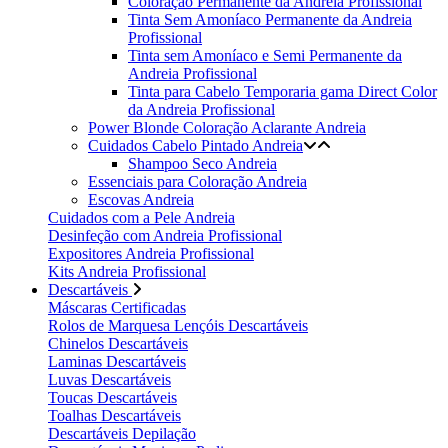
Coloração Permanente da Andreia Profissional
Tinta Sem Amoníaco Permanente da Andreia
Profissional
Tinta sem Amoníaco e Semi Permanente da
Andreia Profissional
Tinta para Cabelo Temporaria gama Direct Color
da Andreia Profissional
Power Blonde Coloração Aclarante Andreia
Cuidados Cabelo Pintado Andreia
Shampoo Seco Andreia
Essenciais para Coloração Andreia
Escovas Andreia
Cuidados com a Pele Andreia
Desinfeção com Andreia Profissional
Expositores Andreia Profissional
Kits Andreia Profissional
Descartáveis
Máscaras Certificadas
Rolos de Marquesa Lençóis Descartáveis
Chinelos Descartáveis
Laminas Descartáveis
Luvas Descartáveis
Toucas Descartáveis
Toalhas Descartáveis
Descartáveis Depilação