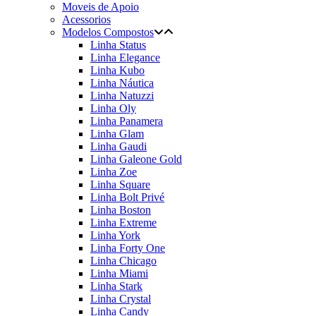
Moveis de Apoio
Acessorios
Modelos Compostos
Linha Status
Linha Elegance
Linha Kubo
Linha Náutica
Linha Natuzzi
Linha Oly
Linha Panamera
Linha Glam
Linha Gaudi
Linha Galeone Gold
Linha Zoe
Linha Square
Linha Bolt Privé
Linha Boston
Linha Extreme
Linha York
Linha Forty One
Linha Chicago
Linha Miami
Linha Stark
Linha Crystal
Linha Candy