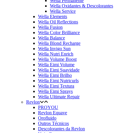
Wella Permanente
Wella Oxidantes & Descolorantes
Wella Service
Wella Elements
Wella Oil Reflections
Wella Fusion
Wella Color Brilliance
Wella Balance
Wella Blond Recharge
Wella Invigo Sun
Wella Nutri Enrich
Wella Volume Boost
Wella Eimi Volume
Wella Eimi Suavidade
Wella Eimi Brilho
Wella Eimi Nutricurls
Wella Eimi Textura
Wella Eimi Sprays
Wella Ultimate Repair
Revlon
PROYOU
Revlon Equave
Orofluido
Outros Técnicos
Descolorantes da Revlon