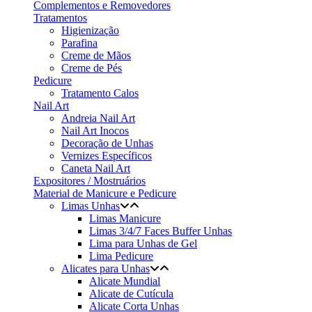
Complementos e Removedores
Tratamentos
Higienização
Parafina
Creme de Mãos
Creme de Pés
Pedicure
Tratamento Calos
Nail Art
Andreia Nail Art
Nail Art Inocos
Decoração de Unhas
Vernizes Específicos
Caneta Nail Art
Expositores / Mostruários
Material de Manicure e Pedicure
Limas Unhas
Limas Manicure
Limas 3/4/7 Faces Buffer Unhas
Lima para Unhas de Gel
Lima Pedicure
Alicates para Unhas
Alicate Mundial
Alicate de Cutícula
Alicate Corta Unhas