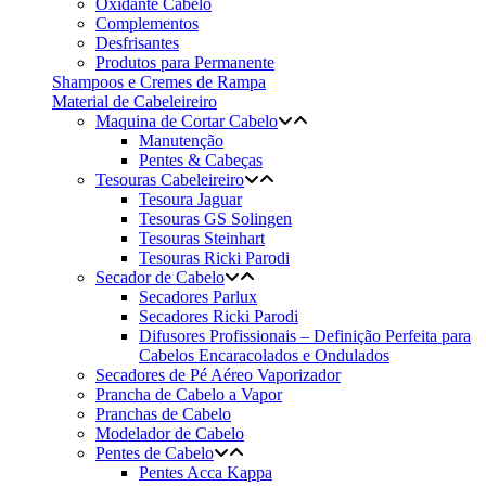
Oxidante Cabelo
Complementos
Desfrisantes
Produtos para Permanente
Shampoos e Cremes de Rampa
Material de Cabeleireiro
Maquina de Cortar Cabelo
Manutenção
Pentes & Cabeças
Tesouras Cabeleireiro
Tesoura Jaguar
Tesouras GS Solingen
Tesouras Steinhart
Tesouras Ricki Parodi
Secador de Cabelo
Secadores Parlux
Secadores Ricki Parodi
Difusores Profissionais – Definição Perfeita para
Cabelos Encaracolados e Ondulados
Secadores de Pé Aéreo Vaporizador
Prancha de Cabelo a Vapor
Pranchas de Cabelo
Modelador de Cabelo
Pentes de Cabelo
Pentes Acca Kappa