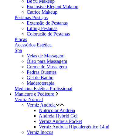
BeYu Makeup
Exclusive Elegant Makeup
Catrice Makeup
Pestanas Postiças
Extensão de Pestanas
Lifting Pestanas
Coloração de Pestanas
Pinças
Acessórios Estética
Spa
Velas de Massagem
Óleo para Massagem
Creme de Massagem
Pedras Quentes
Gel de Banho
Maderoterapia
Medicina Estética Profissional
Manicure e Pedicure
Verniz Normal
Verniz Andreia
Nutricolor Andreia
Andreia Hybrid Gel
Verniz Andreia Pocket
Verniz Andreia Hipoalergénico 14ml
Verniz Inocos