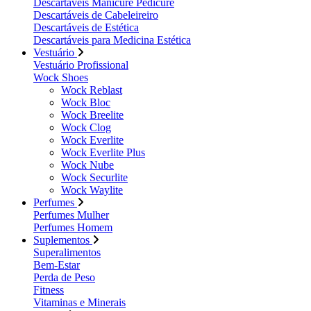
Descartáveis Manicure Pedicure
Descartáveis de Cabeleireiro
Descartáveis de Estética
Descartáveis para Medicina Estética
Vestuário
Vestuário Profissional
Wock Shoes
Wock Reblast
Wock Bloc
Wock Breelite
Wock Clog
Wock Everlite
Wock Everlite Plus
Wock Nube
Wock Securlite
Wock Waylite
Perfumes
Perfumes Mulher
Perfumes Homem
Suplementos
Superalimentos
Bem-Estar
Perda de Peso
Fitness
Vitaminas e Minerais