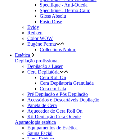
Specifique - Anti-Queda
Specifique - Dermo-Calm
Gloss Absolu
Fusio Dose
Evidy
Redken
Color WOW
Eugène Perma
Collections Nature
Estética
Depilação profissional
Depilação a Laser
Cera Depilatória
Cera Roll On
Cera Depilatoria Granulada
Cera em Lata
Pré Depilação e Pós Depilação
Acessórios e Descartáveis Depilação
Panela de Cera
Aquecedor de Cera Roll On
Kit Depilação Cera Quente
Aparatologia estética
Equipamentos de Estética
Sauna Facial
Lupa Estética