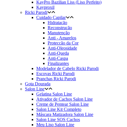
KayPro Bazilian Liss (Liso Perfeito)
Kayproxil
Ricki Parodi
Cuidado Capilar
Hidratação
Reconstrução
Manutenção
Anti - Amarelos
Protecção da Cor
Anti-Oleosidade
Anti-Queda
Anti-Caspa
Finalizantes
Modelador de Cabelo Ricki Parodi
Escovas Ricki Parodi
Pranchas Ricki Parodi
Gota Dourada
Salon Line
Gelatina Salon Line
Ativador de Cachos Salon Line
Creme de Pentear Salon Line
Salon Line Kit Completo
Máscara Matizadora Salon Line
Salon Line SOS Cachos
Meu Liso Salon Line