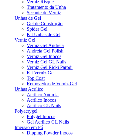
Verniz Risque
Tratamento da Unha
Secante de Verniz
Unhas de Gel
Gel de Construção
Spider Gel
Kit Unhas de Gel
Verniz Gel
Verniz Gel Andreia
Andreia Gel Polish
Verniz Gel Inocos
Verniz Gel GL Nails
Verniz Gel Ricki Parodi
Kit Verniz Gel
Top Coat
Removedor de Verniz Gel
Unhas Acrílico
Acrílico Andreia
Acrílico Inocos
Acrílico GL Nails
Polyacrygel
Polygel Inocos
Gel Acrílico GL Nails
Imersão em Pó
Dipping Powder Inocos