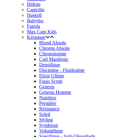
Hidran
Capicilin
Haskell
Babyliss
Fanola
Max Capi Kids
Kérastase
Blond Absolu
Chroma Absolu
Chronologiste
Curl Manifesto
Densifique
Discipline - Fluidealiste
Elixir Ultime
Fusio Scrub
Genesis
Genesis Homme
Nutritive
Première
Résistance
Soleil
Styling
Symbiose
Volumifique
Specifique - Anti-Oleosidade