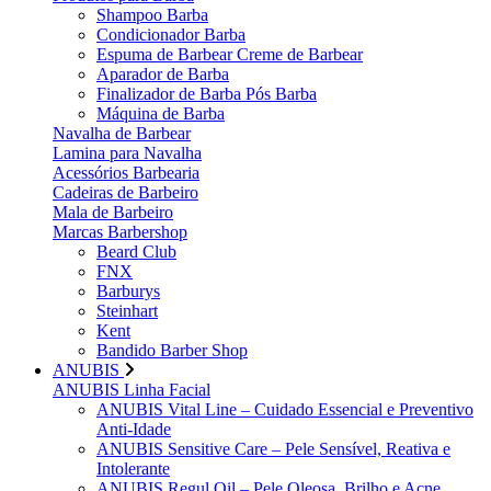
Shampoo Barba
Condicionador Barba
Espuma de Barbear Creme de Barbear
Aparador de Barba
Finalizador de Barba Pós Barba
Máquina de Barba
Navalha de Barbear
Lamina para Navalha
Acessórios Barbearia
Cadeiras de Barbeiro
Mala de Barbeiro
Marcas Barbershop
Beard Club
FNX
Barburys
Steinhart
Kent
Bandido Barber Shop
ANUBIS
ANUBIS Linha Facial
ANUBIS Vital Line – Cuidado Essencial e Preventivo
Anti-Idade
ANUBIS Sensitive Care – Pele Sensível, Reativa e
Intolerante
ANUBIS Regul Oil – Pele Oleosa, Brilho e Acne