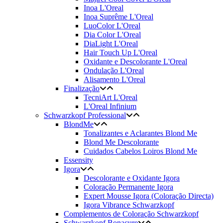
Inoa L'Oreal
Inoa Suprême L'Oreal
LuoColor L'Oreal
Dia Color L'Oreal
DiaLight L'Oreal
Hair Touch Up L'Oreal
Oxidante e Descolorante L'Oreal
Ondulação L'Oreal
Alisamento L'Oreal
Finalização
TecniArt L'Oreal
L'Oreal Infinium
Schwarzkopf Professional
BlondMe
Tonalizantes e Aclarantes Blond Me
Blond Me Descolorante
Cuidados Cabelos Loiros Blond Me
Essensity
Igora
Descolorante e Oxidante Igora
Coloração Permanente Igora
Expert Mousse Igora (Coloração Directa)
Igora Vibrance Schwarzkopf
Complementos de Coloração Schwarzkopf
Schwarzkopf Bonacure