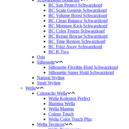
BC Sun Protect Schwarzkopf
BC Scalp Genesis Schwarzkopf
BC Volume Boost Schwarzkopf
BC Clean Balance Schwarzkopf
BC Moisture Kick Schwarzkopf
BC Color Freeze Schwarzkopf
BC Repair Rescue Schwarzkopf
BC Time Restore Schwarzkopf
BC Frizz Away Schwarzkopf
BC R-Two
Osis
Silhouette
Silhouette Flexible Hold Schwarzkopf
Silhouette Super Hold Schwarzkopf
Natural Styling
Strait Styling
Wella
Coloração Wella
Wella Koleston Perfect
Illumina Wella
Wella Magma
Colour Touch
Wella Color Touch Plus
Wella Tecnicos