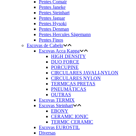
Pentes Comair
Pentes Janeke
Pentes Steinhart
Pentes Jaguar
Pentes Hysoki
Pentes Denman
Pentes Hercules Sägemann
Pentes Finos
Escovas de Cabelo
Escovas Acca Kappa
HIGH DENSITY
DUO FORCE
PORCUPINE
CIRCULARES JAVALI-NYLON
CIRCULARES NYLON
TERMICAS PRETAS
PNEUMÁTICAS
OUTRAS
Escovas TERMIX
Escovas Steinhart
EBONY
CERAMIC IONIC
TERMIC CERAMIC
Escovas EUROSTIL
Diversas