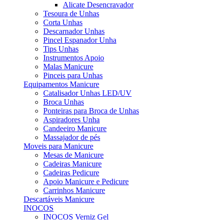
Alicate Desencravador
Tesoura de Unhas
Corta Unhas
Descarnador Unhas
Pincel Espanador Unha
Tips Unhas
Instrumentos Apoio
Malas Manicure
Pinceis para Unhas
Equipamentos Manicure
Catalisador Unhas LED/UV
Broca Unhas
Ponteiras para Broca de Unhas
Aspiradores Unha
Candeeiro Manicure
Massajador de pés
Moveis para Manicure
Mesas de Manicure
Cadeiras Manicure
Cadeiras Pedicure
Apoio Manicure e Pedicure
Carrinhos Manicure
Descartáveis Manicure
INOCOS
INOCOS Verniz Gel