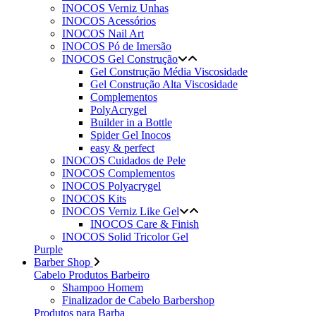
INOCOS Verniz Unhas
INOCOS Acessórios
INOCOS Nail Art
INOCOS Pó de Imersão
INOCOS Gel Construção
Gel Construção Média Viscosidade
Gel Construção Alta Viscosidade
Complementos
PolyAcrygel
Builder in a Bottle
Spider Gel Inocos
easy & perfect
INOCOS Cuidados de Pele
INOCOS Complementos
INOCOS Polyacrygel
INOCOS Kits
INOCOS Verniz Like Gel
INOCOS Care & Finish
INOCOS Solid Tricolor Gel
Purple
Barber Shop
Cabelo Produtos Barbeiro
Shampoo Homem
Finalizador de Cabelo Barbershop
Produtos para Barba