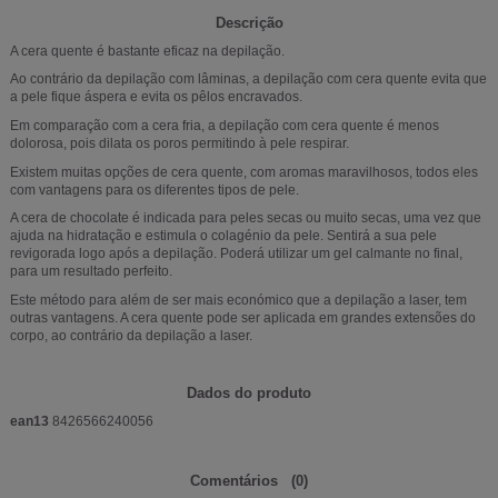
Descrição
A cera quente é bastante eficaz na depilação.
Ao contrário da depilação com lâminas, a depilação com cera quente evita que
a pele fique áspera e evita os pêlos encravados.
Em comparação com a cera fria, a depilação com cera quente é menos
dolorosa, pois dilata os poros permitindo à pele respirar.
Existem muitas opções de cera quente, com aromas maravilhosos, todos eles
com vantagens para os diferentes tipos de pele.
A cera de chocolate é indicada para peles secas ou muito secas, uma vez que
ajuda na hidratação e estimula o colagénio da pele. Sentirá a sua pele
revigorada logo após a depilação. Poderá utilizar um gel calmante no final,
para um resultado perfeito.
Este método para além de ser mais económico que a depilação a laser, tem
outras vantagens. A cera quente pode ser aplicada em grandes extensões do
corpo, ao contrário da depilação a laser.
Dados do produto
ean13
8426566240056
Comentários
(0)