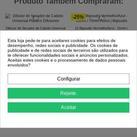
Produto Também Compraram:
-25%
Difusor de Secador de Cabelo Universal
12 Bigoudis Vermelho/Azul - 11mm /
Plástico
70mm
4,89 €
1,23 €
1,63 €
Esta loja pede-te para aceitares cookies para efeitos de
desempenho, redes sociais e publicidade. Os cookies de
publicidade e de redes sociais de terceiros são utilizados para
te oferecer funcionalidades sociais e anúncios personalizados.
Aceitas estes cookies e o processamento de dados pessoais
envolvidos?
Configurar
Rejeite.
Aceitar
Comprar
Comprar