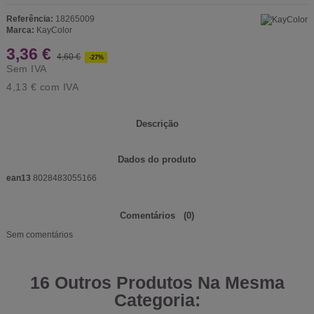
Referência:
18265009
Marca:
KayColor
3,36 €
4,60 €
-27%
Sem IVA
4,13 €
com IVA
Descrição
Dados do produto
ean13
8028483055166
Comentários
(0)
Sem comentários
16 Outros Produtos Na Mesma
Categoria: