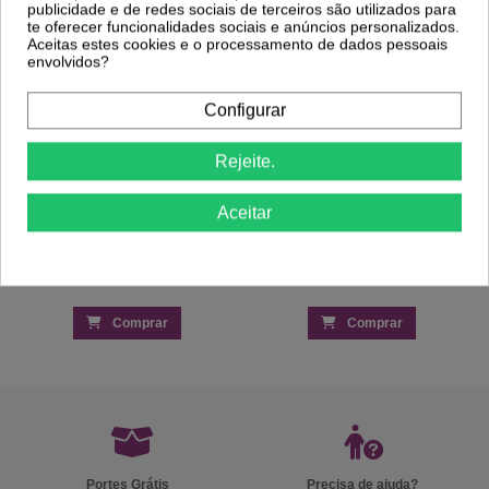
publicidade e de redes sociais de terceiros são utilizados para
Depilação Corporal – 100un
Elegância
te oferecer funcionalidades sociais e anúncios personalizados.
1,99 €
7,20 €
9,59 €
Aceitas estes cookies e o processamento de dados pessoais
envolvidos?
Configurar
Rejeite.
Aceitar
Comprar
Comprar
Portes Grátis
Precisa de ajuda?