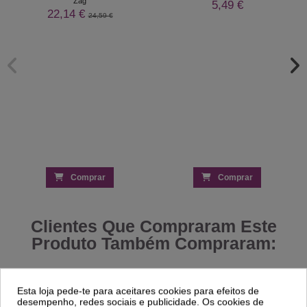
Zag
5,49 €
22,14 €
24,59 €
Comprar
Comprar
Clientes Que Compraram Este
Produto Também Compraram:
-25%
Esta loja pede-te para aceitares cookies para efeitos de
desempenho, redes sociais e publicidade. Os cookies de
Espátulas de Madeira 15cm para
Verniz Gel Inocos Atitude Rosa GP480