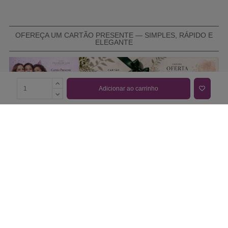
OFEREÇA UM CARTÃO PRESENTE — SIMPLES, RÁPIDO E
ELEGANTE
Adicionar ao carrinho
COMPRAR CARTÃO PRESENTE
PROMOÇÕES E REDUÇÕES
Todas as promoções e reduções de preço constantes na
nossa loja online são válidas de 01/06/2026 A 31/08/2026
INFORMAÇÕES