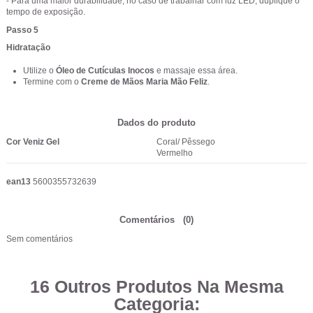
- Para uma maior durabilidade, no caso de trabalhar com luz LED, duplique o
tempo de exposição.
Passo 5
Hidratação
Utilize o
Óleo de Cutículas Inocos
e massaje essa área.
Termine com o
Creme de Mãos Maria Mão Feliz
.
Dados do produto
Cor Veniz Gel
Coral/ Pêssego
Vermelho
ean13
5600355732639
Comentários
(0)
Sem comentários
16 Outros Produtos Na Mesma
Categoria: