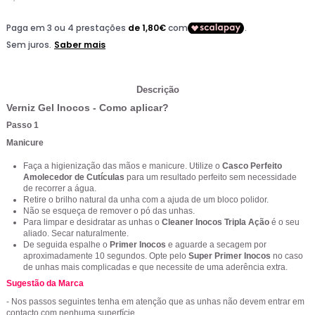
Descrição
Verniz Gel Inocos - Como aplicar?
Passo 1
Manicure
Faça a higienização das mãos e manicure. Utilize o
Casco Perfeito
Amolecedor de Cutículas
para um resultado perfeito sem necessidade
de recorrer a água.
Retire o brilho natural da unha com a ajuda de um bloco polidor.
Não se esqueça de remover o pó das unhas.
Para limpar e desidratar as unhas o
Cleaner Inocos Tripla Ação
é o seu
aliado. Secar naturalmente.
De seguida espalhe o
Primer Inocos
e aguarde a secagem por
aproximadamente 10 segundos. Opte pelo
Super Primer Inocos
no caso
de unhas mais complicadas e que necessite de uma aderência extra.
Sugestão da Marca
- Nos passos seguintes tenha em atenção que as unhas não devem entrar em
contacto com nenhuma superfície.