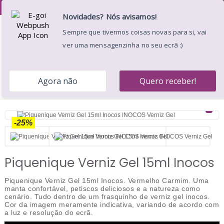
Desejos (
0
)
0
Menu
Pesquisar
Carrinho
Entrar
Início
Manicure e Pedicure
INOCOS
INOCOS Verniz
Gel
Piquenique Verniz Gel 15ml Inocos
-25%
Piquenique Verniz Gel 15ml Inocos
Piquenique Verniz Gel 15ml Inocos. Vermelho Carmim. Uma
manta confortável, petiscos deliciosos e a natureza como
cenário. Tudo dentro de um frasquinho de verniz gel inocos.
Cor da imagem meramente indicativa, variando de acordo com
a luz e resolução do ecrã.