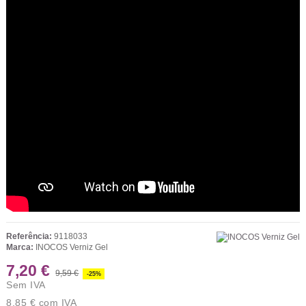
Referência:
9118033
Marca:
INOCOS Verniz Gel
7,20 €
9,59 €
-25%
Sem IVA
8,85 €
com IVA