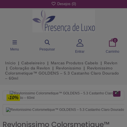
Desejos (
0
)
0
Menu
Pesquisar
Entrar
Carrinho
Início
Cabeleireiro
Marcas Produtos Cabelo
Revlon
Coloração da Revlon
Revlonissimo
Revlonissimo
Colorsmetique™ GOLDENS – 5.3 Castanho Claro Dourado
– 60ml
-10%
Revlonissimo Colorsmetique™