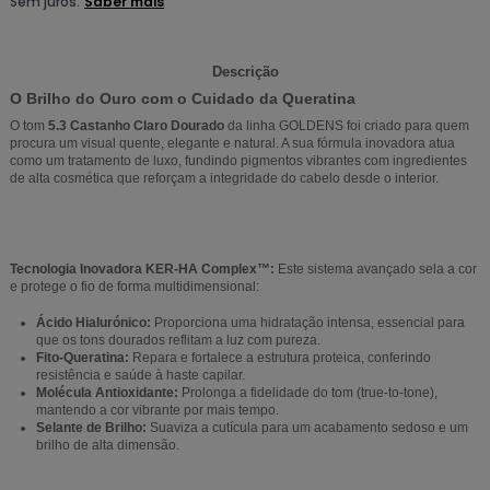
Descrição
O Brilho do Ouro com o Cuidado da Queratina
O tom
5.3 Castanho Claro Dourado
da linha GOLDENS foi criado para quem
procura um visual quente, elegante e natural. A sua fórmula inovadora atua
como um tratamento de luxo, fundindo pigmentos vibrantes com ingredientes
de alta cosmética que reforçam a integridade do cabelo desde o interior.
Tecnologia Inovadora KER-HA Complex™:
Este sistema avançado sela a cor
e protege o fio de forma multidimensional:
Ácido Hialurónico:
Proporciona uma hidratação intensa, essencial para
que os tons dourados reflitam a luz com pureza.
Fito-Queratina:
Repara e fortalece a estrutura proteica, conferindo
resistência e saúde à haste capilar.
Molécula Antioxidante:
Prolonga a fidelidade do tom (true-to-tone),
mantendo a cor vibrante por mais tempo.
Selante de Brilho:
Suaviza a cutícula para um acabamento sedoso e um
brilho de alta dimensão.