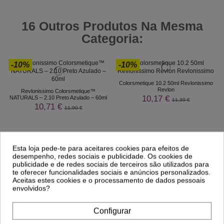
16 Outros Produtos Na Mesma
Categoria:
-10%
-10%
Colorsmetique 10.2 50ml Revlonissimo
Revlon
Revlonissimo Colorsmetique™
10,17 €
NATURALS – 2.10 Preto Azulado – 60ml
11,30 €
10,71 €
11,90 €
Esta loja pede-te para aceitares cookies para efeitos de
desempenho, redes sociais e publicidade. Os cookies de
publicidade e de redes sociais de terceiros são utilizados para
te oferecer funcionalidades sociais e anúncios personalizados.
Aceitas estes cookies e o processamento de dados pessoais
envolvidos?
Configurar