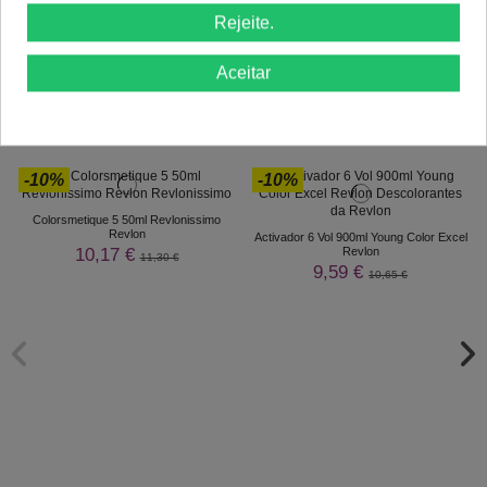
Comprar
Comprar
Rejeite.
Aceitar
Clientes Que Compraram Este
Produto Também Compraram:
-10%
-10%
Colorsmetique 5 50ml Revlonissimo
Revlon
Activador 6 Vol 900ml Young Color Excel
10,17 €
Revlon
11,30 €
9,59 €
10,65 €