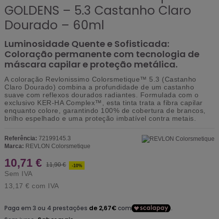
GOLDENS – 5.3 Castanho Claro
Dourado – 60ml
Luminosidade Quente e Sofisticada:
Coloração permanente com tecnologia de
máscara capilar e proteção metálica.
A coloração
Revlonissimo Colorsmetique™ 5.3 (Castanho
Claro Dourado)
combina a profundidade de um castanho
suave com reflexos dourados radiantes. Formulada com o
exclusivo
KER-HA Complex™
, esta tinta trata a fibra capilar
enquanto colore, garantindo 100% de cobertura de brancos,
brilho espelhado e uma proteção imbatível contra metais.
Referência:
72199145.3
Marca:
REVLON Colorsmetique
10,71 €
11,90 €
-10%
Sem IVA
13,17 €
com IVA