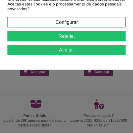
Aceitas estes cookies e o processamento de dados pessoais
envolvidos?
Configurar
Rejeite.
Aceitar
Comprar
Comprar
Portes Grátis
Precisa de ajuda?
a partir de 39€ apenas para Península
Ligue já 220174236 ou 916967800
Ibérica exceto Ilhas *
das 9h às 18h.