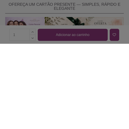
OFEREÇA UM CARTÃO PRESENTE — SIMPLES, RÁPIDO E
ELEGANTE
Adicionar ao carrinho
COMPRAR CARTÃO PRESENTE
PROMOÇÕES E REDUÇÕES
Todas as promoções e reduções de preço constantes na
nossa loja online são válidas de 01/06/2026 A 31/08/2026
INFORMAÇÕES
BLOG DE BELEZA