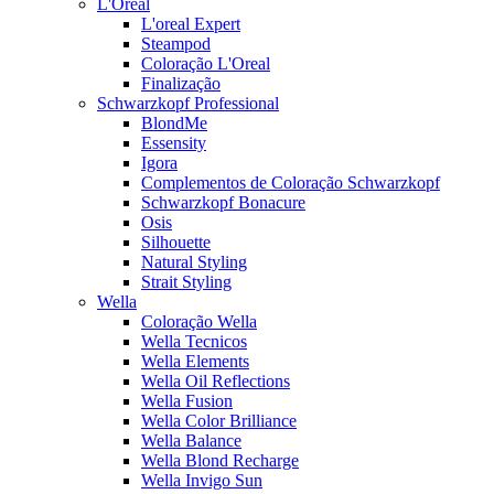
L'Oreal
L'oreal Expert
Steampod
Coloração L'Oreal
Finalização
Schwarzkopf Professional
BlondMe
Essensity
Igora
Complementos de Coloração Schwarzkopf
Schwarzkopf Bonacure
Osis
Silhouette
Natural Styling
Strait Styling
Wella
Coloração Wella
Wella Tecnicos
Wella Elements
Wella Oil Reflections
Wella Fusion
Wella Color Brilliance
Wella Balance
Wella Blond Recharge
Wella Invigo Sun