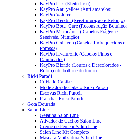
KayPro Liss (Efeito Liso)
KayPro Anti-yellow (Anti-amarelos)
KayPro Volume
KayPro Keratin (Reestruturação e Reforço)
KayPro Botu_Cure (Reconstrução Botulino)
KayPro Macadâmia ( Cabelos Frágeis e
Sensíveis, Nutrição)
KayPro Collagen (Cabelos Enfraquecidos e
Porosos)
KayPro Hyaluronic (Cabelos Finos e
Danificados)
KayPro Blonde (Louros e Descolorados -
Reforço de brilho e do louro)
Ricki Parodi
Cuidado Capilar
Modelador de Cabelo Ricki Parodi
Escovas Ricki Parodi
Pranchas Ricki Parodi
Gota Dourada
Salon Line
Gelatina Salon Line
Ativador de Cachos Salon Line
Creme de Pentear Salon Line
Salon Line Kit Completo
Máscara Matizadora Salon Line