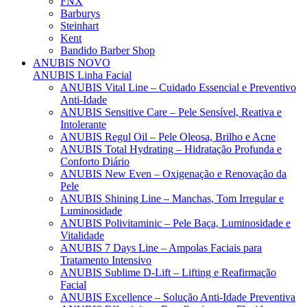
FNX
Barburys
Steinhart
Kent
Bandido Barber Shop
ANUBIS
NOVO
ANUBIS Linha Facial
ANUBIS Vital Line – Cuidado Essencial e Preventivo
Anti-Idade
ANUBIS Sensitive Care – Pele Sensível, Reativa e
Intolerante
ANUBIS Regul Oil – Pele Oleosa, Brilho e Acne
ANUBIS Total Hydrating – Hidratação Profunda e
Conforto Diário
ANUBIS New Even – Oxigenação e Renovação da
Pele
ANUBIS Shining Line – Manchas, Tom Irregular e
Luminosidade
ANUBIS Polivitaminic – Pele Baça, Luminosidade e
Vitalidade
ANUBIS 7 Days Line – Ampolas Faciais para
Tratamento Intensivo
ANUBIS Sublime D-Lift – Lifting e Reafirmação
Facial
ANUBIS Excellence – Solução Anti-Idade Preventiva