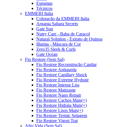
Espumas
Técnicos
EMMEBI Italia
Coloração da EMMEBI Italia
Argania Sahara Secrets
Gate Sun
Nutry Care - Baba de Caracol
Natural Solution - Extrato de Quinoa
Illumia - Máscara de Cor
Zero35 Sleek & Curls
Gate Ocean
Fio Restore (Sem Sal)
Fio Restore Reconstrução Capilar
Fio Restore Antiqueda
Fio Restore Capillary Shock
Fio Restore Extreme Hydrate
Fio Restore Intense Liss
Fio Restore Matizante
Fio Restore Nano Repair
Fio Restore Cachos Mais(+)
Fio Restore Hidrata Mais(+)
Fio Restore Lisos Mais(+)
Fio Restore Termic Selagem
Fio Restore Vigori Trat
Afro Vida (Sem Sal)