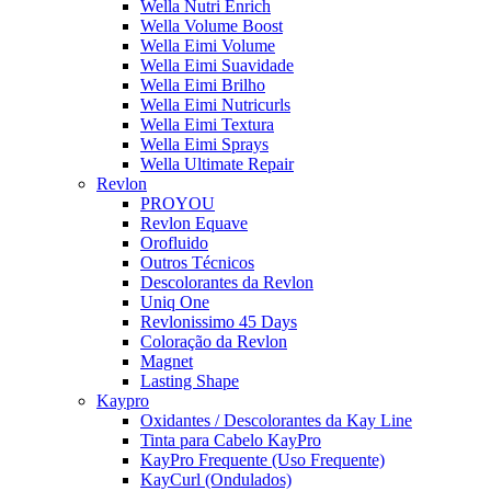
Wella Nutri Enrich
Wella Volume Boost
Wella Eimi Volume
Wella Eimi Suavidade
Wella Eimi Brilho
Wella Eimi Nutricurls
Wella Eimi Textura
Wella Eimi Sprays
Wella Ultimate Repair
Revlon
PROYOU
Revlon Equave
Orofluido
Outros Técnicos
Descolorantes da Revlon
Uniq One
Revlonissimo 45 Days
Coloração da Revlon
Magnet
Lasting Shape
Kaypro
Oxidantes / Descolorantes da Kay Line
Tinta para Cabelo KayPro
KayPro Frequente (Uso Frequente)
KayCurl (Ondulados)