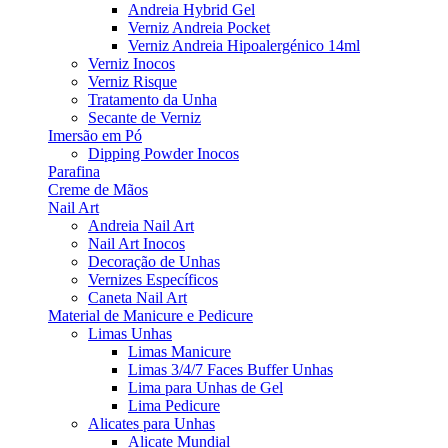
Andreia Hybrid Gel
Verniz Andreia Pocket
Verniz Andreia Hipoalergénico 14ml
Verniz Inocos
Verniz Risque
Tratamento da Unha
Secante de Verniz
Imersão em Pó
Dipping Powder Inocos
Parafina
Creme de Mãos
Nail Art
Andreia Nail Art
Nail Art Inocos
Decoração de Unhas
Vernizes Específicos
Caneta Nail Art
Material de Manicure e Pedicure
Limas Unhas
Limas Manicure
Limas 3/4/7 Faces Buffer Unhas
Lima para Unhas de Gel
Lima Pedicure
Alicates para Unhas
Alicate Mundial