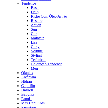
Tendence
Basic
Daily
Riche Com Óleo Argão
Restore
Action
Sun
Cor
Maintain
Liss
Curly
Volume
Styling
Technical
Coloração Tendence
Men
Olaplex
Alcântara
Hidran
Capicilin
Haskell
Babyliss
Fanola
Max Capi Kids
Kérastase