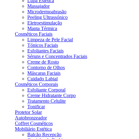
Lupa Estética
Massajador
Microdermoabrasão
Peeling Ultrassónico
Eletroestimulação
Manta Térmica
Cosméticos Faciais
Limpeza de Pele Facial
Tónicos Faciais
Esfoliantes Faciais
Séruns e Concentrados Faciais
Creme de Rosto
Contorno de Olhos
Máscaras Faciais
Cuidado Labial
Cosméticos Corporais
Esfoliante Corporal
Creme Hidratante Corpo
Tratamento Celulite
Tonificar
Protetor Solar
Autobronzeador
Coffret Cosméticos
Mobiliário Estética
Balcão Recepção