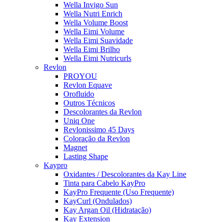
Wella Invigo Sun
Wella Nutri Enrich
Wella Volume Boost
Wella Eimi Volume
Wella Eimi Suavidade
Wella Eimi Brilho
Wella Eimi Nutricurls
Revlon
PROYOU
Revlon Equave
Orofluido
Outros Técnicos
Descolorantes da Revlon
Uniq One
Revlonissimo 45 Days
Coloração da Revlon
Magnet
Lasting Shape
Kaypro
Oxidantes / Descolorantes da Kay Line
Tinta para Cabelo KayPro
KayPro Frequente (Uso Frequente)
KayCurl (Ondulados)
Kay Argan Oil (Hidratação)
Kay Extension