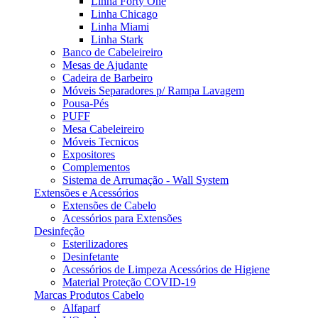
Linha Forty One
Linha Chicago
Linha Miami
Linha Stark
Banco de Cabeleireiro
Mesas de Ajudante
Cadeira de Barbeiro
Móveis Separadores p/ Rampa Lavagem
Pousa-Pés
PUFF
Mesa Cabeleireiro
Móveis Tecnicos
Expositores
Complementos
Sistema de Arrumação - Wall System
Extensões e Acessórios
Extensões de Cabelo
Acessórios para Extensões
Desinfeção
Esterilizadores
Desinfetante
Acessórios de Limpeza Acessórios de Higiene
Material Proteção COVID-19
Marcas Produtos Cabelo
Alfaparf