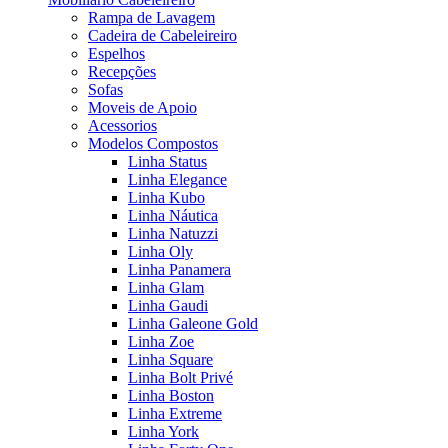
Rampa de Lavagem
Cadeira de Cabeleireiro
Espelhos
Recepções
Sofas
Moveis de Apoio
Acessorios
Modelos Compostos
Linha Status
Linha Elegance
Linha Kubo
Linha Náutica
Linha Natuzzi
Linha Oly
Linha Panamera
Linha Glam
Linha Gaudi
Linha Galeone Gold
Linha Zoe
Linha Square
Linha Bolt Privé
Linha Boston
Linha Extreme
Linha York