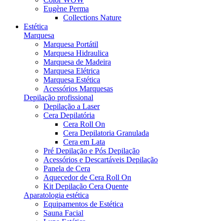
Eugène Perma
Collections Nature
Estética
Marquesa
Marquesa Portátil
Marquesa Hidraulica
Marquesa de Madeira
Marquesa Elétrica
Marquesa Estética
Acessórios Marquesas
Depilação profissional
Depilação a Laser
Cera Depilatória
Cera Roll On
Cera Depilatoria Granulada
Cera em Lata
Pré Depilação e Pós Depilação
Acessórios e Descartáveis Depilação
Panela de Cera
Aquecedor de Cera Roll On
Kit Depilação Cera Quente
Aparatologia estética
Equipamentos de Estética
Sauna Facial