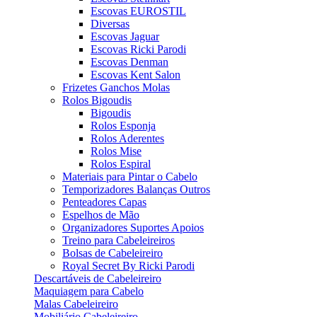
Escovas EUROSTIL
Diversas
Escovas Jaguar
Escovas Ricki Parodi
Escovas Denman
Escovas Kent Salon
Frizetes Ganchos Molas
Rolos Bigoudis
Bigoudis
Rolos Esponja
Rolos Aderentes
Rolos Mise
Rolos Espiral
Materiais para Pintar o Cabelo
Temporizadores Balanças Outros
Penteadores Capas
Espelhos de Mão
Organizadores Suportes Apoios
Treino para Cabeleireiros
Bolsas de Cabeleireiro
Royal Secret By Ricki Parodi
Descartáveis de Cabeleireiro
Maquiagem para Cabelo
Malas Cabeleireiro
Mobiliário Cabeleireiro