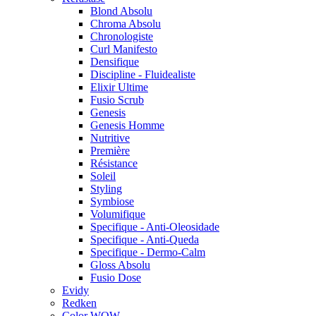
Blond Absolu
Chroma Absolu
Chronologiste
Curl Manifesto
Densifique
Discipline - Fluidealiste
Elixir Ultime
Fusio Scrub
Genesis
Genesis Homme
Nutritive
Première
Résistance
Soleil
Styling
Symbiose
Volumifique
Specifique - Anti-Oleosidade
Specifique - Anti-Queda
Specifique - Dermo-Calm
Gloss Absolu
Fusio Dose
Evidy
Redken
Color WOW