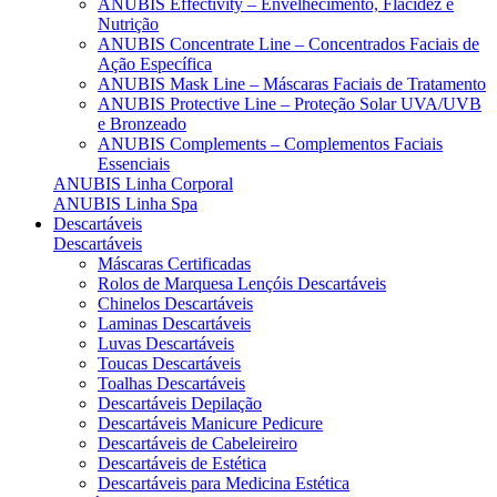
ANUBIS Effectivity – Envelhecimento, Flacidez e
Nutrição
ANUBIS Concentrate Line – Concentrados Faciais de
Ação Específica
ANUBIS Mask Line – Máscaras Faciais de Tratamento
ANUBIS Protective Line – Proteção Solar UVA/UVB
e Bronzeado
ANUBIS Complements – Complementos Faciais
Essenciais
ANUBIS Linha Corporal
ANUBIS Linha Spa
Descartáveis
Descartáveis
Máscaras Certificadas
Rolos de Marquesa Lençóis Descartáveis
Chinelos Descartáveis
Laminas Descartáveis
Luvas Descartáveis
Toucas Descartáveis
Toalhas Descartáveis
Descartáveis Depilação
Descartáveis Manicure Pedicure
Descartáveis de Cabeleireiro
Descartáveis de Estética
Descartáveis para Medicina Estética