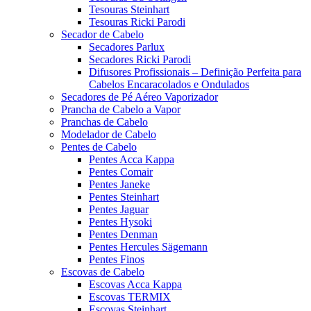
Tesouras Steinhart
Tesouras Ricki Parodi
Secador de Cabelo
Secadores Parlux
Secadores Ricki Parodi
Difusores Profissionais – Definição Perfeita para
Cabelos Encaracolados e Ondulados
Secadores de Pé Aéreo Vaporizador
Prancha de Cabelo a Vapor
Pranchas de Cabelo
Modelador de Cabelo
Pentes de Cabelo
Pentes Acca Kappa
Pentes Comair
Pentes Janeke
Pentes Steinhart
Pentes Jaguar
Pentes Hysoki
Pentes Denman
Pentes Hercules Sägemann
Pentes Finos
Escovas de Cabelo
Escovas Acca Kappa
Escovas TERMIX
Escovas Steinhart