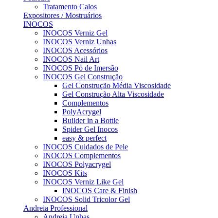
Tratamento Calos
Expositores / Mostruários
INOCOS
INOCOS Verniz Gel
INOCOS Verniz Unhas
INOCOS Acessórios
INOCOS Nail Art
INOCOS Pó de Imersão
INOCOS Gel Construção
Gel Construção Média Viscosidade
Gel Construção Alta Viscosidade
Complementos
PolyAcrygel
Builder in a Bottle
Spider Gel Inocos
easy & perfect
INOCOS Cuidados de Pele
INOCOS Complementos
INOCOS Polyacrygel
INOCOS Kits
INOCOS Verniz Like Gel
INOCOS Care & Finish
INOCOS Solid Tricolor Gel
Andreia Professional
Andreia Unhas