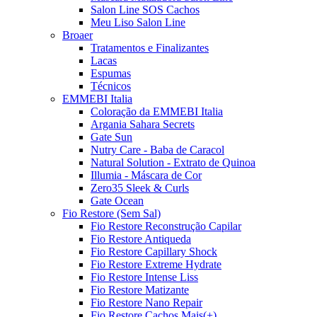
Salon Line SOS Cachos
Meu Liso Salon Line
Broaer
Tratamentos e Finalizantes
Lacas
Espumas
Técnicos
EMMEBI Italia
Coloração da EMMEBI Italia
Argania Sahara Secrets
Gate Sun
Nutry Care - Baba de Caracol
Natural Solution - Extrato de Quinoa
Illumia - Máscara de Cor
Zero35 Sleek & Curls
Gate Ocean
Fio Restore (Sem Sal)
Fio Restore Reconstrução Capilar
Fio Restore Antiqueda
Fio Restore Capillary Shock
Fio Restore Extreme Hydrate
Fio Restore Intense Liss
Fio Restore Matizante
Fio Restore Nano Repair
Fio Restore Cachos Mais(+)