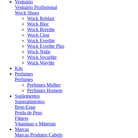
Vestuário
Vestuário Profissional
Wock Shoes
Wock Reblast
Wock Bloc
Wock Breelite
Wock Clog
Wock Everlite
Wock Everlite Plus
Wock Nube
Wock Securlite
Wock Waylite
Kits
Perfumes
Perfumes
Perfumes Mulher
Perfumes Homem
Suplementos
Superalimentos
Bem-Estar
Perda de Peso
Fitness
Vitaminas e Minerais
Marcas
Marcas Produtos Cabelo