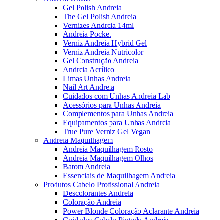
Gel Polish Andreia
The Gel Polish Andreia
Vernizes Andreia 14ml
Andreia Pocket
Verniz Andreia Hybrid Gel
Verniz Andreia Nutricolor
Gel Construção Andreia
Andreia Acrílico
Limas Unhas Andreia
Nail Art Andreia
Cuidados com Unhas Andreia Lab
Acessórios para Unhas Andreia
Complementos para Unhas Andreia
Equipamentos para Unhas Andreia
True Pure Verniz Gel Vegan
Andreia Maquilhagem
Andreia Maquilhagem Rosto
Andreia Maquilhagem Olhos
Batom Andreia
Essenciais de Maquilhagem Andreia
Produtos Cabelo Profissional Andreia
Descolorantes Andreia
Coloração Andreia
Power Blonde Coloração Aclarante Andreia
Cuidados Cabelo Pintado Andreia