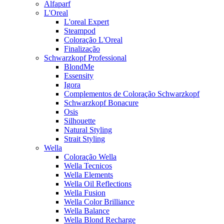
Alfaparf
L'Oreal
L'oreal Expert
Steampod
Coloração L'Oreal
Finalização
Schwarzkopf Professional
BlondMe
Essensity
Igora
Complementos de Coloração Schwarzkopf
Schwarzkopf Bonacure
Osis
Silhouette
Natural Styling
Strait Styling
Wella
Coloração Wella
Wella Tecnicos
Wella Elements
Wella Oil Reflections
Wella Fusion
Wella Color Brilliance
Wella Balance
Wella Blond Recharge