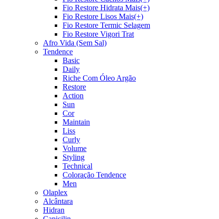
Fio Restore Hidrata Mais(+)
Fio Restore Lisos Mais(+)
Fio Restore Termic Selagem
Fio Restore Vigori Trat
Afro Vida (Sem Sal)
Tendence
Basic
Daily
Riche Com Óleo Argão
Restore
Action
Sun
Cor
Maintain
Liss
Curly
Volume
Styling
Technical
Coloração Tendence
Men
Olaplex
Alcântara
Hidran
Capicilin