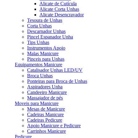
Alicate de Cutícula
Alicate Corta Unhas
Alicate Desencravador
Tesoura de Unhas
Corta Unhas
Descarnador Unhas
Pincel Espanador Unha
Tips Unhas
Instrumentos Apoio
Malas Manicure
Pinceis para Unhas
Equipamentos Manicure
Catalisador Unhas LED/UV
Broca Unhas
Ponteiras para Broca de Unhas
Aspiradores Unha
Candeeiro Manicure
Massajador de pés
Moveis para Manicure
Mesas de Manicure
Cadeiras Manicure
Cadeiras Pedicure
Apoio Manicure e Pedicure
Carrinhos Manicure
Pedicure