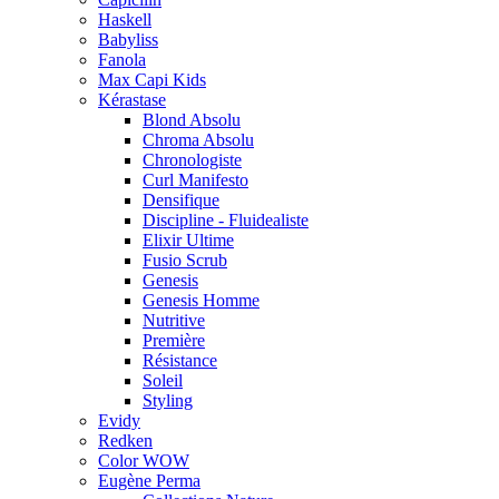
Haskell
Babyliss
Fanola
Max Capi Kids
Kérastase
Blond Absolu
Chroma Absolu
Chronologiste
Curl Manifesto
Densifique
Discipline - Fluidealiste
Elixir Ultime
Fusio Scrub
Genesis
Genesis Homme
Nutritive
Première
Résistance
Soleil
Styling
Evidy
Redken
Color WOW
Eugène Perma