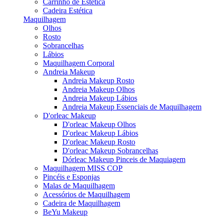
Carrinho de Estética
Cadeira Estética
Maquilhagem
Olhos
Rosto
Sobrancelhas
Lábios
Maquilhagem Corporal
Andreia Makeup
Andreia Makeup Rosto
Andreia Makeup Olhos
Andreia Makeup Lábios
Andreia Makeup Essenciais de Maquilhagem
D'orleac Makeup
D'orleac Makeup Olhos
D'orleac Makeup Lábios
D'orleac Makeup Rosto
D'orleac Makeup Sobrancelhas
Dórleac Makeup Pinceis de Maquiagem
Maquilhagem MISS COP
Pincéis e Esponjas
Malas de Maquilhagem
Acessórios de Maquilhagem
Cadeira de Maquilhagem
BeYu Makeup