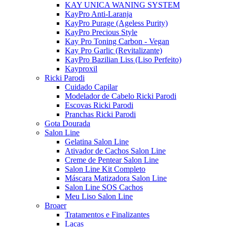
KAY UNICA WANING SYSTEM
KayPro Anti-Laranja
KayPro Purage (Ageless Purity)
KayPro Precious Style
Kay Pro Toning Carbon - Vegan
Kay Pro Garlic (Revitalizante)
KayPro Bazilian Liss (Liso Perfeito)
Kayproxil
Ricki Parodi
Cuidado Capilar
Modelador de Cabelo Ricki Parodi
Escovas Ricki Parodi
Pranchas Ricki Parodi
Gota Dourada
Salon Line
Gelatina Salon Line
Ativador de Cachos Salon Line
Creme de Pentear Salon Line
Salon Line Kit Completo
Máscara Matizadora Salon Line
Salon Line SOS Cachos
Meu Liso Salon Line
Broaer
Tratamentos e Finalizantes
Lacas