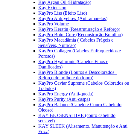
Kay Argan Oil (Hidratação)
Kay Extension
KayPro Liss (Efeito Liso)
KayPro Anti-yellow (Anti-amarelos)
KayPro Volume
KayPro Keratin (Reestruturação e Reforço)
KayPro Botu_Cure (Reconstrução Botulino)
KayPro Macadâmia ( Cabelos Frágeis e
Sensíveis, Nutrição)
KayPro Collagen (Cabelos Enfraquecidos e
Porosos)
KayPro Hyaluronic (Cabelos Finos e
Danificados)
KayPro Blonde (Louros e Descolorados -
Reforço de brilho e do louro)
KayPro Caviar Supreme (Cabelos Colorados ou
Tratados)
KayPro Energy (Anti-queda)
KayPro Purity (Anti-caspa)
KayPro Balance (Cabelo e Couro Cabeludo
Oleoso)
KAY BIO SENSITIVE (couro cabeludo
sensível)
KAY SLEEK (Alisamento, Manutenção e Anti
Frizz)