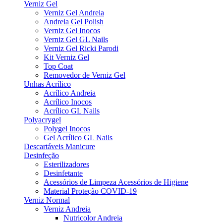
Verniz Gel
Verniz Gel Andreia
Andreia Gel Polish
Verniz Gel Inocos
Verniz Gel GL Nails
Verniz Gel Ricki Parodi
Kit Verniz Gel
Top Coat
Removedor de Verniz Gel
Unhas Acrílico
Acrílico Andreia
Acrílico Inocos
Acrílico GL Nails
Polyacrygel
Polygel Inocos
Gel Acrílico GL Nails
Descartáveis Manicure
Desinfeção
Esterilizadores
Desinfetante
Acessórios de Limpeza Acessórios de Higiene
Material Proteção COVID-19
Verniz Normal
Verniz Andreia
Nutricolor Andreia