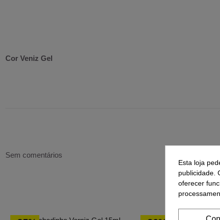
Cor Veniz Gel
Sem comentários
Esta loja ped
publicidade. 
oferecer func
1
processament
Con