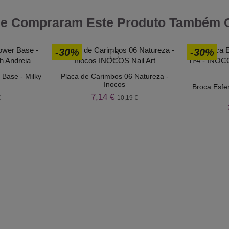
ue Compraram Este Produto Também
-30%
-30%
 Base - Milky
Placa de Carimbos 06 Natureza -
Inocos
Broca Esfe
7,14 €
€
10,19 €