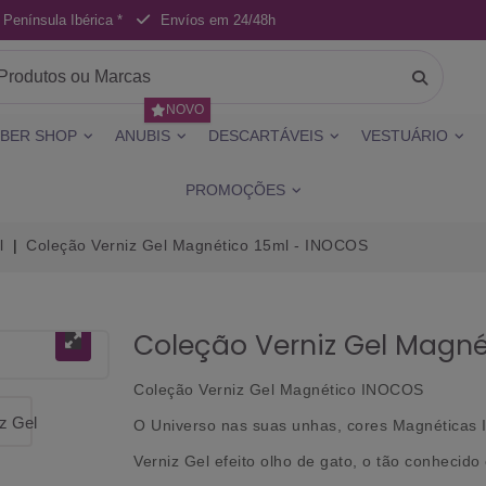
 Península Ibérica *
Envíos em 24/48h
NOVO
BER SHOP
ANUBIS
DESCARTÁVEIS
VESTUÁRIO
PROMOÇÕES
l
Coleção Verniz Gel Magnético 15ml - INOCOS
Coleção Verniz Gel Magné
Coleção Verniz Gel Magnético INOCOS
O Universo nas suas unhas,
cores Magnéticas 
Verniz Gel
efeito olho de gato, o tão conhecido