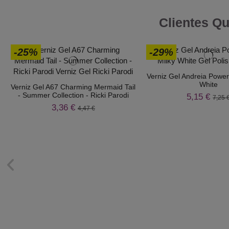
Clientes Q
-25%
-29%
Verniz Gel Andreia Power
White
Verniz Gel A67 Charming Mermaid Tail
- Summer Collection - Ricki Parodi
5,15 €
7,25 
3,36 €
4,47 €