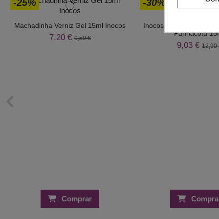
-25%
-30%
Machadinha Verniz Gel 15ml Inocos
Inocos Fiber Base Gel 
Pannacota 15
7,20 €
9,59 €
9,03 €
12,90 
Comprar
Compra