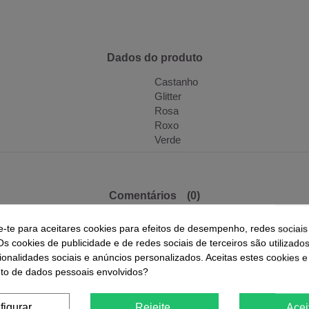
Dados do produto
Castanho
Glitter
Rosa
Roxo
Verde
Comentários
(0)
e-te para aceitares cookies para efeitos de desempenho, redes sociais
Os cookies de publicidade e de redes sociais de terceiros são utilizado
ionalidades sociais e anúncios personalizados. Aceitas estes cookies e
6 Outros Produtos Na Mesma Categori
o de dados pessoais envolvidos?
figurar
Rejeite.
Acei