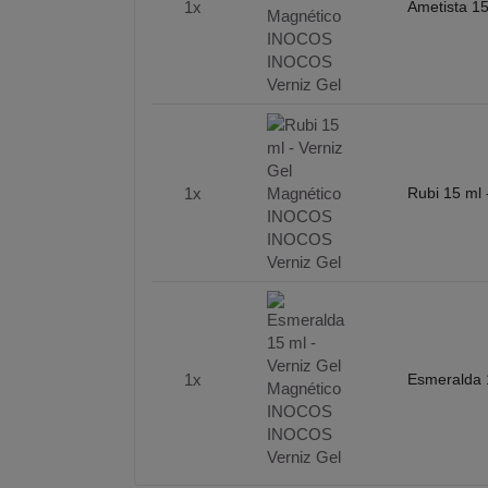
1x
Ametista 1
1x
Rubi 15 ml
1x
Esmeralda 