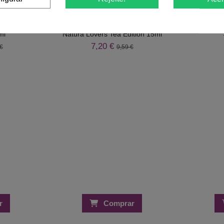
-25%
-25%
- Cover Rosa
Verniz Gel Inocos Lótus Natura NT6
Floco 
ml
Natura Lovers Tea Edition 15ml
7,20 €
€
9,59 €
r
Comprar