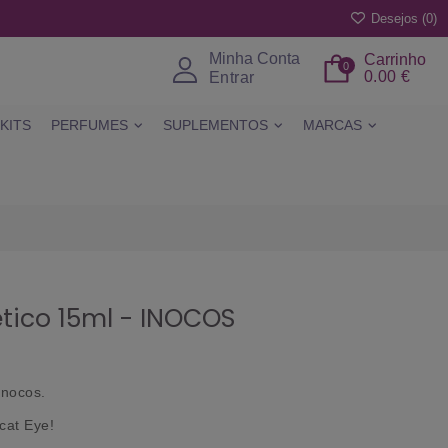
Desejos (
0
)
Minha Conta
Carrinho
0
0.00 €
Entrar
KITS
PERFUMES
SUPLEMENTOS
MARCAS
tico 15ml - INOCOS
Inocos
.
cat Eye
!