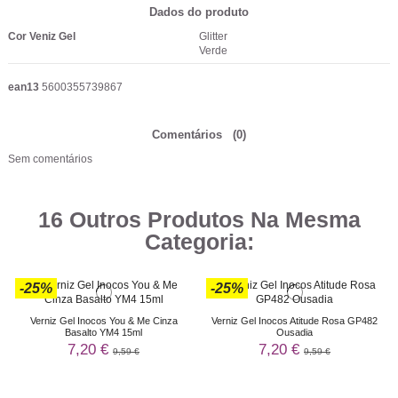
Dados do produto
Cor Veniz Gel
Glitter
Verde
ean13
5600355739867
Comentários
(0)
Sem comentários
16 Outros Produtos Na Mesma
Categoria:
-25%
-25%
Verniz Gel Inocos You & Me Cinza
Verniz Gel Inocos Atitude Rosa GP482
Basalto YM4 15ml
Ousadia
7,20 €
7,20 €
9,59 €
9,59 €