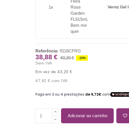
1x
Verniz Gel
Referência:
9118CFRG
38,88 €
43,20 €
-10%
Sem IVA
Em vez de 43,20 €
47,82 €
com IVA
Adicionar ao carrinho