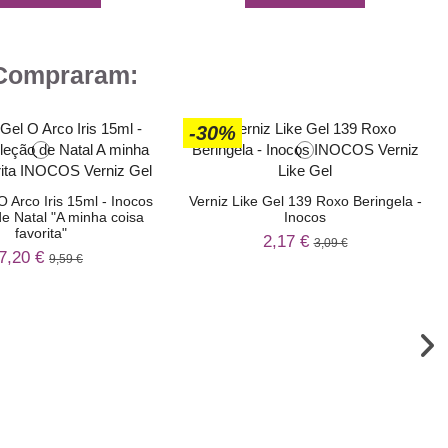
 Compraram:
-30%
O Arco Iris 15ml - Inocos
Verniz Like Gel 139 Roxo Beringela -
e Natal "A minha coisa
Inocos
favorita"
2,17 €
3,09 €
7,20 €
9,59 €