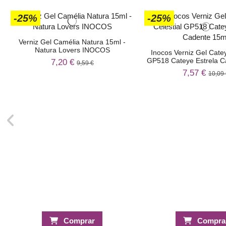
-25%
-25%
Verniz Gel Camélia Natura 15ml -
Natura Lovers INOCOS
Inocos Verniz Gel Catey
GP518 Cateye Estrela C
7,20 €
9,59 €
7,57 €
10,09 
Comprar
Compra