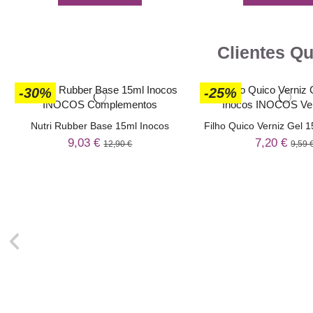
Clientes Q
-30%
-25%
Nutri Rubber Base 15ml Inocos
Filho Quico Verniz Gel 1
9,03 €
7,20 €
12,90 €
9,59 