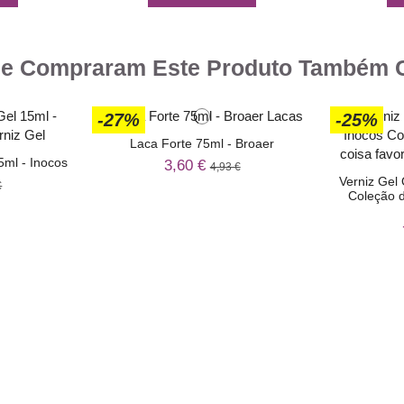
ue Compraram Este Produto Também
-27%
-25%
Laca Forte 75ml - Broaer
5ml - Inocos
3,60 €
4,93 €
Verniz Gel 
€
Coleção d