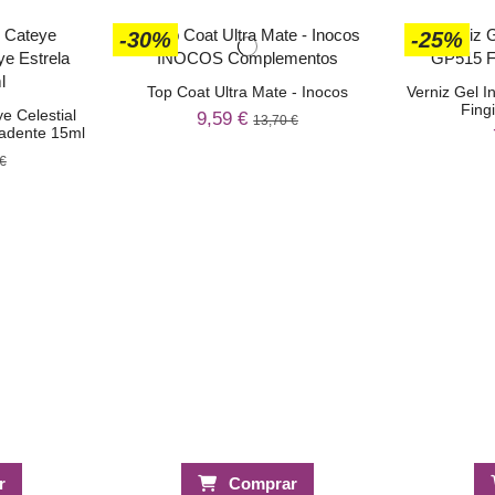
-30%
-25%
Top Coat Ultra Mate - Inocos
Verniz Gel 
Fing
e Celestial
9,59 €
13,70 €
adente 15ml
€
r
Comprar