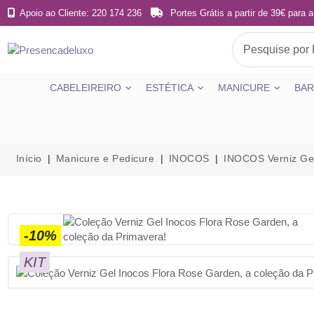
Apoio ao Cliente: 220 174 236
Portes Grátis a partir de 39€ para a
CABELEIREIRO
ESTÉTICA
MANICURE
BAR
Início
Manicure e Pedicure
INOCOS
INOCOS Verniz Ge
-10%
KIT