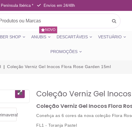
 Península Ibérica *
Envíos em 24/48h
NOVO
BER SHOP
ANUBIS
DESCARTÁVEIS
VESTUÁRIO
PROMOÇÕES
l
Coleção Verniz Gel Inocos Flora Rose Garden 15ml
Coleção Verniz Gel Inocos
Coleção Verniz Gel Inocos Flora R
Conehça as 6 cores da nova coleção Flora Ros
FL1 - Toranja Pastel