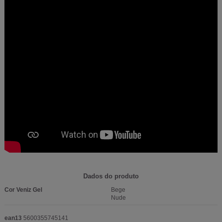
Dados do produto
Cor Veniz Gel
Bege
Nude
ean13
5600355745141