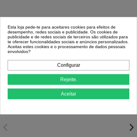
Esta loja pede-te para aceitares cookies para efeitos de
Comprar
Comprar
desempenho, redes sociais e publicidade. Os cookies de
publicidade e de redes sociais de terceiros são utilizados para
te oferecer funcionalidades sociais e anúncios personalizados.
Aceitas estes cookies e o processamento de dados pessoais
Clientes Que Compraram Este
envolvidos?
Produto Também Compraram:
Configurar
-30%
-25%
Rejeite.
Maria Estrela Ouro Verniz Gel 15ml
Inocos
Verniz Like Gel INOCOS 174 Magenta
Aceitar
7,20 €
Pitaya 11ml
9,59 €
2,17 €
3,09 €