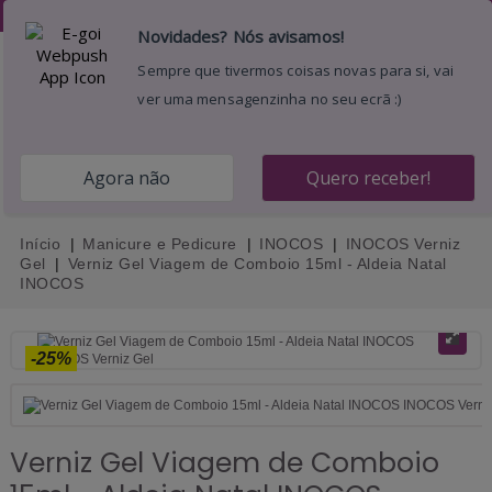
Desejos (
0
)
0
Menu
Pesquisar
Entrar
Carrinho
Início
Manicure e Pedicure
INOCOS
INOCOS Verniz
Gel
Verniz Gel Viagem de Comboio 15ml - Aldeia Natal
INOCOS
-25%
Verniz Gel Viagem de Comboio