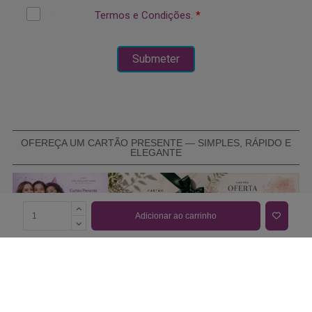
OFEREÇA UM CARTÃO PRESENTE — SIMPLES, RÁPIDO E
ELEGANTE
Adicionar ao carrinho
COMPRAR CARTÃO PRESENTE
PROMOÇÕES E REDUÇÕES