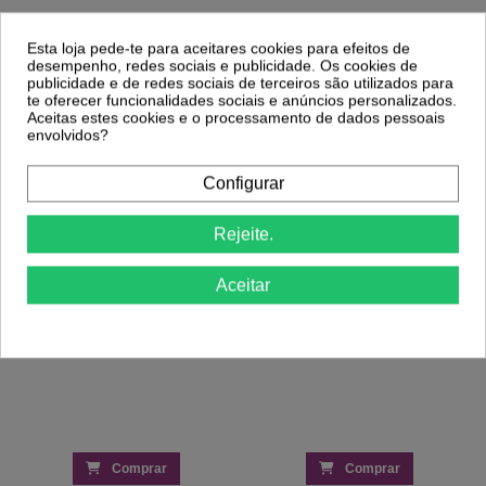
Clientes Que Compraram Este
Esta loja pede-te para aceitares cookies para efeitos de
Produto Também Compraram:
desempenho, redes sociais e publicidade. Os cookies de
publicidade e de redes sociais de terceiros são utilizados para
te oferecer funcionalidades sociais e anúncios personalizados.
Aceitas estes cookies e o processamento de dados pessoais
-25%
-29%
envolvidos?
Verniz Gel Andreia 275
5,19 €
Verniz Gel Verde Glitter Funk 15ml -
Configurar
7,30 €
Festival de Verão INOCOS
7,20 €
9,59 €
Rejeite.
Aceitar
Comprar
Comprar