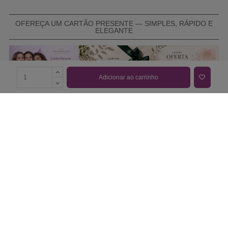
OFEREÇA UM CARTÃO PRESENTE — SIMPLES, RÁPIDO E
ELEGANTE
Adicionar ao carrinho
COMPRAR CARTÃO PRESENTE
PROMOÇÕES E REDUÇÕES
Todas as promoções e reduções de preço constantes na
nossa loja online são válidas de 01/06/2026 A 31/08/2026
INFORMAÇÕES
BLOG DE BELEZA