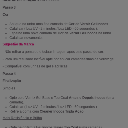
Base de Construção 3 em 1 Inocos
.
Passo 3
Cor
Aplique na unha uma fina camada de
Cor de Verniz Gel Inocos
.
Catalisar ( Luz UV - 2 minutos / Luz LED - 60 segundos ).
Espalhe uma nova camada de
Cor de Verniz Gel Inocos
na unha.
Catalisar novamente.
Sugestão da Marca
- Não retirar a goma ou efectuar limagem após este passo de cor.
- Para um resultado incrível opte por aplicar camadas finas de verniz gel.
- Compatível com unhas de gel e acrílicas.
Passo 4
Finalização
Simples
Opte pelo Verniz Gel Base e Top Coat
Antes e Depois Inocos
(uma
camada).
Catalisar ( Luz UV - 2 minutos / Luz LED - 60 segundos ).
Retire a goma com
Cleaner Inocos Tripla Ação
.
Mais Resistência e Brilho
Opte pelo Verniz Gel Inocos
Super Top Coat
(uma camada).