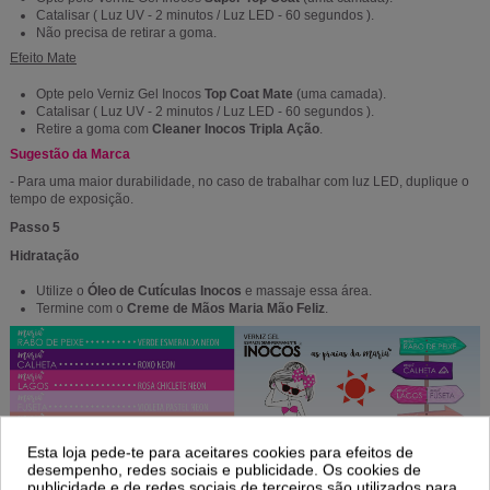
Catalisar ( Luz UV - 2 minutos / Luz LED - 60 segundos ).
Não precisa de retirar a goma.
Efeito Mate
Opte pelo Verniz Gel Inocos
Top Coat Mate
(uma camada).
Catalisar ( Luz UV - 2 minutos / Luz LED - 60 segundos ).
Retire a goma com
Cleaner Inocos Tripla Ação
.
Sugestão da Marca
- Para uma maior durabilidade, no caso de trabalhar com luz LED, duplique o
tempo de exposição.
Passo 5
Hidratação
Utilize o
Óleo de Cutículas Inocos
e massaje essa área.
Termine com o
Creme de Mãos Maria Mão Feliz
.
Esta loja pede-te para aceitares cookies para efeitos de
desempenho, redes sociais e publicidade. Os cookies de
publicidade e de redes sociais de terceiros são utilizados para