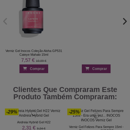
Verniz Gel Inocos Coleção Aloha GP531
Cateye Mahalo 15ml
7,57 €
10,09 €
Comprar
Comprar
Clientes Que Compraram Este
Produto Também Compraram:
-29%
-25%
Andreia Hybrid Gel H22
2,31 €
Verniz Gel Felizes Para Sempre 15ml -
3,24 €