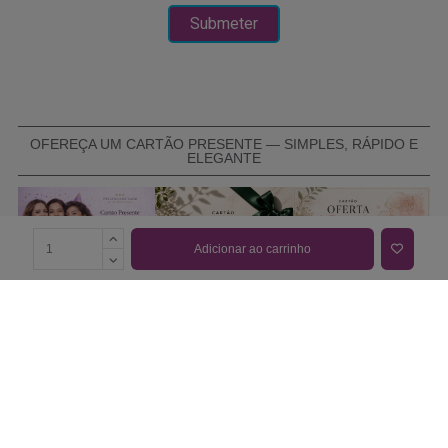
OFEREÇA UM CARTÃO PRESENTE — SIMPLES, RÁPIDO E
ELEGANTE
Adicionar ao carrinho
COMPRAR CARTÃO PRESENTE
PROMOÇÕES E REDUÇÕES
Todas as promoções e reduções de preço constantes na
nossa loja online são válidas de 01/06/2026 A 31/08/2026