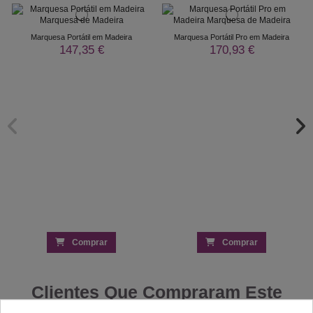
Marquesa Portátil em Madeira
Marquesa Portátil Pro em Madeira
147,35 €
170,93 €
Comprar
Comprar
Clientes Que Compraram Este
Produto Também Compraram: