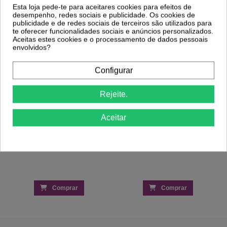
Esta loja pede-te para aceitares cookies para efeitos de
desempenho, redes sociais e publicidade. Os cookies de
publicidade e de redes sociais de terceiros são utilizados para
-25%
-40,00 €
te oferecer funcionalidades sociais e anúncios personalizados.
Aceitas estes cookies e o processamento de dados pessoais
envolvidos?
Gel Hidratante Pós Depilação Aloe Vera
Mesa Manicure com Aspiração e Módulo
500ml - Ricki Parodi
com Gaveta e Porta
6,59 €
209,00 €
8,78 €
249,00 €
Configurar
Rejeite.
Aceitar
Comprar
Comprar