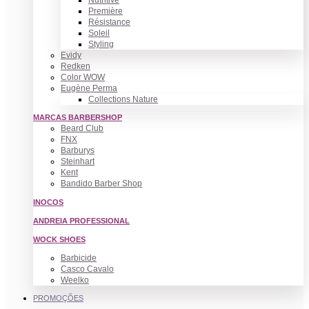
Nutritive
Première
Résistance
Soleil
Styling
Evidy
Redken
Color WOW
Eugène Perma
Collections Nature
MARCAS BARBERSHOP
Beard Club
FNX
Barburys
Steinhart
Kent
Bandido Barber Shop
INOCOS
ANDREIA PROFESSIONAL
WOCK SHOES
Barbicide
Casco Cavalo
Weelko
PROMOÇÕES