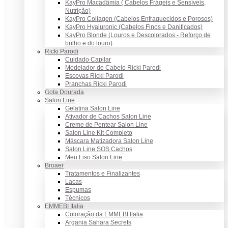
KayPro Macadâmia ( Cabelos Frágeis e Sensíveis,
Nutrição)
KayPro Collagen (Cabelos Enfraquecidos e Porosos)
KayPro Hyaluronic (Cabelos Finos e Danificados)
KayPro Blonde (Louros e Descolorados - Reforço de
brilho e do louro)
Ricki Parodi
Cuidado Capilar
Modelador de Cabelo Ricki Parodi
Escovas Ricki Parodi
Pranchas Ricki Parodi
Gota Dourada
Salon Line
Gelatina Salon Line
Ativador de Cachos Salon Line
Creme de Pentear Salon Line
Salon Line Kit Completo
Máscara Matizadora Salon Line
Salon Line SOS Cachos
Meu Liso Salon Line
Broaer
Tratamentos e Finalizantes
Lacas
Espumas
Técnicos
EMMEBI Italia
Coloração da EMMEBI Italia
Argania Sahara Secrets