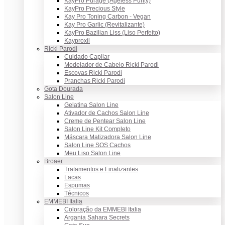
KayPro Purage (Ageless Purity)
KayPro Precious Style
Kay Pro Toning Carbon - Vegan
Kay Pro Garlic (Revitalizante)
KayPro Bazilian Liss (Liso Perfeito)
Kayproxil
Ricki Parodi
Cuidado Capilar
Modelador de Cabelo Ricki Parodi
Escovas Ricki Parodi
Pranchas Ricki Parodi
Gota Dourada
Salon Line
Gelatina Salon Line
Ativador de Cachos Salon Line
Creme de Pentear Salon Line
Salon Line Kit Completo
Máscara Matizadora Salon Line
Salon Line SOS Cachos
Meu Liso Salon Line
Broaer
Tratamentos e Finalizantes
Lacas
Espumas
Técnicos
EMMEBI Italia
Coloração da EMMEBI Italia
Argania Sahara Secrets