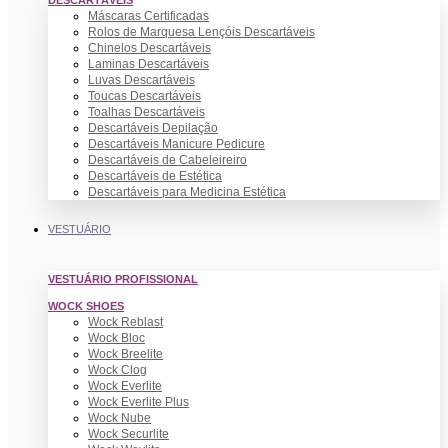
DESCARTÁVEIS
Máscaras Certificadas
Rolos de Marquesa Lençóis Descartáveis
Chinelos Descartáveis
Laminas Descartáveis
Luvas Descartáveis
Toucas Descartáveis
Toalhas Descartáveis
Descartáveis Depilação
Descartáveis Manicure Pedicure
Descartáveis de Cabeleireiro
Descartáveis de Estética
Descartáveis para Medicina Estética
VESTUÁRIO
VESTUÁRIO PROFISSIONAL
WOCK SHOES
Wock Reblast
Wock Bloc
Wock Breelite
Wock Clog
Wock Everlite
Wock Everlite Plus
Wock Nube
Wock Securlite