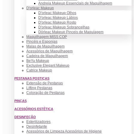
Andreia Makeup Essenciais de Maquilhagem
D'orleac Makeup
D'orleac Makeup Olhos
D'orleac Makeup Lábios
D'orleac Makeup Rosto
D'orleac Makeup Sobrancelhas
Dórleac Makeup Pinceis de Maquiagem
Maquilhagem MISS COP
Pincéis e Esponjas
Malas de Maquilhagem
Acessórios de Maquilhagem
Cadeira de Maquilhagem
BeYu Makeup
Exclusive Elegant Makeup
Catrice Makeup
PESTANAS POSTIÇAS
Extensão de Pestanas
Lifting Pestanas
Coloração de Pestanas
PINÇAS
ACESSÓRIOS ESTÉTICA
DESINFEÇÃO
Esterilizadores
Desinfetante
Acessórios de Limpeza Acessórios de Higiene