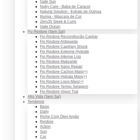
Gate Sun
Nutry Care - Baba de Caracol
Natural Solution - Extrato de Quinoa
Illumia - Máscara de Cor
Zero35 Sleek & Curls
Gate Ocean
Fio Restore (Sem Sal)
Fio Restore Reconstrução Capilar
Fio Restore Antiqueda
Fio Restore Capillary Shock
Fio Restore Extreme Hydrate
Fio Restore Intense Liss
Fio Restore Matizante
Fio Restore Nano Repair
Fio Restore Cachos Mais(+)
Fio Restore Hidrata Mais(+)
Fio Restore Lisos Mais(+)
Fio Restore Termic Selagem
Fio Restore Vigori Trat
Afro Vida (Sem Sal)
Tendence
Basic
Daily
Riche Com Óleo Argão
Restore
Action
Sun
Cor