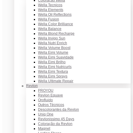
Coloração Wella
Wella Tecnicos
Wella Elements
Wella Oil Reflections
Wella Fusion
Wella Color Brilliance
Wella Balance
Wella Blond Recharge
Wella Invigo Sun
Wella Nutri Enrich
Wella Volume Boost
Wella Eimi Volume
Wella Eimi Suavidade
Wella Eimi Brilho
Wella Eimi Nutricurls
Wella Eimi Textura
Wella Eimi Sprays
Wella Ultimate Repair
Revlon
PROYOU
Revlon Equave
Orofluido
Outros Técnicos
Descolorantes da Revlon
Uniq One
Revlonissimo 45 Days
Coloração da Revlon
Magnet