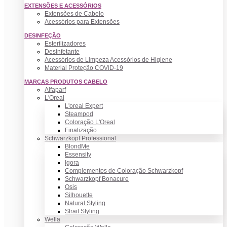
EXTENSÕES E ACESSÓRIOS
Extensões de Cabelo
Acessórios para Extensões
DESINFEÇÃO
Esterilizadores
Desinfetante
Acessórios de Limpeza Acessórios de Higiene
Material Proteção COVID-19
MARCAS PRODUTOS CABELO
Alfaparf
L'Oreal
L'oreal Expert
Steampod
Coloração L'Oreal
Finalização
Schwarzkopf Professional
BlondMe
Essensity
Igora
Complementos de Coloração Schwarzkopf
Schwarzkopf Bonacure
Osis
Silhouette
Natural Styling
Strait Styling
Wella