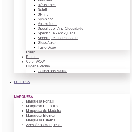
Première
Résistance
Soleil
Styling
Symbiose
Volumifique
Specifique - Anti-Oleosidade
Specifique - Anti-Queda
Specifique - Dermo-Calm
Gloss Absolu
Fusio Dose
Evidy
Redken
Color WOW
Eugène Perma
Collections Nature
ESTÉTICA
MARQUESA
Marquesa Portátil
Marquesa Hidraulica
Marquesa de Madeira
Marquesa Elétrica
Marquesa Estética
Acessórios Marquesas