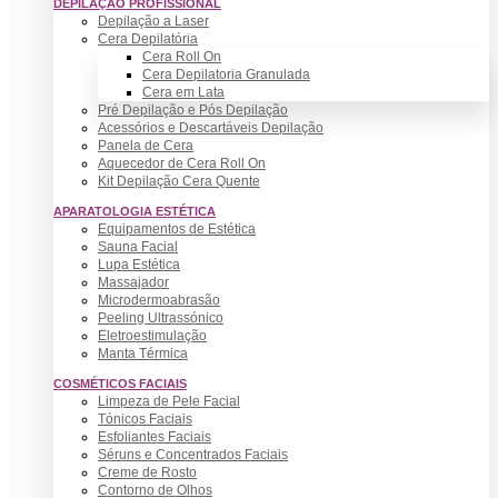
DEPILAÇÃO PROFISSIONAL
Depilação a Laser
Cera Depilatória
Cera Roll On
Cera Depilatoria Granulada
Cera em Lata
Pré Depilação e Pós Depilação
Acessórios e Descartáveis Depilação
Panela de Cera
Aquecedor de Cera Roll On
Kit Depilação Cera Quente
APARATOLOGIA ESTÉTICA
Equipamentos de Estética
Sauna Facial
Lupa Estética
Massajador
Microdermoabrasão
Peeling Ultrassónico
Eletroestimulação
Manta Térmica
COSMÉTICOS FACIAIS
Limpeza de Pele Facial
Tónicos Faciais
Esfoliantes Faciais
Séruns e Concentrados Faciais
Creme de Rosto
Contorno de Olhos