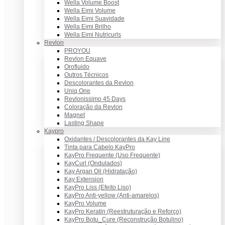
Wella Volume Boost
Wella Eimi Volume
Wella Eimi Suavidade
Wella Eimi Brilho
Wella Eimi Nutricurls
Revlon
PROYOU
Revlon Equave
Orofluido
Outros Técnicos
Descolorantes da Revlon
Uniq One
Revlonissimo 45 Days
Coloração da Revlon
Magnet
Lasting Shape
Kaypro
Oxidantes / Descolorantes da Kay Line
Tinta para Cabelo KayPro
KayPro Frequente (Uso Frequente)
KayCurl (Ondulados)
Kay Argan Oil (Hidratação)
Kay Extension
KayPro Liss (Efeito Liso)
KayPro Anti-yellow (Anti-amarelos)
KayPro Volume
KayPro Keratin (Reestruturação e Reforço)
KayPro Botu_Cure (Reconstrução Botulino)