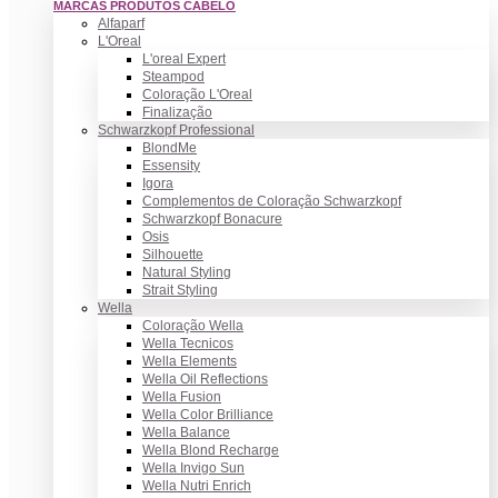
MARCAS PRODUTOS CABELO
Alfaparf
L'Oreal
L'oreal Expert
Steampod
Coloração L'Oreal
Finalização
Schwarzkopf Professional
BlondMe
Essensity
Igora
Complementos de Coloração Schwarzkopf
Schwarzkopf Bonacure
Osis
Silhouette
Natural Styling
Strait Styling
Wella
Coloração Wella
Wella Tecnicos
Wella Elements
Wella Oil Reflections
Wella Fusion
Wella Color Brilliance
Wella Balance
Wella Blond Recharge
Wella Invigo Sun
Wella Nutri Enrich