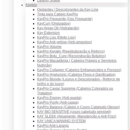
Lasting Shape
Kaypro
Oxidantes / Descolorantes da Kay Line
Tinta para Cabelo KayPro
KayPro Frequente (Uso Frequente)
KayCurl (Ondulados)
Kay Argan Oil (Hidratação)
Kay Extension
KayPro Liss (Efeito Liso)
KayPro Anti-yellow (Anti-amarelos)
KayPro Volume
KayPro Keratin (Reestruturação e Reforço)
KayPro Botu_Cure (Reconstrução Botulino)
KayPro Macadâmia ( Cabelos Frágeis e Sensíveis,
Nutrição)
KayPro Collagen (Cabelos Enfraquecidos e Porosos)
KayPro Hyaluronic (Cabelos Finos e Danificados)
KayPro Blonde (Louros e Descolorados - Reforço de
brilho e do louro)
KayPro Caviar Supreme (Cabelos Colorados ou
Tratados)
KayPro Energy (Anti-queda)
KayPro Purity (Anti-caspa)
KayPro Balance (Cabelo e Couro Cabeludo Oleoso)
KAY BIO SENSITIVE (couro cabeludo sensível)
KAY SLEEK (Alisamento, Manutenção e Anti Frizz)
KAY UNICA WANING SYSTEM
KayPro Anti-Laranja