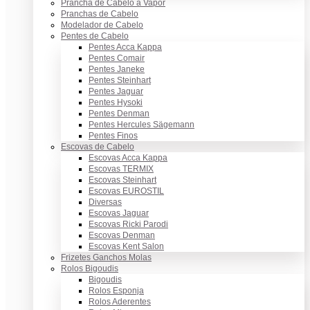
Prancha de Cabelo a Vapor
Pranchas de Cabelo
Modelador de Cabelo
Pentes de Cabelo
Pentes Acca Kappa
Pentes Comair
Pentes Janeke
Pentes Steinhart
Pentes Jaguar
Pentes Hysoki
Pentes Denman
Pentes Hercules Sägemann
Pentes Finos
Escovas de Cabelo
Escovas Acca Kappa
Escovas TERMIX
Escovas Steinhart
Escovas EUROSTIL
Diversas
Escovas Jaguar
Escovas Ricki Parodi
Escovas Denman
Escovas Kent Salon
Frizetes Ganchos Molas
Rolos Bigoudis
Bigoudis
Rolos Esponja
Rolos Aderentes