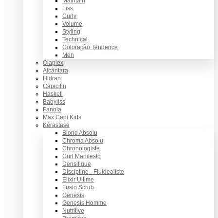
Maintain
Liss
Curly
Volume
Styling
Technical
Coloração Tendence
Men
Olaplex
Alcântara
Hidran
Capicilin
Haskell
Babyliss
Fanola
Max Capi Kids
Kérastase
Blond Absolu
Chroma Absolu
Chronologiste
Curl Manifesto
Densifique
Discipline - Fluidealiste
Elixir Ultime
Fusio Scrub
Genesis
Genesis Homme
Nutritive