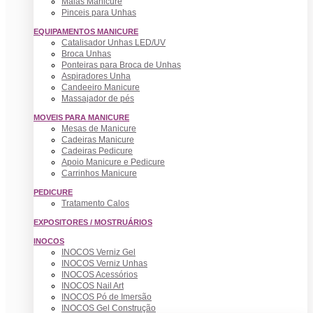
Malas Manicure
Pinceis para Unhas
EQUIPAMENTOS MANICURE
Catalisador Unhas LED/UV
Broca Unhas
Ponteiras para Broca de Unhas
Aspiradores Unha
Candeeiro Manicure
Massajador de pés
MOVEIS PARA MANICURE
Mesas de Manicure
Cadeiras Manicure
Cadeiras Pedicure
Apoio Manicure e Pedicure
Carrinhos Manicure
PEDICURE
Tratamento Calos
EXPOSITORES / MOSTRUÁRIOS
INOCOS
INOCOS Verniz Gel
INOCOS Verniz Unhas
INOCOS Acessórios
INOCOS Nail Art
INOCOS Pó de Imersão
INOCOS Gel Construção