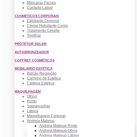
Máscaras Faciais
Cuidado Labial
COSMÉTICOS CORPORAIS
Esfoliante Corporal
Creme Hidratante Corpo
Tratamento Celulite
Tonificar
PROTETOR SOLAR
AUTOBRONZEADOR
COFFRET COSMÉTICOS
MOBILIÁRIO ESTÉTICA
Balcão Recepção
Carrinho de Estética
Cadeira Estética
MAQUILHAGEM
Olhos
Rosto
Sobrancelhas
Lábios
Maquilhagem Corporal
Andreia Makeup
Andreia Makeup Rosto
Andreia Makeup Olhos
Andreia Makeup Lábios