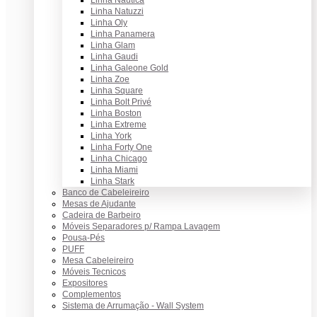
Linha Náutica
Linha Natuzzi
Linha Oly
Linha Panamera
Linha Glam
Linha Gaudi
Linha Galeone Gold
Linha Zoe
Linha Square
Linha Bolt Privé
Linha Boston
Linha Extreme
Linha York
Linha Forty One
Linha Chicago
Linha Miami
Linha Stark
Banco de Cabeleireiro
Mesas de Ajudante
Cadeira de Barbeiro
Móveis Separadores p/ Rampa Lavagem
Pousa-Pés
PUFF
Mesa Cabeleireiro
Móveis Tecnicos
Expositores
Complementos
Sistema de Arrumação - Wall System