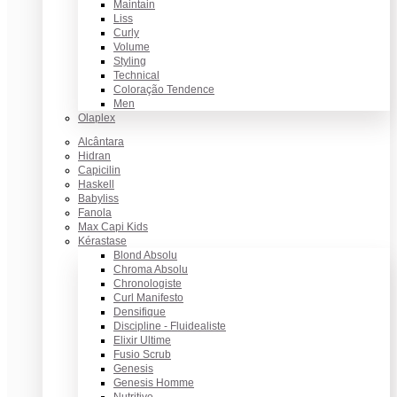
Maintain
Liss
Curly
Volume
Styling
Technical
Coloração Tendence
Men
Olaplex
Alcântara
Hidran
Capicilin
Haskell
Babyliss
Fanola
Max Capi Kids
Kérastase
Blond Absolu
Chroma Absolu
Chronologiste
Curl Manifesto
Densifique
Discipline - Fluidealiste
Elixir Ultime
Fusio Scrub
Genesis
Genesis Homme