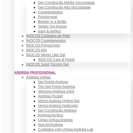
Gel Construção Média Viscosidade
Gel Construção Alta Viscosidade
Complementos
PolyAcrygel
Builder in a Bottle
Spider Gel Inocos
easy & perfect
INOCOS Cuidados de Pele
INOCOS Complementos
INOCOS Polyacrygel
INOCOS Kits
INOCOS Verniz Like Gel
INOCOS Care & Finish
INOCOS Solid Tricolor Gel
ANDREIA PROFESSIONAL
Andreia Unhas
Gel Polish Andreia
The Gel Polish Andreia
Vernizes Andreia 14ml
Andreia Pocket
Verniz Andreia Hybrid Gel
Verniz Andreia Nutricolor
Gel Construção Andreia
Andreia Acrílico
Limas Unhas Andreia
Nail Art Andreia
Cuidados com Unhas Andreia Lab