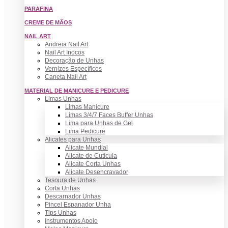
PARAFINA
CREME DE MÃOS
NAIL ART
Andreia Nail Art
Nail Art Inocos
Decoração de Unhas
Vernizes Específicos
Caneta Nail Art
MATERIAL DE MANICURE E PEDICURE
Limas Unhas
Limas Manicure
Limas 3/4/7 Faces Buffer Unhas
Lima para Unhas de Gel
Lima Pedicure
Alicates para Unhas
Alicate Mundial
Alicate de Cutícula
Alicate Corta Unhas
Alicate Desencravador
Tesoura de Unhas
Corta Unhas
Descarnador Unhas
Pincel Espanador Unha
Tips Unhas
Instrumentos Apoio