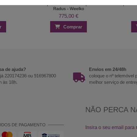
 em Madeira
Marquesa de Madeira Bipartida
Marquesa C
Radus - Weelko
775,00 €
r
Comprar
sa de ajuda?
Envios em 24/48h
 já 220174236 ou 916967800
coloque o nº telemóvel
h às 18h.
melhor serviço de entre
ODOS DE PAGAMENTO