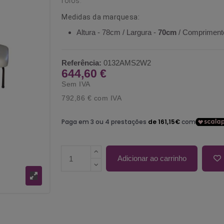
rolos.
Medidas da marquesa:
Altura - 78cm / Largura -
70cm
/ Compriment
Referência:
0132AMS2W2
644,60 €
Sem IVA
792,86 €
com IVA
Adicionar ao carrinho