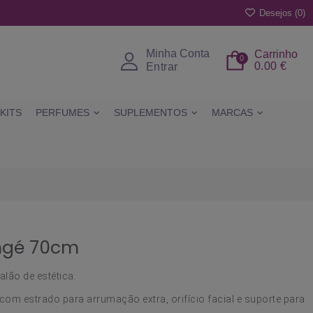
Desejos (
0
)
Minha Conta
Carrinho
0
0.00 €
Entrar
KITS
PERFUMES
SUPLEMENTOS
MARCAS
ngé 70cm
lão de estética.
com estrado para arrumação extra, orifício facial e suporte para