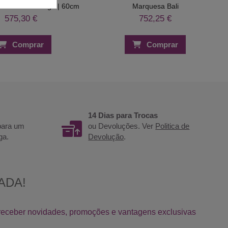
/ Estrado Wengé | 60cm
Marquesa Bali
575,30 €
752,25 €
Comprar
Comprar
14 Dias para Trocas
 para um
ou Devoluções. Ver
Politica de
ga.
Devolução
.