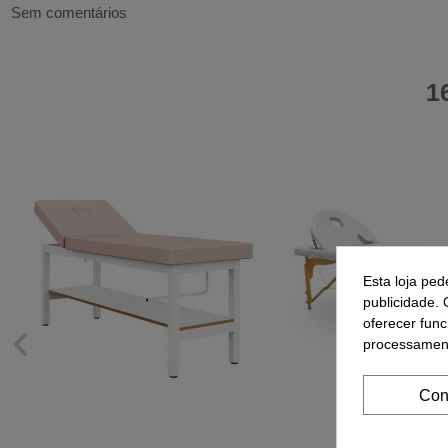
Sem comentários
1
Esta loja ped
publicidade. 
oferecer func
processament
Con