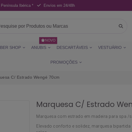
 Península Ibérica *
Envíos em 24/48h
NOVO
BER SHOP
ANUBIS
DESCARTÁVEIS
VESTUÁRIO
PROMOÇÕES
uesa C/ Estrado Wengé 70cm
Marquesa C/ Estrado We
Marquesa com estrado em madeira para spa /sa
Elevado conforto e solidez, marquesa bipartida 