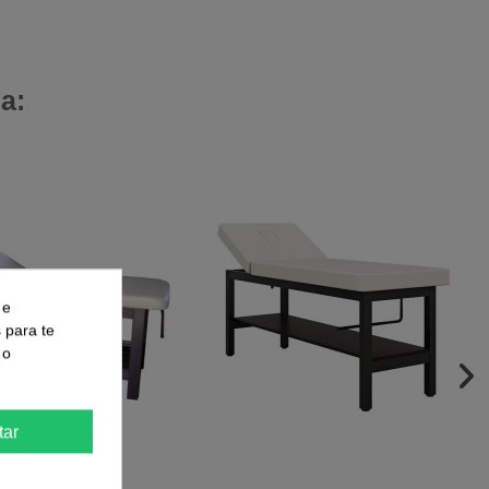
a:
 e
s para te
 o
tar