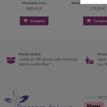
Marquesa Coco
Marquesa Portátil Pro
969,43 €
170,93 €
Comprar
Compra
Portes Grátis
Preci
a partir de 39€ apenas para Península
Ligue
Ibérica exceto Ilhas *
das 9
MÉT