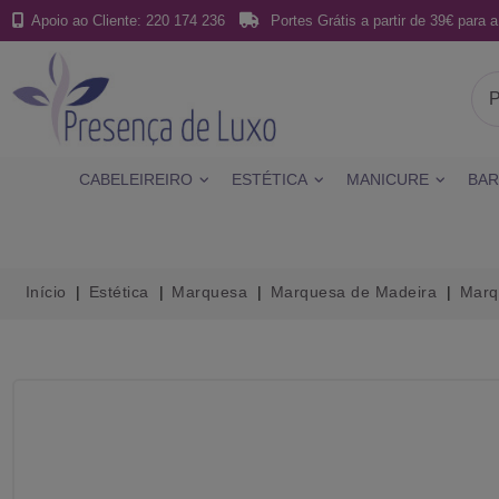
Apoio ao Cliente: 220 174 236
Portes Grátis a partir de 39€ para a
CABELEIREIRO
ESTÉTICA
MANICURE
BAR
Início
Estética
Marquesa
Marquesa de Madeira
Marq