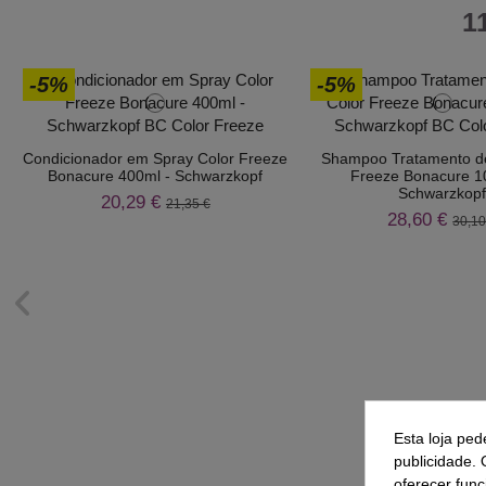
1
-5%
-5%
Condicionador em Spray Color Freeze
Shampoo Tratamento de
Bonacure 400ml - Schwarzkopf
Freeze Bonacure 1
Schwarzkop
20,29 €
21,35 €
28,60 €
30,10
Esta loja ped
publicidade. 
oferecer func