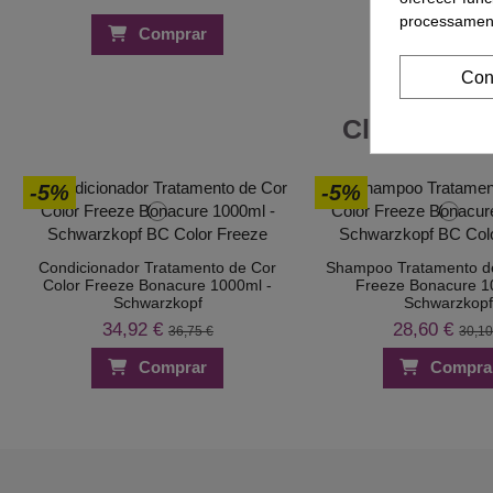
processament
Comprar
Compra
Con
Clientes Q
-5%
-5%
Condicionador Tratamento de Cor
Shampoo Tratamento de
Color Freeze Bonacure 1000ml -
Freeze Bonacure 1
Schwarzkopf
Schwarzkop
34,92 €
28,60 €
36,75 €
30,10
Comprar
Compra