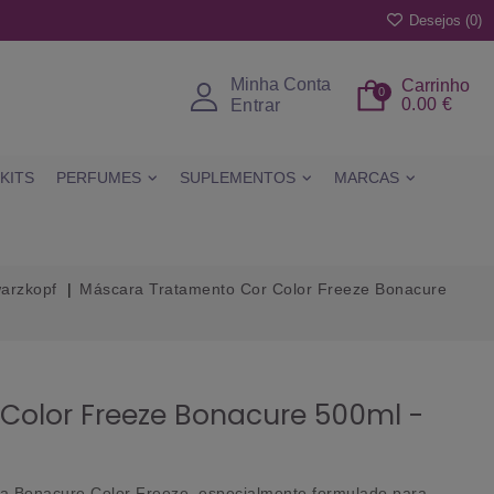
Desejos (
0
)
Minha Conta
Carrinho
0
0.00 €
Entrar
KITS
PERFUMES
SUPLEMENTOS
MARCAS
arzkopf
Máscara Tratamento Cor Color Freeze Bonacure
Color Freeze Bonacure 500ml -
da Bonacure Color Freeze, especialmente formulado para