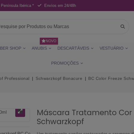
 Península Ibérica *
Envíos em 24/48h
NOVO
BER SHOP
ANUBIS
DESCARTÁVEIS
VESTUÁRIO
PROMOÇÕES
f Professional
Schwarzkopf Bonacure
BC Color Freeze Schw
Máscara Tratamento Cor 
Schwarzkopf
Um tratamento capilar restaurador e cremoso 