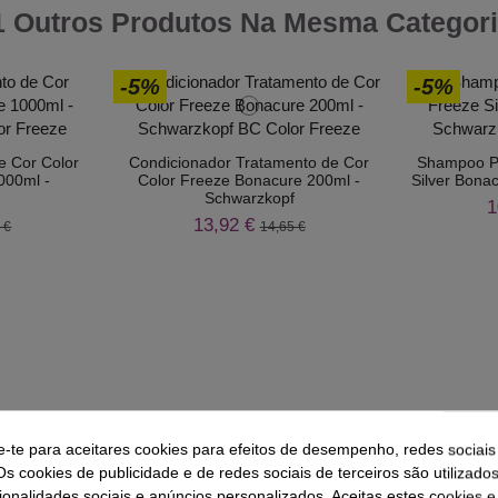
1 Outros Produtos Na Mesma Categori
-5%
-5%
 Cor Color
Condicionador Tratamento de Cor
Shampoo P
000ml -
Color Freeze Bonacure 200ml -
Silver Bona
f
Schwarzkopf
1
13,92 €
 €
14,65 €
e-te para aceitares cookies para efeitos de desempenho, redes sociais
Os cookies de publicidade e de redes sociais de terceiros são utilizado
ionalidades sociais e anúncios personalizados. Aceitas estes cookies e