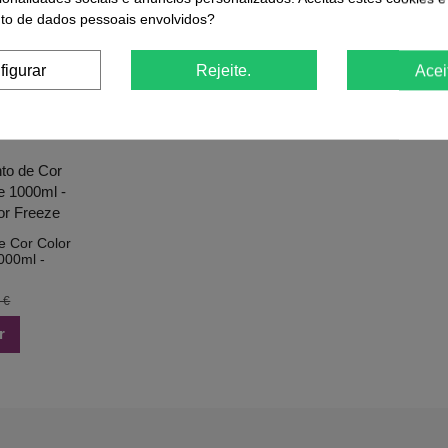
o de dados pessoais envolvidos?
r
Comprar
figurar
Rejeite.
Acei
ue Compraram Este Produto Também
 Cor Color
000ml -
f
 €
r