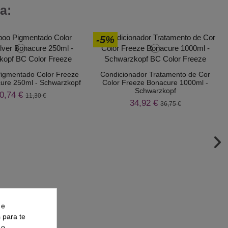
a:
-5%
igmentado Color Freeze
Condicionador Tratamento de Cor
cure 250ml - Schwarzkopf
Color Freeze Bonacure 1000ml -
Schwarzkopf
0,74 €
11,30 €
34,92 €
36,75 €
 e
s para te
 o