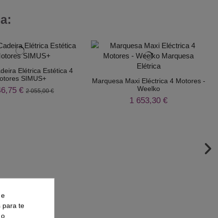
a:
eira Elétrica Estética 4
otores SIMUS+
Marquesa Maxi Eléctrica 4 Motores -
Weelko
46,75 €
2 055,00 €
1 653,30 €
 e
s para te
 o