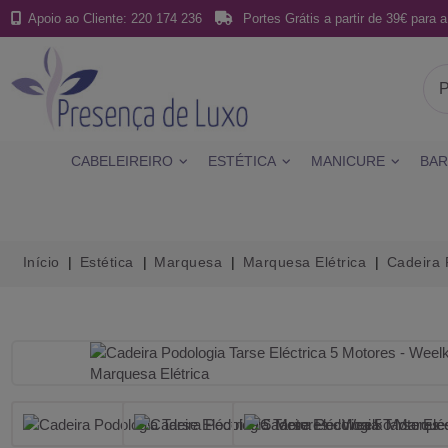
Apoio ao Cliente: 220 174 236
Portes Grátis a partir de 39€ para a
CABELEIREIRO
ESTÉTICA
MANICURE
BAR
Início
Estética
Marquesa
Marquesa Elétrica
Cadeira 