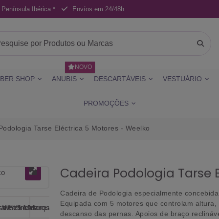
 Península Ibérica *
Envíos em 24/48h
NOVO
BER SHOP
ANUBIS
DESCARTÁVEIS
VESTUÁRIO
PROMOÇÕES
Podologia Tarse Eléctrica 5 Motores - Weelko
Cadeira Podologia Tarse E
Cadeira de Podologia especialmente concebida 
Equipada com 5 motores que controlam altura, 
descanso das pernas. Apoios de braço reclináve