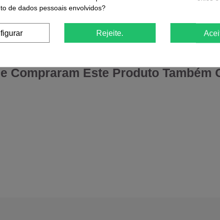
o de dados pessoais envolvidos?
r
Comprar
figurar
Rejeite.
Acei
ue Compraram Este Produto Também