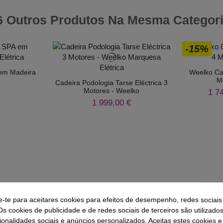
6 Outros Produtos Na Mesma Categori
-15%
 em Madeira
Weelko Cad
M
Cadeira Podologia Tarse Eléctrica 3
Motores - Weelko
1 7
1 999,00 €
e-te para aceitares cookies para efeitos de desempenho, redes sociais
Os cookies de publicidade e de redes sociais de terceiros são utilizado
ionalidades sociais e anúncios personalizados. Aceitas estes cookies e