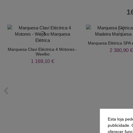
1
Marquesa Elétrica SPA
Marquesa Clavi Eléctrica 4 Motores -
2 380,90 €
Weelko
1 169,10 €
Esta loja ped
publicidade. 
oferecer func