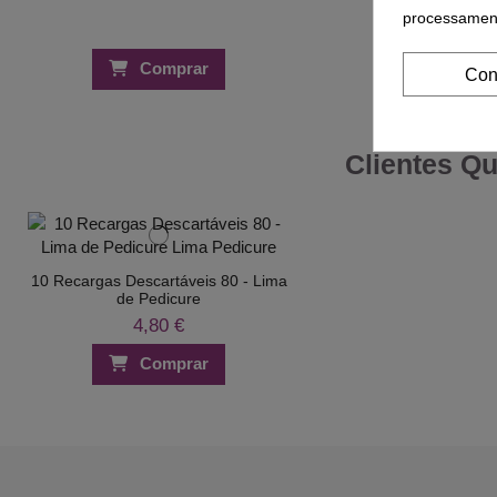
processament
Comprar
Compra
Con
Clientes Q
10 Recargas Descartáveis 80 - Lima
de Pedicure
4,80 €
Comprar