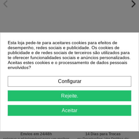
Esta loja pede-te para aceitares cookies para efeitos de
desempenho, redes sociais e publicidade. Os cookies de
publicidade e de redes sociais de terceiros são utilizados para
Comprar
Comprar
te oferecer funcionalidades sociais e anúncios personalizados.
Aceitas estes cookies e o processamento de dados pessoais
envolvidos?
Configurar
Rejeite.
Portes Grátis
Precisa de ajuda?
a partir de 39€ apenas para Península
Ligue já 220174236 ou 916967800
Ibérica exceto Ilhas *
das 9h às 18h.
Aceitar
Envios em 24/48h
14 Dias para Trocas
coloque o nº telemóvel para um melhor
ou Devoluções. Ver
Politica de