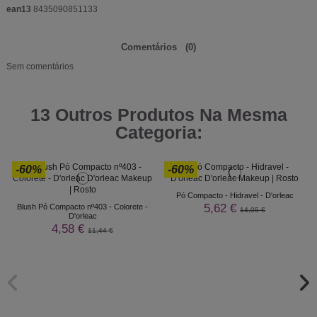
ean13
8435090851133
Comentários
(0)
Sem comentários
13 Outros Produtos Na Mesma
Categoria:
-60%
-60%
Pó Compacto - Hidravel - D'orleac
5,62 €
Blush Pó Compacto nº403 - Colorete -
14,05 €
D'orleac
4,58 €
11,44 €