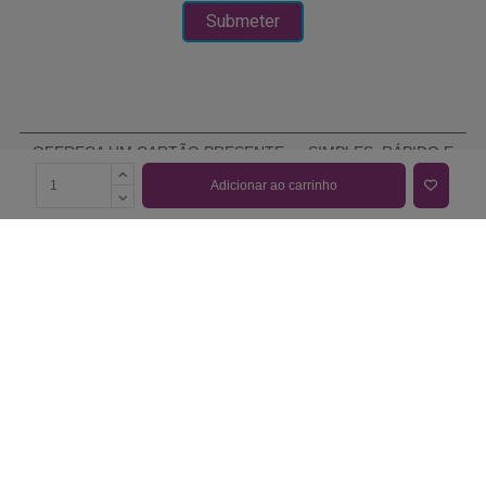
OFEREÇA UM CARTÃO PRESENTE — SIMPLES, RÁPIDO E
ELEGANTE
Adicionar ao carrinho
COMPRAR CARTÃO PRESENTE
PROMOÇÕES E REDUÇÕES
Todas as promoções e reduções de preço constantes na
nossa loja online são válidas de 01/06/2026 A 31/08/2026
INFORMAÇÕES