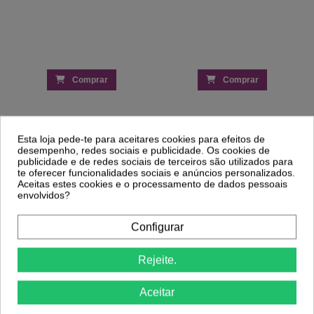
Comprar
Comprar
Clientes Que Compraram Este
Esta loja pede-te para aceitares cookies para efeitos de
Produto Também Compraram:
desempenho, redes sociais e publicidade. Os cookies de
publicidade e de redes sociais de terceiros são utilizados para
te oferecer funcionalidades sociais e anúncios personalizados.
Aceitas estes cookies e o processamento de dados pessoais
-25%
envolvidos?
Shampoo Neutro 5L Profissional
7,13 €
Lápis Sobrancelhas nº301 - Browliner -
Configurar
D'orleac
3,56 €
4,74 €
Rejeite.
Aceitar