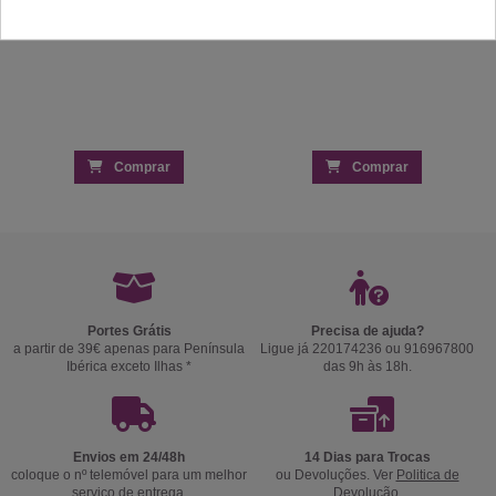
Comprar
Comprar
Portes Grátis
Precisa de ajuda?
a partir de 39€ apenas para Península
Ligue já 220174236 ou 916967800
Ibérica exceto Ilhas *
das 9h às 18h.
Envios em 24/48h
14 Dias para Trocas
coloque o nº telemóvel para um melhor
ou Devoluções. Ver
Politica de
serviço de entrega.
Devolução
.