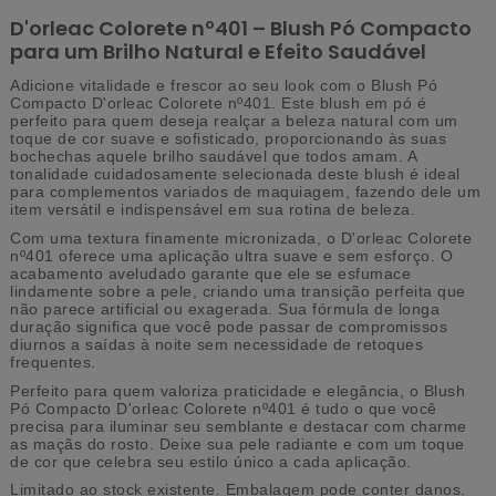
D'orleac Colorete nº401 – Blush Pó Compacto
para um Brilho Natural e Efeito Saudável
Adicione vitalidade e frescor ao seu look com o Blush Pó
Compacto D'orleac Colorete nº401. Este blush em pó é
perfeito para quem deseja realçar a beleza natural com um
toque de cor suave e sofisticado, proporcionando às suas
bochechas aquele brilho saudável que todos amam. A
tonalidade cuidadosamente selecionada deste blush é ideal
para complementos variados de maquiagem, fazendo dele um
item versátil e indispensável em sua rotina de beleza.
Com uma textura finamente micronizada, o D'orleac Colorete
nº401 oferece uma aplicação ultra suave e sem esforço. O
acabamento aveludado garante que ele se esfumace
lindamente sobre a pele, criando uma transição perfeita que
não parece artificial ou exagerada. Sua fórmula de longa
duração significa que você pode passar de compromissos
diurnos a saídas à noite sem necessidade de retoques
frequentes.
Perfeito para quem valoriza praticidade e elegância, o Blush
Pó Compacto D'orleac Colorete nº401 é tudo o que você
precisa para iluminar seu semblante e destacar com charme
as maçãs do rosto. Deixe sua pele radiante e com um toque
de cor que celebra seu estilo único a cada aplicação.
Limitado ao stock existente. Embalagem pode conter danos.