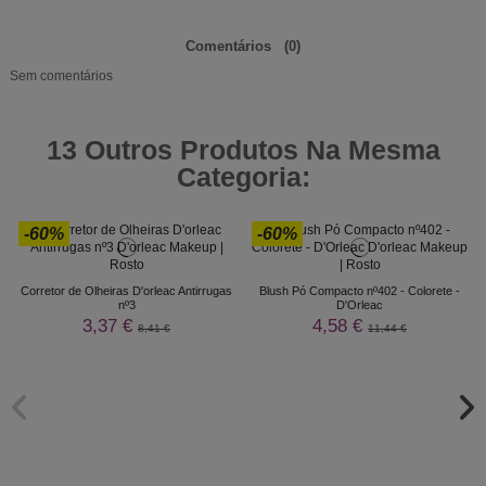
Comentários
(0)
Sem comentários
13 Outros Produtos Na Mesma
Categoria:
-60%
-60%
Corretor de Olheiras D'orleac Antirrugas
Blush Pó Compacto nº402 - Colorete -
nº3
D'Orleac
3,37 €
4,58 €
8,41 €
11,44 €