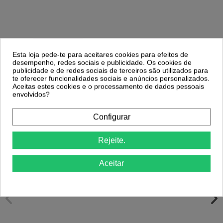
Comprar
Comprar
Esta loja pede-te para aceitares cookies para efeitos de
desempenho, redes sociais e publicidade. Os cookies de
publicidade e de redes sociais de terceiros são utilizados para
Clientes Que Compraram Este
te oferecer funcionalidades sociais e anúncios personalizados.
Aceitas estes cookies e o processamento de dados pessoais
Produto Também Compraram:
envolvidos?
Configurar
-29%
-29%
Buffer 100/180 Lavável - Andreia
Andreia Hybrid Gel H20
Rejeite.
Profissional
2,31 €
3,24 €
1,06 €
1,48 €
Aceitar