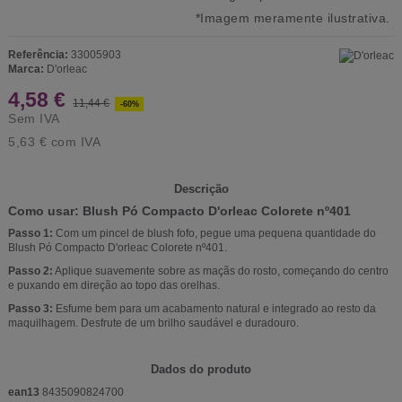
*Imagem meramente ilustrativa.
Referência:
33005903
Marca:
D'orleac
4,58 €
11,44 €
-60%
Sem IVA
5,63 €
com IVA
Descrição
Como usar: Blush Pó Compacto D'orleac Colorete nº401
Passo 1:
Com um pincel de blush fofo, pegue uma pequena quantidade do
Blush Pó Compacto D'orleac Colorete nº401.
Passo 2:
Aplique suavemente sobre as maçãs do rosto, começando do centro
e puxando em direção ao topo das orelhas.
Passo 3:
Esfume bem para um acabamento natural e integrado ao resto da
maquilhagem. Desfrute de um brilho saudável e duradouro.
Dados do produto
ean13
8435090824700