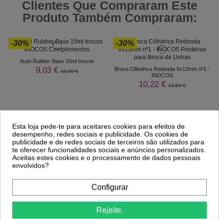
Clientes Que Compraram Este
Produto Também Compraram:
-30%
-30%
Nutri Rubber Base 15ml Inocos
9,03 €
Broca Cilíndrica Redonda 6x13mm nº1 -
12,90 €
INOCOS
10,22 €
14,60 €
Esta loja pede-te para aceitares cookies para efeitos de
desempenho, redes sociais e publicidade. Os cookies de
publicidade e de redes sociais de terceiros são utilizados para
te oferecer funcionalidades sociais e anúncios personalizados.
Aceitas estes cookies e o processamento de dados pessoais
envolvidos?
Configurar
Comprar
Comprar
Rejeite.