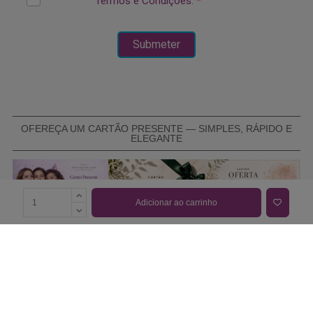
OFEREÇA UM CARTÃO PRESENTE — SIMPLES, RÁPIDO E
ELEGANTE
Adicionar ao carrinho
COMPRAR CARTÃO PRESENTE
PROMOÇÕES E REDUÇÕES
Todas as promoções e reduções de preço constantes na