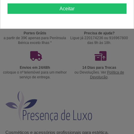
Aceitar
Portes Grátis
Precisa de ajuda?
a partir de 39€ apenas para Península
Ligue já 220174236 ou 916967800
Ibérica exceto Ilhas *
das 9h às 18h.
Envios em 24/48h
14 Dias para Trocas
coloque o nº telemóvel para um melhor
ou Devoluções. Ver
Politica de
serviço de entrega.
Devolução
.
Cosméticos e acessórios profissionais para estética,