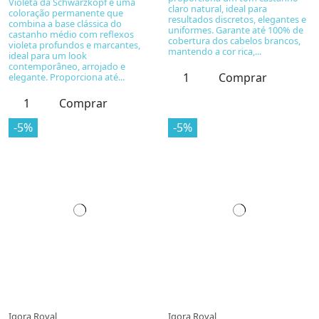
Violeta da Schwarzkopf é uma
claro natural, ideal para
coloração permanente que
resultados discretos, elegantes e
combina a base clássica do
uniformes. Garante até 100% de
castanho médio com reflexos
cobertura dos cabelos brancos,
violeta profundos e marcantes,
mantendo a cor rica,...
ideal para um look
contemporâneo, arrojado e
Comprar
elegante. Proporciona até...
Comprar
-5%
-5%
Igora Royal
Igora Royal