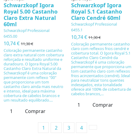
Schwarzkopf Igora
Schwarzkopf Igora
Royal 5.00 Castanho
Royal 5.1 Castanho
Claro Extra Natural
Claro Cendré 60ml
60ml
Schwarzkopf Professional
6455.1
Schwarzkopf Professional
6455.00
10,74 €
11,30 €
10,74 €
11,30 €
Coloração permanente castanho
claro com reflexos frios cendré e
Coloração permanente castanho
cobertura total. O Igora Royal 5.1
claro extra natural com cobertura
Castanho Claro Cendré da
reforçada e resultado uniforme e
Schwarzkopf é uma coloração
duradouro. O Igora Royal 5.00
permanente que proporciona um
Castanho Claro Extra Natural da
tom castanho claro com reflexos
Schwarzkopf é uma coloração
frios acinzentados (cendré). Ideal
permanente com reflexo "00"
para neutralizar tons quentes
que proporciona um tom
indesejados, esta tonalidade
castanho claro ainda mais neutro
oferece até 100% de cobertura de
e intenso, ideal para máxima
cabelos brancos,...
cobertura de cabelos brancos e
um resultado equilibrado....
Comprar
Comprar
1
2
3
4