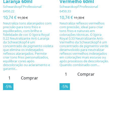
Laranja 60ml
Vermelho 60ml
Schwarzkopf Professional
Schwarzkopf Professional
6450.22
6450.33
10,74 €
10,74 €
11,30 €
11,30 €
Neutraliza tons alaranjados com
Neutraliza reflexos vermelhos
precisão para tons frios e
com precisão, ideal para criar
equilibrados, com brilho e
tons frios e naturais em
fidelidade de cor. O Igora Royal
colorações técnicas. O Igora
0.22 Neutralizante Anti-Laranja
Royal 0.33 Neutralizante Anti-
da Schwarzkopf é um
Vermelho da Schwarzkopf é um
concentrado de pigmento violeta
concentrado de pigmento verde
que elimina os indesejados
desenvolvido para neutralizar
reflexos alaranjados. Permite
reflexos vermelhos indesejados
criar tons frios personalizados,
em colorações mais escuras ou
equilibrar cores após
após processos de descoloração.
descoloração ou aclaramento e
Quando combinado com...
garantir...
Comprar
Comprar
-5%
-5%