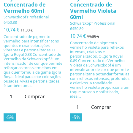
Concentrado de
Concentrado de
Vermelho 60ml
Vermelho Violeta
60ml
Schwarzkopf Professional
6450.88
Schwarzkopf Professional
6450.89
10,74 €
11,30 €
10,74 €
11,30 €
Concentrado de pigmento
vermelho para intensificar tons
Concentrado de pigmento
quentes e criar colorações
vermelho violeta para reflexos
vibrantes e personalizadas. O
intensos, criativos e
Igora Royal 0.88 Concentrado de
personalizados. O Igora Royal
Vermelho da Schwarzkopf é um
0.89 Concentrado de Vermelho
intensificador de cor que permite
Violeta da Schwarzkopf é um
reforçar os tons vermelhos em
intensificador de cor que permite
qualquer fórmula da gama Igora
personalizar e potenciar fórmulas
Royal. Ideal para criar colorações
com reflexos intensos, profundos
ousadas, vivas e personalizadas,
e criativos. A tonalidade
é também uma...
vermelho violeta proporciona um
toque ousado e sofisticado,
Comprar
ideal...
Comprar
-5%
-5%