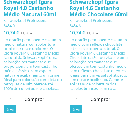
Schwarzkopf Igora
Schwarzkopf Igora
Royal 4.0 Castanho
Royal 4.6 Castanho
Médio Natural 60ml
Médio Chocolate 60ml
Schwarzkopf Professional
Schwarzkopf Professional
6454.0
6454.6
10,74 €
10,74 €
11,30 €
11,30 €
Coloração permanente castanho
Coloração permanente castanho
médio natural com cobertura
médio com reflexos chocolate
total e cor rica e uniforme. O
intensos e cobertura total. O
Igora Royal 4.0 Castanho Médio
Igora Royal 4.6 Castanho Médio
Natural da Schwarzkopf é uma
Chocolate da Schwarzkopf é uma
coloração permanente que
coloração permanente que
proporciona um tom castanho
oferece um tom castanho médio
médio clássico, com aspeto
com reflexos chocolate quentes,
natural e acabamento uniforme.
ideais para um visual sofisticado,
Ideal para coloração completa ou
luminoso e acolhedor. Garante
retoques de raiz, oferece até
até 100% de cobertura dos
100% de cobertura de cabelos...
cabelos brancos, com cor...
Comprar
Comprar
-5%
-5%