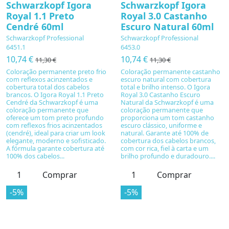
Schwarzkopf Igora
Schwarzkopf Igora
Royal 1.1 Preto
Royal 3.0 Castanho
Cendré 60ml
Escuro Natural 60ml
Schwarzkopf Professional
Schwarzkopf Professional
6451.1
6453.0
10,74 €
10,74 €
11,30 €
11,30 €
Coloração permanente preto frio
Coloração permanente castanho
com reflexos acinzentados e
escuro natural com cobertura
cobertura total dos cabelos
total e brilho intenso. O Igora
brancos. O Igora Royal 1.1 Preto
Royal 3.0 Castanho Escuro
Cendré da Schwarzkopf é uma
Natural da Schwarzkopf é uma
coloração permanente que
coloração permanente que
oferece um tom preto profundo
proporciona um tom castanho
com reflexos frios acinzentados
escuro clássico, uniforme e
(cendré), ideal para criar um look
natural. Garante até 100% de
elegante, moderno e sofisticado.
cobertura dos cabelos brancos,
A fórmula garante cobertura até
com cor rica, fiel à carta e um
100% dos cabelos...
brilho profundo e duradouro....
Comprar
Comprar
-5%
-5%