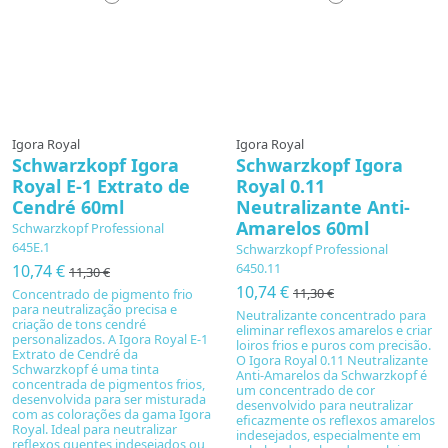
Igora Royal
Igora Royal
Schwarzkopf Igora
Schwarzkopf Igora
Royal E-1 Extrato de
Royal 0.11
Cendré 60ml
Neutralizante Anti-
Amarelos 60ml
Schwarzkopf Professional
645E.1
Schwarzkopf Professional
6450.11
10,74 €
11,30 €
10,74 €
11,30 €
Concentrado de pigmento frio
para neutralização precisa e
Neutralizante concentrado para
criação de tons cendré
eliminar reflexos amarelos e criar
personalizados. A Igora Royal E-1
loiros frios e puros com precisão.
Extrato de Cendré da
O Igora Royal 0.11 Neutralizante
Schwarzkopf é uma tinta
Anti-Amarelos da Schwarzkopf é
concentrada de pigmentos frios,
um concentrado de cor
desenvolvida para ser misturada
desenvolvido para neutralizar
com as colorações da gama Igora
eficazmente os reflexos amarelos
Royal. Ideal para neutralizar
indesejados, especialmente em
reflexos quentes indesejados ou