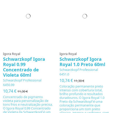
Igora Royal
Igora Royal
Schwarzkopf Igora
Schwarzkopf Igora
Royal 0.99
Royal 1.0 Preto 60ml
Concentrado de
Schwarzkopf Professional
Violeta 60ml
6451.0
10,74 €
Schwarzkopf Professional
11,30 €
6450.99
Coloração permanente preto
intenso com cobertura total,
10,74 €
11,30 €
brilho profundo e resultados
Concentrado de pigmento
duradouros. O Igora Royal 1.0
violeta para personalização de
Preto da Schwarzkopf é uma
tons frios e neutralização precisa.
coloração permanente que
O Igora Royal 0.99 Concentrado
proporciona um tom preto
de Violeta da Schwarzkopf é um
clássico, intenso e uniforme, com