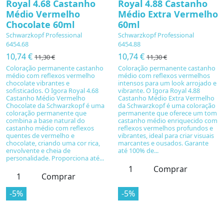
Royal 4.68 Castanho
Royal 4.88 Castanho
Médio Vermelho
Médio Extra Vermelho
Chocolate 60ml
60ml
Schwarzkopf Professional
Schwarzkopf Professional
6454.68
6454.88
10,74 €
10,74 €
11,30 €
11,30 €
Coloração permanente castanho
Coloração permanente castanho
médio com reflexos vermelho
médio com reflexos vermelhos
chocolate vibrantes e
intensos para um look arrojado e
sofisticados. O Igora Royal 4.68
vibrante. O Igora Royal 4.88
Castanho Médio Vermelho
Castanho Médio Extra Vermelho
Chocolate da Schwarzkopf é uma
da Schwarzkopf é uma coloração
coloração permanente que
permanente que oferece um tom
combina a base natural do
castanho médio enriquecido com
castanho médio com reflexos
reflexos vermelhos profundos e
quentes de vermelho e
vibrantes, ideal para criar visuais
chocolate, criando uma cor rica,
marcantes e ousados. Garante
envolvente e cheia de
até 100% de...
personalidade. Proporciona até...
Comprar
Comprar
-5%
-5%