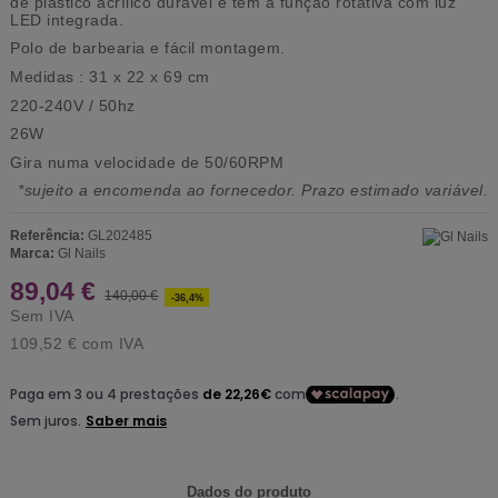
de plástico acrílico durável e tem a função rotativa com luz
LED integrada.
Polo de barbearia e fácil montagem.
Medidas : 31 x 22 x 69 cm
220-240V / 50hz
26W
Gira numa velocidade de 50/60RPM
*sujeito a encomenda ao fornecedor. Prazo estimado variável.
Referência:
GL202485
Marca:
Gl Nails
89,04 €
140,00 €
-36,4%
Sem IVA
109,52 €
com IVA
Dados do produto