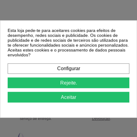
Comprar
Esta loja pede-te para aceitares cookies para efeitos de
desempenho, redes sociais e publicidade. Os cookies de
publicidade e de redes sociais de terceiros são utilizados para
te oferecer funcionalidades sociais e anúncios personalizados.
Aceitas estes cookies e o processamento de dados pessoais
envolvidos?
Configurar
Portes Grátis
Precisa de ajuda?
a partir de 39€ apenas para Península
Ligue já 220174236 ou 916967800
Rejeite.
Ibérica exceto Ilhas *
das 9h às 18h.
Aceitar
Envios em 24/48h
14 Dias para Trocas
coloque o nº telemóvel para um melhor
ou Devoluções. Ver
Politica de
serviço de entrega.
Devolução
.