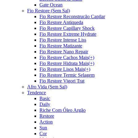
Gate Ocean
Fio Restore (Sem Sal)
Fio Restore Reconstrução Capilar
Fio Restore Antiqueda
Fio Restore Capillary Shock
Fio Restore Extreme Hydrate
Fio Restore Intense Liss
Fio Restore Matizante
Fio Restore Nano Repair
Fio Restore Cachos Mais(+)
Fio Restore Hidrata Mais(+)
Fio Restore Lisos Mais(+)
Fio Restore Termic Selagem
Fio Restore Vigori Trat
Afro Vida (Sem Sal)
Tendence
Basic
Daily
Riche Com Óleo Argão
Restore
Action
Sun
Cor