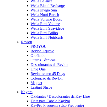
Wella Balance
Wella Blond Recharge
Wella Invigo Sun
Wella Nutri Enrich
Wella Volume Boost
Wella Eimi Volume
Wella Eimi Suavidade
Wella Eimi Brilho
Wella Eimi Nutricurls
Revlon
PROYOU
Revlon Equave
Orofluido
Outros Técnicos
Descolorantes da Revlon
Uniq One
Revlonissimo 45 Days
Coloração da Revlon
Magnet
Lasting Shape
Kaypro
Oxidantes / Descolorantes da Kay Line
Tinta para Cabelo KayPro
KayPro Frequente (Uso Frequente)