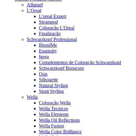
Alfaparf
L'Oreal
L'oreal Expert
Steampod
Coloração L'Oreal
Finalização
Schwarzkopf Professional
BlondMe
Essensity
Igora
Complementos de Coloração Schwarzkopf
Schwarzkopf Bonacure
Osis
Silhouette
Natural Styling
Strait Styling
Wella
Coloração Wella
Wella Tecnicos
Wella Elements
Wella Oil Reflections
Wella Fusion
Wella Color Brilliance