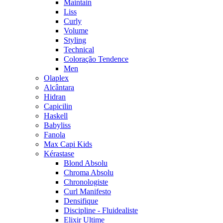
Maintain
Liss
Curly
Volume
Styling
Technical
Coloração Tendence
Men
Olaplex
Alcântara
Hidran
Capicilin
Haskell
Babyliss
Fanola
Max Capi Kids
Kérastase
Blond Absolu
Chroma Absolu
Chronologiste
Curl Manifesto
Densifique
Discipline - Fluidealiste
Elixir Ultime