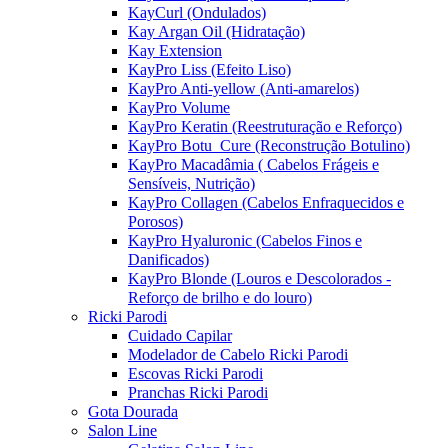
KayCurl (Ondulados)
Kay Argan Oil (Hidratação)
Kay Extension
KayPro Liss (Efeito Liso)
KayPro Anti-yellow (Anti-amarelos)
KayPro Volume
KayPro Keratin (Reestruturação e Reforço)
KayPro Botu_Cure (Reconstrução Botulino)
KayPro Macadâmia ( Cabelos Frágeis e
Sensíveis, Nutrição)
KayPro Collagen (Cabelos Enfraquecidos e
Porosos)
KayPro Hyaluronic (Cabelos Finos e
Danificados)
KayPro Blonde (Louros e Descolorados -
Reforço de brilho e do louro)
Ricki Parodi
Cuidado Capilar
Modelador de Cabelo Ricki Parodi
Escovas Ricki Parodi
Pranchas Ricki Parodi
Gota Dourada
Salon Line