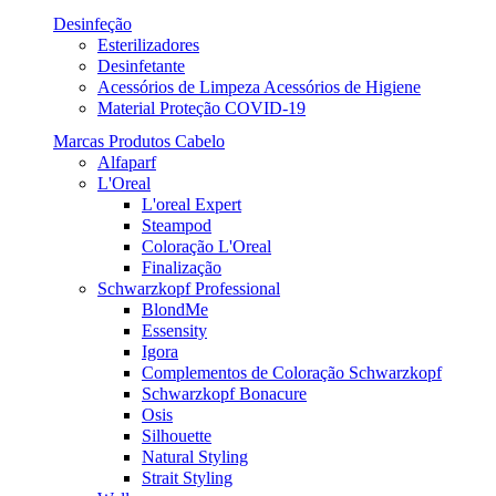
Desinfeção
Esterilizadores
Desinfetante
Acessórios de Limpeza Acessórios de Higiene
Material Proteção COVID-19
Marcas Produtos Cabelo
Alfaparf
L'Oreal
L'oreal Expert
Steampod
Coloração L'Oreal
Finalização
Schwarzkopf Professional
BlondMe
Essensity
Igora
Complementos de Coloração Schwarzkopf
Schwarzkopf Bonacure
Osis
Silhouette
Natural Styling
Strait Styling