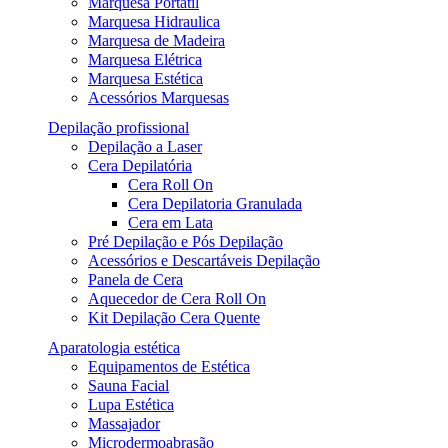
Marquesa Portátil
Marquesa Hidraulica
Marquesa de Madeira
Marquesa Elétrica
Marquesa Estética
Acessórios Marquesas
Depilação profissional
Depilação a Laser
Cera Depilatória
Cera Roll On
Cera Depilatoria Granulada
Cera em Lata
Pré Depilação e Pós Depilação
Acessórios e Descartáveis Depilação
Panela de Cera
Aquecedor de Cera Roll On
Kit Depilação Cera Quente
Aparatologia estética
Equipamentos de Estética
Sauna Facial
Lupa Estética
Massajador
Microdermoabrasão