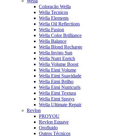
Wella
Coloração Wella
Wella Tecnicos
Wella Elements
Wella Oil Reflections
Wella Fusion
Wella Color Brilliance
Wella Balance
Wella Blond Recharge
Wella Invigo Sun
Wella Nutri Enrich
Wella Volume Boost
Wella Eimi Volume
Wella Eimi Suavidade
Wella Eimi Brilho
Wella Eimi Nutricurls
Wella Eimi Textura
Wella Eimi Sprays
Wella Ultimate Repair
Revlon
PROYOU
Revlon Equave
Orofluido
Outros Técnicos