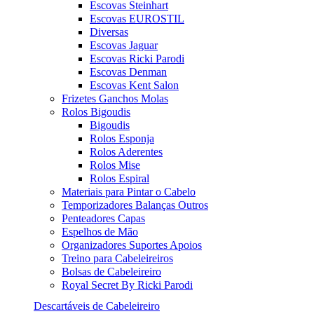
Escovas Steinhart
Escovas EUROSTIL
Diversas
Escovas Jaguar
Escovas Ricki Parodi
Escovas Denman
Escovas Kent Salon
Frizetes Ganchos Molas
Rolos Bigoudis
Bigoudis
Rolos Esponja
Rolos Aderentes
Rolos Mise
Rolos Espiral
Materiais para Pintar o Cabelo
Temporizadores Balanças Outros
Penteadores Capas
Espelhos de Mão
Organizadores Suportes Apoios
Treino para Cabeleireiros
Bolsas de Cabeleireiro
Royal Secret By Ricki Parodi
Descartáveis de Cabeleireiro