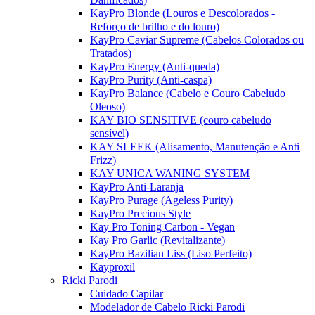
KayPro Blonde (Louros e Descolorados -
Reforço de brilho e do louro)
KayPro Caviar Supreme (Cabelos Colorados ou
Tratados)
KayPro Energy (Anti-queda)
KayPro Purity (Anti-caspa)
KayPro Balance (Cabelo e Couro Cabeludo
Oleoso)
KAY BIO SENSITIVE (couro cabeludo
sensível)
KAY SLEEK (Alisamento, Manutenção e Anti
Frizz)
KAY UNICA WANING SYSTEM
KayPro Anti-Laranja
KayPro Purage (Ageless Purity)
KayPro Precious Style
Kay Pro Toning Carbon - Vegan
Kay Pro Garlic (Revitalizante)
KayPro Bazilian Liss (Liso Perfeito)
Kayproxil
Ricki Parodi
Cuidado Capilar
Modelador de Cabelo Ricki Parodi