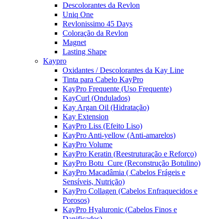
Descolorantes da Revlon
Uniq One
Revlonissimo 45 Days
Coloração da Revlon
Magnet
Lasting Shape
Kaypro
Oxidantes / Descolorantes da Kay Line
Tinta para Cabelo KayPro
KayPro Frequente (Uso Frequente)
KayCurl (Ondulados)
Kay Argan Oil (Hidratação)
Kay Extension
KayPro Liss (Efeito Liso)
KayPro Anti-yellow (Anti-amarelos)
KayPro Volume
KayPro Keratin (Reestruturação e Reforço)
KayPro Botu_Cure (Reconstrução Botulino)
KayPro Macadâmia ( Cabelos Frágeis e
Sensíveis, Nutrição)
KayPro Collagen (Cabelos Enfraquecidos e
Porosos)
KayPro Hyaluronic (Cabelos Finos e
Danificados)