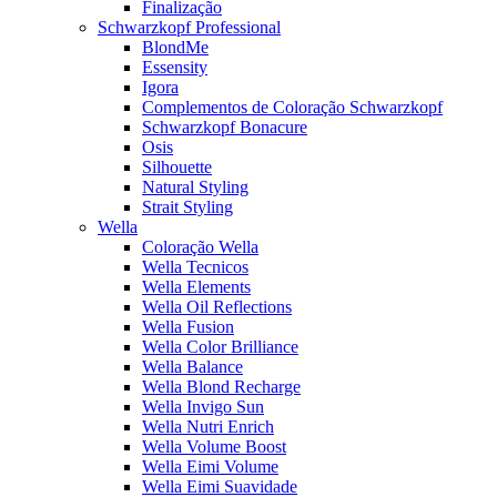
Finalização
Schwarzkopf Professional
BlondMe
Essensity
Igora
Complementos de Coloração Schwarzkopf
Schwarzkopf Bonacure
Osis
Silhouette
Natural Styling
Strait Styling
Wella
Coloração Wella
Wella Tecnicos
Wella Elements
Wella Oil Reflections
Wella Fusion
Wella Color Brilliance
Wella Balance
Wella Blond Recharge
Wella Invigo Sun
Wella Nutri Enrich
Wella Volume Boost
Wella Eimi Volume
Wella Eimi Suavidade