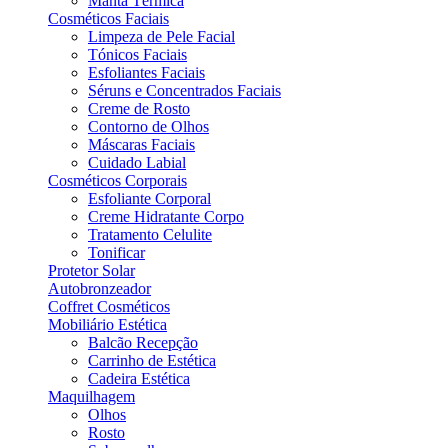
Manta Térmica
Cosméticos Faciais
Limpeza de Pele Facial
Tónicos Faciais
Esfoliantes Faciais
Séruns e Concentrados Faciais
Creme de Rosto
Contorno de Olhos
Máscaras Faciais
Cuidado Labial
Cosméticos Corporais
Esfoliante Corporal
Creme Hidratante Corpo
Tratamento Celulite
Tonificar
Protetor Solar
Autobronzeador
Coffret Cosméticos
Mobiliário Estética
Balcão Recepção
Carrinho de Estética
Cadeira Estética
Maquilhagem
Olhos
Rosto