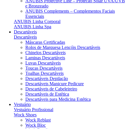
ANUBIS Protective Line – Proteção Solar UVA/UVB
e Bronzeado
ANUBIS Complements – Complementos Faciais
Essenciais
ANUBIS Linha Corporal
ANUBIS Linha Spa
Descartáveis
Descartáveis
Máscaras Certificadas
Rolos de Marquesa Lençóis Descartáveis
Chinelos Descartáveis
Laminas Descartáveis
Luvas Descartáveis
Toucas Descartáveis
Toalhas Descartáveis
Descartáveis Depilação
Descartáveis Manicure Pedicure
Descartáveis de Cabeleireiro
Descartáveis de Estética
Descartáveis para Medicina Estética
Vestuário
Vestuário Profissional
Wock Shoes
Wock Reblast
Wock Bloc