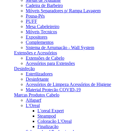
Mesas de Ajudante
Cadeira de Barbeiro
Móveis Separadores p/ Rampa Lavagem
Pousa-Pés
PUFF
Mesa Cabeleireiro
Móveis Tecnicos
Expositores
Complementos
Sistema de Arrumação - Wall System
Extensões e Acessórios
Extensões de Cabelo
Acessórios para Extensões
Desinfeção
Esterilizadores
Desinfetante
Acessórios de Limpeza Acessórios de Higiene
Material Proteção COVID-19
Marcas Produtos Cabelo
Alfaparf
L'Oreal
L'oreal Expert
Steampod
Coloração L'Oreal
Finalização