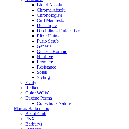
Blond Absolu
Chroma Absolu
Chronologiste
Curl Manifesto
Densifique
Discipline - Fluidealiste
Elixir Ultime
Fusio Scrub
Genesis
Genesis Homme
Nutritive
Première
Résistance
Soleil
Styling
Evidy
Redken
Color WOW
Eugène Perma
Collections Nature
Marcas Barbershop
Beard Club
FNX
Barburys