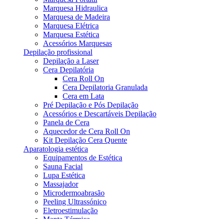
Marquesa Hidraulica
Marquesa de Madeira
Marquesa Elétrica
Marquesa Estética
Acessórios Marquesas
Depilação profissional
Depilação a Laser
Cera Depilatória
Cera Roll On
Cera Depilatoria Granulada
Cera em Lata
Pré Depilação e Pós Depilação
Acessórios e Descartáveis Depilação
Panela de Cera
Aquecedor de Cera Roll On
Kit Depilação Cera Quente
Aparatologia estética
Equipamentos de Estética
Sauna Facial
Lupa Estética
Massajador
Microdermoabrasão
Peeling Ultrassónico
Eletroestimulação