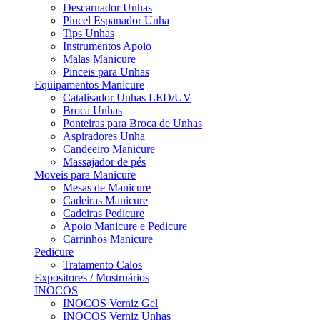
Descarnador Unhas
Pincel Espanador Unha
Tips Unhas
Instrumentos Apoio
Malas Manicure
Pinceis para Unhas
Equipamentos Manicure
Catalisador Unhas LED/UV
Broca Unhas
Ponteiras para Broca de Unhas
Aspiradores Unha
Candeeiro Manicure
Massajador de pés
Moveis para Manicure
Mesas de Manicure
Cadeiras Manicure
Cadeiras Pedicure
Apoio Manicure e Pedicure
Carrinhos Manicure
Pedicure
Tratamento Calos
Expositores / Mostruários
INOCOS
INOCOS Verniz Gel
INOCOS Verniz Unhas