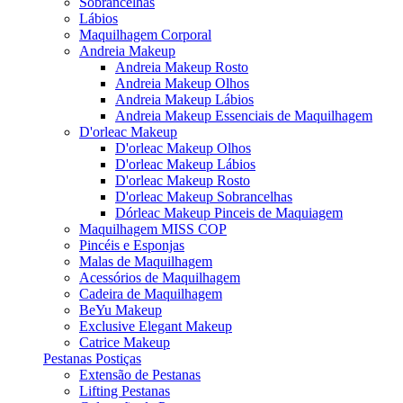
Sobrancelhas
Lábios
Maquilhagem Corporal
Andreia Makeup
Andreia Makeup Rosto
Andreia Makeup Olhos
Andreia Makeup Lábios
Andreia Makeup Essenciais de Maquilhagem
D'orleac Makeup
D'orleac Makeup Olhos
D'orleac Makeup Lábios
D'orleac Makeup Rosto
D'orleac Makeup Sobrancelhas
Dórleac Makeup Pinceis de Maquiagem
Maquilhagem MISS COP
Pincéis e Esponjas
Malas de Maquilhagem
Acessórios de Maquilhagem
Cadeira de Maquilhagem
BeYu Makeup
Exclusive Elegant Makeup
Catrice Makeup
Pestanas Postiças
Extensão de Pestanas
Lifting Pestanas