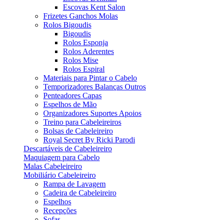
Escovas Kent Salon
Frizetes Ganchos Molas
Rolos Bigoudis
Bigoudis
Rolos Esponja
Rolos Aderentes
Rolos Mise
Rolos Espiral
Materiais para Pintar o Cabelo
Temporizadores Balanças Outros
Penteadores Capas
Espelhos de Mão
Organizadores Suportes Apoios
Treino para Cabeleireiros
Bolsas de Cabeleireiro
Royal Secret By Ricki Parodi
Descartáveis de Cabeleireiro
Maquiagem para Cabelo
Malas Cabeleireiro
Mobiliário Cabeleireiro
Rampa de Lavagem
Cadeira de Cabeleireiro
Espelhos
Recepções
Sofas