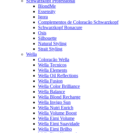
Schwarzkopf Professional
BlondMe
Essensity
Igora
Complementos de Coloração Schwarzkopf
Schwarzkopf Bonacure
Osis
Silhouette
Natural Styling
Strait Styling
Wella
Coloração Wella
Wella Tecnicos
Wella Elements
Wella Oil Reflections
Wella Fusion
Wella Color Brilliance
Wella Balance
Wella Blond Recharge
Wella Invigo Sun
Wella Nutri Enrich
Wella Volume Boost
Wella Eimi Volume
Wella Eimi Suavidade
Wella Eimi Brilho