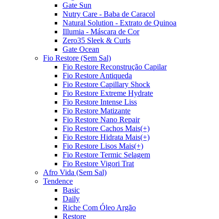
Gate Sun
Nutry Care - Baba de Caracol
Natural Solution - Extrato de Quinoa
Illumia - Máscara de Cor
Zero35 Sleek & Curls
Gate Ocean
Fio Restore (Sem Sal)
Fio Restore Reconstrução Capilar
Fio Restore Antiqueda
Fio Restore Capillary Shock
Fio Restore Extreme Hydrate
Fio Restore Intense Liss
Fio Restore Matizante
Fio Restore Nano Repair
Fio Restore Cachos Mais(+)
Fio Restore Hidrata Mais(+)
Fio Restore Lisos Mais(+)
Fio Restore Termic Selagem
Fio Restore Vigori Trat
Afro Vida (Sem Sal)
Tendence
Basic
Daily
Riche Com Óleo Argão
Restore