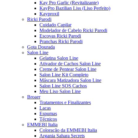
Kay Pro Garlic (Revitalizante)
KayPro Bazilian Liss (Liso Perfeito)
Kayproxil
Ricki Parodi
Cuidado Capilar
Modelador de Cabelo Ricki Parodi
Escovas Ricki Parodi
Pranchas Ricki Parodi
Gota Dourada
Salon Line
Gelatina Salon Line
Ativador de Cachos Salon Line
Creme de Pentear Salon Line
Salon Line Kit Completo
Máscara Matizadora Salon Line
Salon Line SOS Cachos
Meu Liso Salon Line
Broaer
Tratamentos e Finalizantes
Lacas
Espumas
Técnicos
EMMEBI Italia
Coloração da EMMEBI Italia
Argania Sahara Secrets