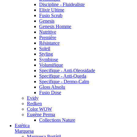
Discipline - Fluidealiste
Elixir Ultime
Fusio Scrub
Genesis
Genesis Homme
Nutritive
Première
Résistance
Soleil
Styling
Symbiose
Volumifique
Specifique - Anti-Oleosidade
Specifique - Anti-Queda
Specifique - Dermo-Calm
Gloss Absolu
Fusio Dose
Evidy
Redken
Color WOW
Eugène Perma
Collections Nature
Estética
Marquesa
Marquesa Portátil