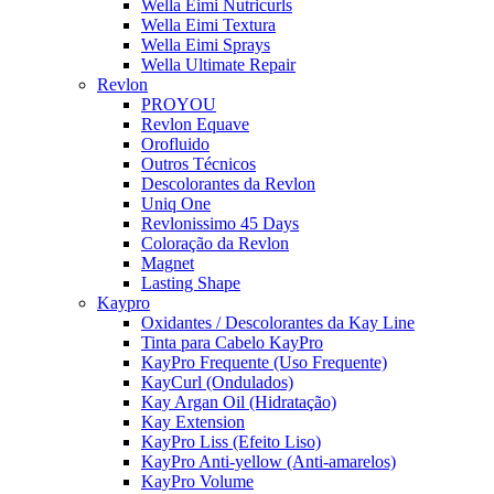
Wella Eimi Nutricurls
Wella Eimi Textura
Wella Eimi Sprays
Wella Ultimate Repair
Revlon
PROYOU
Revlon Equave
Orofluido
Outros Técnicos
Descolorantes da Revlon
Uniq One
Revlonissimo 45 Days
Coloração da Revlon
Magnet
Lasting Shape
Kaypro
Oxidantes / Descolorantes da Kay Line
Tinta para Cabelo KayPro
KayPro Frequente (Uso Frequente)
KayCurl (Ondulados)
Kay Argan Oil (Hidratação)
Kay Extension
KayPro Liss (Efeito Liso)
KayPro Anti-yellow (Anti-amarelos)
KayPro Volume