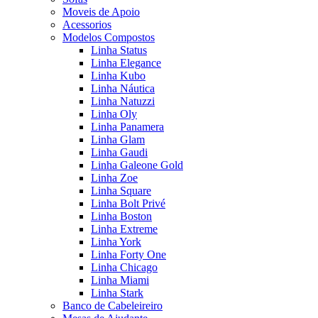
Moveis de Apoio
Acessorios
Modelos Compostos
Linha Status
Linha Elegance
Linha Kubo
Linha Náutica
Linha Natuzzi
Linha Oly
Linha Panamera
Linha Glam
Linha Gaudi
Linha Galeone Gold
Linha Zoe
Linha Square
Linha Bolt Privé
Linha Boston
Linha Extreme
Linha York
Linha Forty One
Linha Chicago
Linha Miami
Linha Stark
Banco de Cabeleireiro