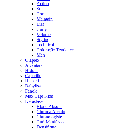
Action
Sun
Cor
Maintain
Liss
Curly
Volume
Styling
Technical
Coloração Tendence
Men
Olaplex
Alcântara
Hidran
Capicilin
Haskell
Babyliss
Fanola
Max Capi Kids
Kérastase
Blond Absolu
Chroma Absolu
Chronologiste
Curl Manifesto
Densifique