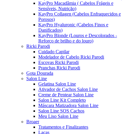
KayPro Macadâmia ( Cabelos Frágeis e
Sensíveis, Nutrição)
KayPro Collagen (Cabelos Enfraquecidos e
Porosos)
KayPro Hyaluronic (Cabelos Finos e
Danificados)
KayPro Blonde (Louros e Descolorados -
Reforço de brilho e do louro)
Ricki Parodi
Cuidado Capilar
Modelador de Cabelo Ricki Parodi
Escovas Ricki Parodi
Pranchas Ricki Parodi
Gota Dourada
Salon Line
Gelatina Salon Line
Ativador de Cachos Salon Line
Creme de Pentear Salon Line
Salon Line Kit Completo
Máscara Matizadora Salon Line
Salon Line SOS Cachos
Meu Liso Salon Line
Broaer
Tratamentos e Finalizantes
Lacas