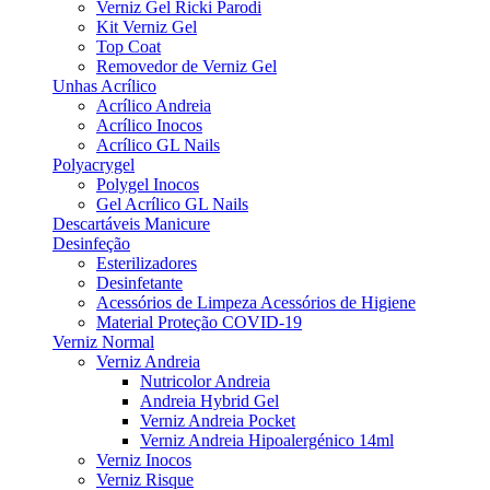
Verniz Gel Ricki Parodi
Kit Verniz Gel
Top Coat
Removedor de Verniz Gel
Unhas Acrílico
Acrílico Andreia
Acrílico Inocos
Acrílico GL Nails
Polyacrygel
Polygel Inocos
Gel Acrílico GL Nails
Descartáveis Manicure
Desinfeção
Esterilizadores
Desinfetante
Acessórios de Limpeza Acessórios de Higiene
Material Proteção COVID-19
Verniz Normal
Verniz Andreia
Nutricolor Andreia
Andreia Hybrid Gel
Verniz Andreia Pocket
Verniz Andreia Hipoalergénico 14ml
Verniz Inocos
Verniz Risque