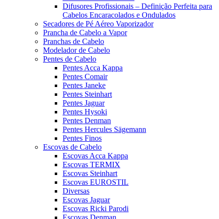
Difusores Profissionais – Definição Perfeita para
Cabelos Encaracolados e Ondulados
Secadores de Pé Aéreo Vaporizador
Prancha de Cabelo a Vapor
Pranchas de Cabelo
Modelador de Cabelo
Pentes de Cabelo
Pentes Acca Kappa
Pentes Comair
Pentes Janeke
Pentes Steinhart
Pentes Jaguar
Pentes Hysoki
Pentes Denman
Pentes Hercules Sägemann
Pentes Finos
Escovas de Cabelo
Escovas Acca Kappa
Escovas TERMIX
Escovas Steinhart
Escovas EUROSTIL
Diversas
Escovas Jaguar
Escovas Ricki Parodi
Escovas Denman