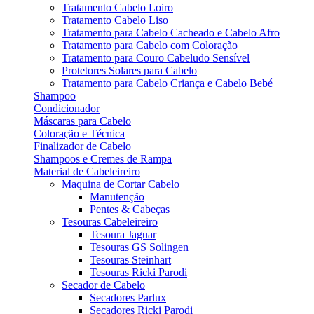
Tratamento Cabelo Loiro
Tratamento Cabelo Liso
Tratamento para Cabelo Cacheado e Cabelo Afro
Tratamento para Cabelo com Coloração
Tratamento para Couro Cabeludo Sensível
Protetores Solares para Cabelo
Tratamento para Cabelo Criança e Cabelo Bebé
Shampoo
Condicionador
Máscaras para Cabelo
Coloração e Técnica
Finalizador de Cabelo
Shampoos e Cremes de Rampa
Material de Cabeleireiro
Maquina de Cortar Cabelo
Manutenção
Pentes & Cabeças
Tesouras Cabeleireiro
Tesoura Jaguar
Tesouras GS Solingen
Tesouras Steinhart
Tesouras Ricki Parodi
Secador de Cabelo
Secadores Parlux
Secadores Ricki Parodi