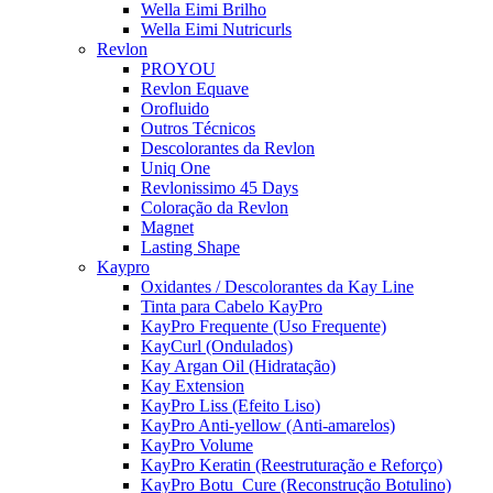
Wella Eimi Brilho
Wella Eimi Nutricurls
Revlon
PROYOU
Revlon Equave
Orofluido
Outros Técnicos
Descolorantes da Revlon
Uniq One
Revlonissimo 45 Days
Coloração da Revlon
Magnet
Lasting Shape
Kaypro
Oxidantes / Descolorantes da Kay Line
Tinta para Cabelo KayPro
KayPro Frequente (Uso Frequente)
KayCurl (Ondulados)
Kay Argan Oil (Hidratação)
Kay Extension
KayPro Liss (Efeito Liso)
KayPro Anti-yellow (Anti-amarelos)
KayPro Volume
KayPro Keratin (Reestruturação e Reforço)
KayPro Botu_Cure (Reconstrução Botulino)