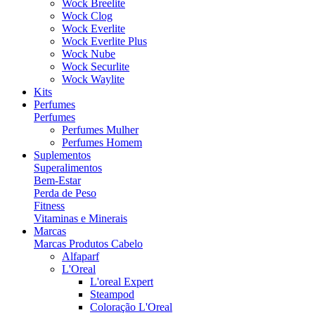
Wock Breelite
Wock Clog
Wock Everlite
Wock Everlite Plus
Wock Nube
Wock Securlite
Wock Waylite
Kits
Perfumes
Perfumes
Perfumes Mulher
Perfumes Homem
Suplementos
Superalimentos
Bem-Estar
Perda de Peso
Fitness
Vitaminas e Minerais
Marcas
Marcas Produtos Cabelo
Alfaparf
L'Oreal
L'oreal Expert
Steampod
Coloração L'Oreal