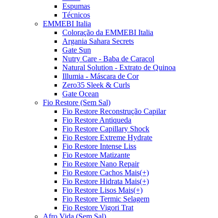
Espumas
Técnicos
EMMEBI Italia
Coloração da EMMEBI Italia
Argania Sahara Secrets
Gate Sun
Nutry Care - Baba de Caracol
Natural Solution - Extrato de Quinoa
Illumia - Máscara de Cor
Zero35 Sleek & Curls
Gate Ocean
Fio Restore (Sem Sal)
Fio Restore Reconstrução Capilar
Fio Restore Antiqueda
Fio Restore Capillary Shock
Fio Restore Extreme Hydrate
Fio Restore Intense Liss
Fio Restore Matizante
Fio Restore Nano Repair
Fio Restore Cachos Mais(+)
Fio Restore Hidrata Mais(+)
Fio Restore Lisos Mais(+)
Fio Restore Termic Selagem
Fio Restore Vigori Trat
Afro Vida (Sem Sal)