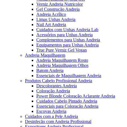
Verniz Andreia Nutricolor
Gel Construção Andreia
Andreia Acrílico
Limas Unhas Andreia
Nail Art Andreia
Cuidados com Unhas Andreia Lab
Acessórios para Unhas Andreia
Complementos para Unhas Andreia
Equipamentos para Unhas Andreia
True Pure Verniz Gel Vegan
Andreia Maquilhagem
Andreia Maquilhagem Rosto
Andreia Maquilhagem Olhos
Batom Andreia
Essenciais de Maquilhagem Andreia
Produtos Cabelo Profissional Andreia
Descolorantes Andreia
Coloração Andreia
Power Blonde Coloração Aclarante Andreia
Cuidados Cabelo Pintado Andreia
Essenciais para Coloração Andreia
Escovas Andreia
Cuidados com a Pele Andreia
Desinfeção com Andreia Profissional
Expositores Andreia Profissional