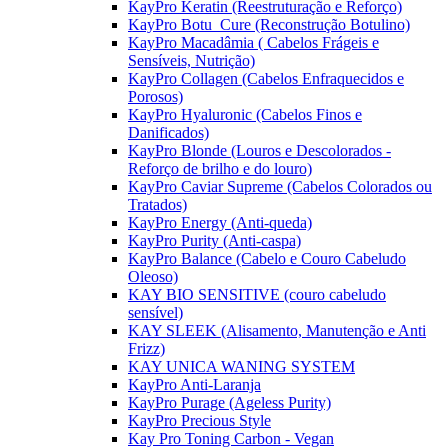
KayPro Keratin (Reestruturação e Reforço)
KayPro Botu_Cure (Reconstrução Botulino)
KayPro Macadâmia ( Cabelos Frágeis e
Sensíveis, Nutrição)
KayPro Collagen (Cabelos Enfraquecidos e
Porosos)
KayPro Hyaluronic (Cabelos Finos e
Danificados)
KayPro Blonde (Louros e Descolorados -
Reforço de brilho e do louro)
KayPro Caviar Supreme (Cabelos Colorados ou
Tratados)
KayPro Energy (Anti-queda)
KayPro Purity (Anti-caspa)
KayPro Balance (Cabelo e Couro Cabeludo
Oleoso)
KAY BIO SENSITIVE (couro cabeludo
sensível)
KAY SLEEK (Alisamento, Manutenção e Anti
Frizz)
KAY UNICA WANING SYSTEM
KayPro Anti-Laranja
KayPro Purage (Ageless Purity)
KayPro Precious Style
Kay Pro Toning Carbon - Vegan