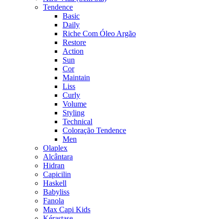
Tendence
Basic
Daily
Riche Com Óleo Argão
Restore
Action
Sun
Cor
Maintain
Liss
Curly
Volume
Styling
Technical
Coloração Tendence
Men
Olaplex
Alcântara
Hidran
Capicilin
Haskell
Babyliss
Fanola
Max Capi Kids
Kérastase