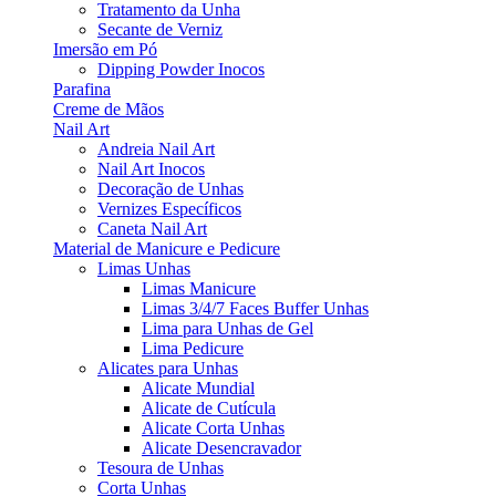
Tratamento da Unha
Secante de Verniz
Imersão em Pó
Dipping Powder Inocos
Parafina
Creme de Mãos
Nail Art
Andreia Nail Art
Nail Art Inocos
Decoração de Unhas
Vernizes Específicos
Caneta Nail Art
Material de Manicure e Pedicure
Limas Unhas
Limas Manicure
Limas 3/4/7 Faces Buffer Unhas
Lima para Unhas de Gel
Lima Pedicure
Alicates para Unhas
Alicate Mundial
Alicate de Cutícula
Alicate Corta Unhas
Alicate Desencravador
Tesoura de Unhas
Corta Unhas