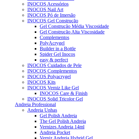
INOCOS Acessórios
INOCOS Nail Art
INOCOS Pó de Imersão
INOCOS Gel Construção
Gel Construção Média Viscosidade
Gel Construção Alta Viscosidade
Complementos
PolyAcrygel
Builder in a Bottle
Spider Gel Inocos
easy & perfect
INOCOS Cuidados de Pele
INOCOS Complementos
INOCOS Polyacrygel
INOCOS Kits
INOCOS Verniz Like Gel
INOCOS Care & Finish
INOCOS Solid Tricolor Gel
Andreia Professional
Andreia Unhas
Gel Polish Andreia
The Gel Polish Andreia
Vernizes Andreia 14ml
Andreia Pocket
Verniz Andreia Hybrid Gel