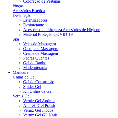
Coloração de Pestanas
Pinças
Acessórios Estética
Desinfeção
Esterilizadores
Desinfetante
Acessórios de Limpeza Acessórios de Higiene
Material Proteção COVID-19
Spa
Velas de Massagem
Óleo para Massagem
Creme de Massagem
Pedras Quentes
Gel de Banho
Maderoterapia
Manicure
Unhas de Gel
Gel de Construção
Spider Gel
Kit Unhas de Gel
Verniz Gel
Verniz Gel Andreia
Andreia Gel Polish
Verniz Gel Inocos
Verniz Gel GL Nails