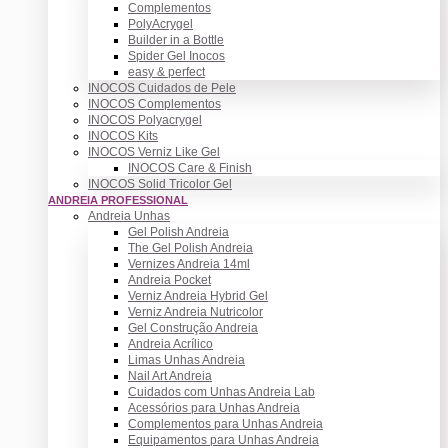
Complementos
PolyAcrygel
Builder in a Bottle
Spider Gel Inocos
easy & perfect
INOCOS Cuidados de Pele
INOCOS Complementos
INOCOS Polyacrygel
INOCOS Kits
INOCOS Verniz Like Gel
INOCOS Care & Finish
INOCOS Solid Tricolor Gel
ANDREIA PROFESSIONAL
Andreia Unhas
Gel Polish Andreia
The Gel Polish Andreia
Vernizes Andreia 14ml
Andreia Pocket
Verniz Andreia Hybrid Gel
Verniz Andreia Nutricolor
Gel Construção Andreia
Andreia Acrílico
Limas Unhas Andreia
Nail Art Andreia
Cuidados com Unhas Andreia Lab
Acessórios para Unhas Andreia
Complementos para Unhas Andreia
Equipamentos para Unhas Andreia