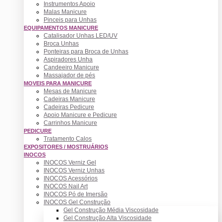
Instrumentos Apoio
Malas Manicure
Pinceis para Unhas
EQUIPAMENTOS MANICURE
Catalisador Unhas LED/UV
Broca Unhas
Ponteiras para Broca de Unhas
Aspiradores Unha
Candeeiro Manicure
Massajador de pés
MOVEIS PARA MANICURE
Mesas de Manicure
Cadeiras Manicure
Cadeiras Pedicure
Apoio Manicure e Pedicure
Carrinhos Manicure
PEDICURE
Tratamento Calos
EXPOSITORES / MOSTRUÁRIOS
INOCOS
INOCOS Verniz Gel
INOCOS Verniz Unhas
INOCOS Acessórios
INOCOS Nail Art
INOCOS Pó de Imersão
INOCOS Gel Construção
Gel Construção Média Viscosidade
Gel Construção Alta Viscosidade