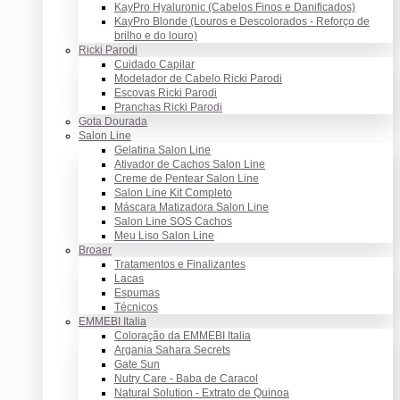
KayPro Hyaluronic (Cabelos Finos e Danificados)
KayPro Blonde (Louros e Descolorados - Reforço de
brilho e do louro)
Ricki Parodi
Cuidado Capilar
Modelador de Cabelo Ricki Parodi
Escovas Ricki Parodi
Pranchas Ricki Parodi
Gota Dourada
Salon Line
Gelatina Salon Line
Ativador de Cachos Salon Line
Creme de Pentear Salon Line
Salon Line Kit Completo
Máscara Matizadora Salon Line
Salon Line SOS Cachos
Meu Liso Salon Line
Broaer
Tratamentos e Finalizantes
Lacas
Espumas
Técnicos
EMMEBI Italia
Coloração da EMMEBI Italia
Argania Sahara Secrets
Gate Sun
Nutry Care - Baba de Caracol
Natural Solution - Extrato de Quinoa