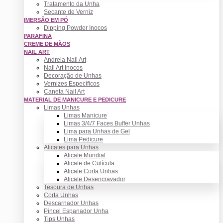
Tratamento da Unha
Secante de Verniz
IMERSÃO EM PÓ
Dipping Powder Inocos
PARAFINA
CREME DE MÃOS
NAIL ART
Andreia Nail Art
Nail Art Inocos
Decoração de Unhas
Vernizes Específicos
Caneta Nail Art
MATERIAL DE MANICURE E PEDICURE
Limas Unhas
Limas Manicure
Limas 3/4/7 Faces Buffer Unhas
Lima para Unhas de Gel
Lima Pedicure
Alicates para Unhas
Alicate Mundial
Alicate de Cutícula
Alicate Corta Unhas
Alicate Desencravador
Tesoura de Unhas
Corta Unhas
Descarnador Unhas
Pincel Espanador Unha
Tips Unhas