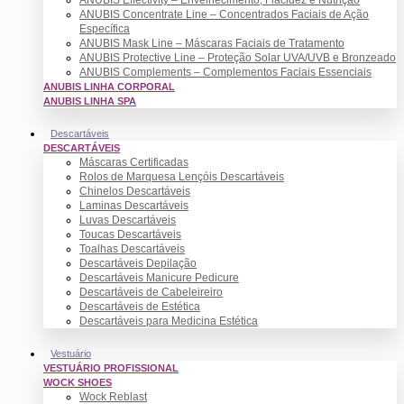
ANUBIS Concentrate Line – Concentrados Faciais de Ação
Específica
ANUBIS Mask Line – Máscaras Faciais de Tratamento
ANUBIS Protective Line – Proteção Solar UVA/UVB e Bronzeado
ANUBIS Complements – Complementos Faciais Essenciais
ANUBIS LINHA CORPORAL
ANUBIS LINHA SPA
Descartáveis
DESCARTÁVEIS
Máscaras Certificadas
Rolos de Marquesa Lençóis Descartáveis
Chinelos Descartáveis
Laminas Descartáveis
Luvas Descartáveis
Toucas Descartáveis
Toalhas Descartáveis
Descartáveis Depilação
Descartáveis Manicure Pedicure
Descartáveis de Cabeleireiro
Descartáveis de Estética
Descartáveis para Medicina Estética
Vestuário
VESTUÁRIO PROFISSIONAL
WOCK SHOES
Wock Reblast