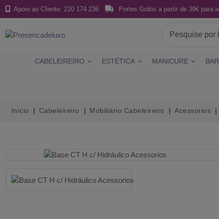
Apoio ao Cliente: 220 174 236
Portes Grátis a partir de 39€ para a
CABELEIREIRO
ESTÉTICA
MANICURE
BAR
Início
Cabeleireiro
Mobiliário Cabeleireiro
Acessorios