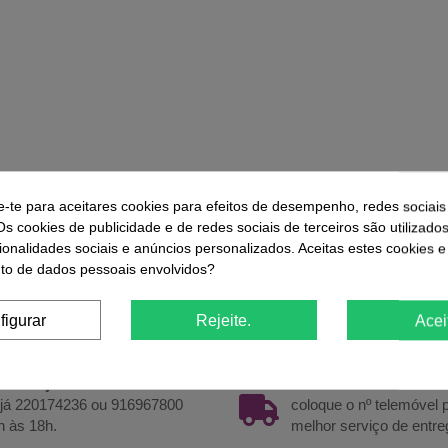
e-te para aceitares cookies para efeitos de desempenho, redes sociais
Os cookies de publicidade e de redes sociais de terceiros são utilizado
r
Comprar
ionalidades sociais e anúncios personalizados. Aceitas estes cookies e
o de dados pessoais envolvidos?
figurar
Rejeite.
Acei
sa de ajuda?
Envios em 24/48h
 já 220174236 ou 916967800
coloque o nº telemóvel
h às 18h.
melhor serviço de entre