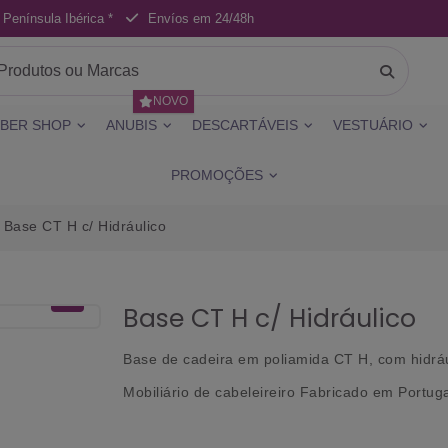
 Península Ibérica *
Envíos em 24/48h
NOVO
BER SHOP
ANUBIS
DESCARTÁVEIS
VESTUÁRIO
PROMOÇÕES
Base CT H c/ Hidráulico
Base CT H c/ Hidráulico
Base de cadeira
em poliamida CT H, com hidráu
Mobiliário de cabeleireiro Fabricado em Portug