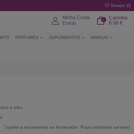
Desejos (
0
)
Minha Conta
Carrinho
0
0.00 €
Entrar
KITS
PERFUMES
SUPLEMENTOS
MARCAS
lico a óleo.
al
*sujeito a encomenda ao fornecedor. Prazo estimado variável.