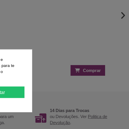
 e
s para te
Comprar
Comprar
 o
tar
14 Dias para Trocas
 para um
ou Devoluções. Ver
Politica de
ga.
Devolução
.