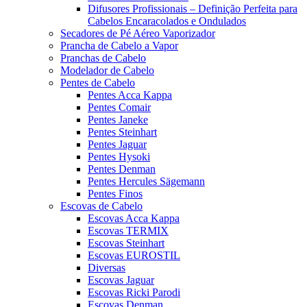
Difusores Profissionais – Definição Perfeita para
Cabelos Encaracolados e Ondulados
Secadores de Pé Aéreo Vaporizador
Prancha de Cabelo a Vapor
Pranchas de Cabelo
Modelador de Cabelo
Pentes de Cabelo
Pentes Acca Kappa
Pentes Comair
Pentes Janeke
Pentes Steinhart
Pentes Jaguar
Pentes Hysoki
Pentes Denman
Pentes Hercules Sägemann
Pentes Finos
Escovas de Cabelo
Escovas Acca Kappa
Escovas TERMIX
Escovas Steinhart
Escovas EUROSTIL
Diversas
Escovas Jaguar
Escovas Ricki Parodi
Escovas Denman