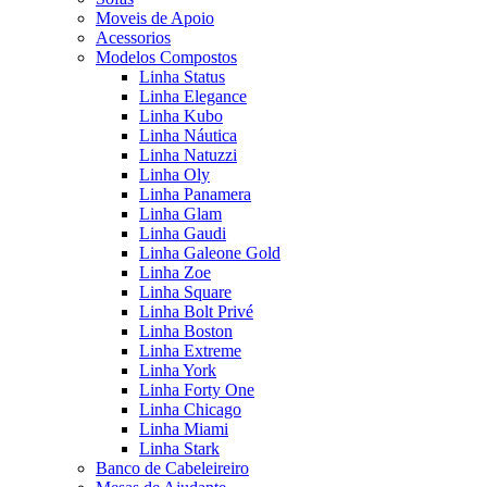
Moveis de Apoio
Acessorios
Modelos Compostos
Linha Status
Linha Elegance
Linha Kubo
Linha Náutica
Linha Natuzzi
Linha Oly
Linha Panamera
Linha Glam
Linha Gaudi
Linha Galeone Gold
Linha Zoe
Linha Square
Linha Bolt Privé
Linha Boston
Linha Extreme
Linha York
Linha Forty One
Linha Chicago
Linha Miami
Linha Stark
Banco de Cabeleireiro