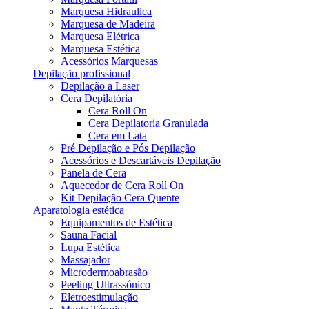
Marquesa Hidraulica
Marquesa de Madeira
Marquesa Elétrica
Marquesa Estética
Acessórios Marquesas
Depilação profissional
Depilação a Laser
Cera Depilatória
Cera Roll On
Cera Depilatoria Granulada
Cera em Lata
Pré Depilação e Pós Depilação
Acessórios e Descartáveis Depilação
Panela de Cera
Aquecedor de Cera Roll On
Kit Depilação Cera Quente
Aparatologia estética
Equipamentos de Estética
Sauna Facial
Lupa Estética
Massajador
Microdermoabrasão
Peeling Ultrassónico
Eletroestimulação