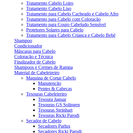
Tratamento Cabelo Loiro
Tratamento Cabelo Liso
Tratamento para Cabelo Cacheado e Cabelo Afro
Tratamento para Cabelo com Coloração
Tratamento para Couro Cabeludo Sensível
Protetores Solares para Cabelo
Tratamento para Cabelo Criança e Cabelo Bebé
Shampoo
Condicionador
Máscaras para Cabelo
Coloração e Técnica
Finalizador de Cabelo
Shampoos e Cremes de Rampa
Material de Cabeleireiro
Maquina de Cortar Cabelo
Manutenção
Pentes & Cabeças
Tesouras Cabeleireiro
Tesoura Jaguar
Tesouras GS Solingen
Tesouras Steinhart
Tesouras Ricki Parodi
Secador de Cabelo
Secadores Parlux
Secadores Ricki Parodi