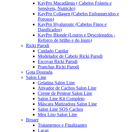
KayPro Macadâmia ( Cabelos Frágeis e
Sensíveis, Nutrição)
KayPro Collagen (Cabelos Enfraquecidos e
Porosos)
KayPro Hyaluronic (Cabelos Finos e
Danificados)
KayPro Blonde (Louros e Descolorados -
Reforço de brilho e do louro)
Ricki Parodi
Cuidado Capilar
Modelador de Cabelo Ricki Parodi
Escovas Ricki Parodi
Pranchas Ricki Parodi
Gota Dourada
Salon Line
Gelatina Salon Line
Ativador de Cachos Salon Line
Creme de Pentear Salon Line
Salon Line Kit Completo
Máscara Matizadora Salon Line
Salon Line SOS Cachos
Meu Liso Salon Line
Broaer
Tratamentos e Finalizantes
Lacas