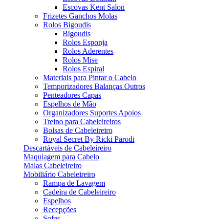
Escovas Kent Salon
Frizetes Ganchos Molas
Rolos Bigoudis
Bigoudis
Rolos Esponja
Rolos Aderentes
Rolos Mise
Rolos Espiral
Materiais para Pintar o Cabelo
Temporizadores Balanças Outros
Penteadores Capas
Espelhos de Mão
Organizadores Suportes Apoios
Treino para Cabeleireiros
Bolsas de Cabeleireiro
Royal Secret By Ricki Parodi
Descartáveis de Cabeleireiro
Maquiagem para Cabelo
Malas Cabeleireiro
Mobiliário Cabeleireiro
Rampa de Lavagem
Cadeira de Cabeleireiro
Espelhos
Recepções
Sofas