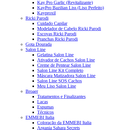
Kay Pro Garlic (Revitalizante)
KayPro Bazilian Liss (Liso Perfeito)
Kayproxil
Ricki Parodi
Cuidado Capilar
Modelador de Cabelo Ricki Parodi
Escovas Ricki Parodi
Pranchas Ricki Parodi
Gota Dourada
Salon Line
Gelatina Salon Line
Ativador de Cachos Salon Line
Creme de Pentear Salon Line
Salon Line Kit Completo
Máscara Matizadora Salon Line
Salon Line SOS Cachos
Meu Liso Salon Line
Broaer
Tratamentos e Finalizantes
Lacas
Espumas
Técnicos
EMMEBI Italia
Coloração da EMMEBI Italia
Argania Sahara Secrets