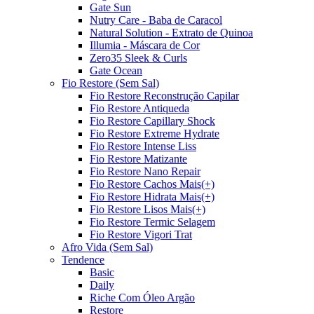
Gate Sun
Nutry Care - Baba de Caracol
Natural Solution - Extrato de Quinoa
Illumia - Máscara de Cor
Zero35 Sleek & Curls
Gate Ocean
Fio Restore (Sem Sal)
Fio Restore Reconstrução Capilar
Fio Restore Antiqueda
Fio Restore Capillary Shock
Fio Restore Extreme Hydrate
Fio Restore Intense Liss
Fio Restore Matizante
Fio Restore Nano Repair
Fio Restore Cachos Mais(+)
Fio Restore Hidrata Mais(+)
Fio Restore Lisos Mais(+)
Fio Restore Termic Selagem
Fio Restore Vigori Trat
Afro Vida (Sem Sal)
Tendence
Basic
Daily
Riche Com Óleo Argão
Restore