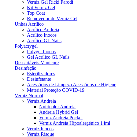
Verniz Gel Ricki Parodi
Kit Verniz Gel
Top Coat
Removedor de Verniz Gel
Unhas Acrílico
Acrílico Andreia
Acrílico Inocos
Acrílico GL Nails
Polyacrygel
Polygel Inocos
Gel Acrílico GL Nails
Descartáveis Manicure
Desinfeção
Esterilizadores
Desinfetante
Acessórios de Limpeza Acessórios de Higiene
Material Proteção COVID-19
Verniz Normal
Verniz Andreia
Nutricolor Andreia
Andreia Hybrid Gel
Verniz Andreia Pocket
Verniz Andreia Hipoalergénico 14ml
Verniz Inocos
Verniz Risque