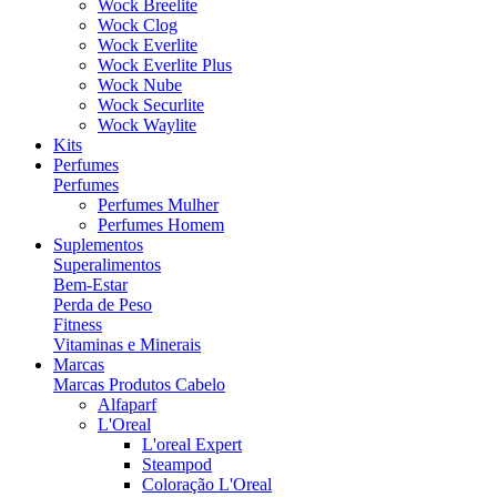
Wock Breelite
Wock Clog
Wock Everlite
Wock Everlite Plus
Wock Nube
Wock Securlite
Wock Waylite
Kits
Perfumes
Perfumes
Perfumes Mulher
Perfumes Homem
Suplementos
Superalimentos
Bem-Estar
Perda de Peso
Fitness
Vitaminas e Minerais
Marcas
Marcas Produtos Cabelo
Alfaparf
L'Oreal
L'oreal Expert
Steampod
Coloração L'Oreal