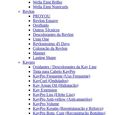
Wella Eimi Brilho
Wella Eimi Nutricurls
Revlon
PROYOU
Revlon Equave
Orofluido
Outros Técnicos
Descolorantes da Revlon
Uniq One
Revlonissimo 45 Days
Coloração da Revlon
Magnet
Lasting Shape
Kaypro
Oxidantes / Descolorantes da Kay Line
Tinta para Cabelo KayPro
KayPro Frequente (Uso Frequente)
KayCurl (Ondulados)
Kay Argan Oil (Hidratação)
Kay Extension
KayPro Liss (Efeito Liso)
KayPro Anti-yellow (Anti-amarelos)
KayPro Volume
KayPro Keratin (Reestruturação e Reforço)
KayPro Botu_Cure (Reconstrução Botulino)