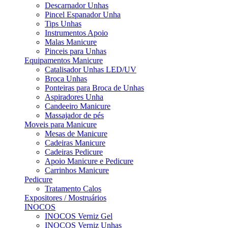
Descarnador Unhas
Pincel Espanador Unha
Tips Unhas
Instrumentos Apoio
Malas Manicure
Pinceis para Unhas
Equipamentos Manicure
Catalisador Unhas LED/UV
Broca Unhas
Ponteiras para Broca de Unhas
Aspiradores Unha
Candeeiro Manicure
Massajador de pés
Moveis para Manicure
Mesas de Manicure
Cadeiras Manicure
Cadeiras Pedicure
Apoio Manicure e Pedicure
Carrinhos Manicure
Pedicure
Tratamento Calos
Expositores / Mostruários
INOCOS
INOCOS Verniz Gel
INOCOS Verniz Unhas