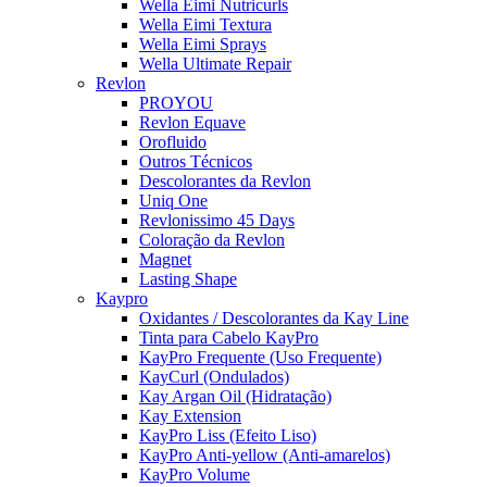
Wella Eimi Nutricurls
Wella Eimi Textura
Wella Eimi Sprays
Wella Ultimate Repair
Revlon
PROYOU
Revlon Equave
Orofluido
Outros Técnicos
Descolorantes da Revlon
Uniq One
Revlonissimo 45 Days
Coloração da Revlon
Magnet
Lasting Shape
Kaypro
Oxidantes / Descolorantes da Kay Line
Tinta para Cabelo KayPro
KayPro Frequente (Uso Frequente)
KayCurl (Ondulados)
Kay Argan Oil (Hidratação)
Kay Extension
KayPro Liss (Efeito Liso)
KayPro Anti-yellow (Anti-amarelos)
KayPro Volume