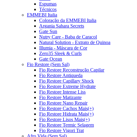
Espumas
Técnicos
EMMEBI Italia
Coloração da EMMEBI Italia
Argania Sahara Secrets
Gate Sun
Nutry Care - Baba de Caracol
Natural Solution - Extrato de Quinoa
Illumia - Máscara de Cor
Zero35 Sleek & Curls
Gate Ocean
Fio Restore (Sem Sal)
Fio Restore Reconstrução Capilar
Fio Restore Antiqueda
Fio Restore Capillary Shock
Fio Restore Extreme Hydrate
Fio Restore Intense Liss
Fio Restore Matizante
Fio Restore Nano Repair
Fio Restore Cachos Mais(+)
Fio Restore Hidrata Mais(+)
Fio Restore Lisos Mais(+)
Fio Restore Termic Selagem
Fio Restore Vigori Trat
Afro Vida (Sem Sal)