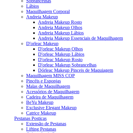
Sobrancelhas
Lábios
Maquilhagem Corporal
Andreia Makeup
Andreia Makeup Rosto
Andreia Makeup Olhos
Andreia Makeup Lábios
Andreia Makeup Essenciais de Maquilhagem
D'orleac Makeup
D'orleac Makeup Olhos
D'orleac Makeup Lábios
D'orleac Makeup Rosto
D'orleac Makeup Sobrancelhas
Dórleac Makeup Pinceis de Maquiagem
Maquilhagem MISS COP
Pincéis e Esponjas
Malas de Maquilhagem
Acessórios de Maquilhagem
Cadeira de Maquilhagem
BeYu Makeup
Exclusive Elegant Makeup
Catrice Makeup
Pestanas Postiças
Extensão de Pestanas
Lifting Pestanas