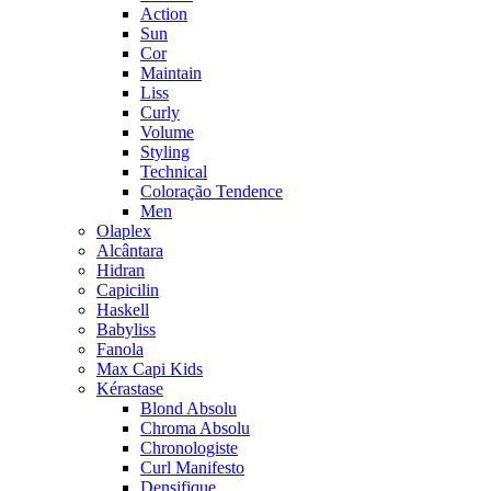
Action
Sun
Cor
Maintain
Liss
Curly
Volume
Styling
Technical
Coloração Tendence
Men
Olaplex
Alcântara
Hidran
Capicilin
Haskell
Babyliss
Fanola
Max Capi Kids
Kérastase
Blond Absolu
Chroma Absolu
Chronologiste
Curl Manifesto
Densifique