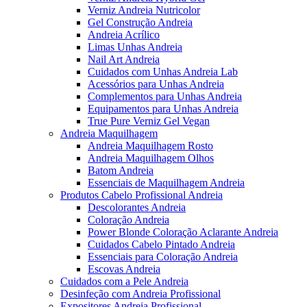
Verniz Andreia Nutricolor
Gel Construção Andreia
Andreia Acrílico
Limas Unhas Andreia
Nail Art Andreia
Cuidados com Unhas Andreia Lab
Acessórios para Unhas Andreia
Complementos para Unhas Andreia
Equipamentos para Unhas Andreia
True Pure Verniz Gel Vegan
Andreia Maquilhagem
Andreia Maquilhagem Rosto
Andreia Maquilhagem Olhos
Batom Andreia
Essenciais de Maquilhagem Andreia
Produtos Cabelo Profissional Andreia
Descolorantes Andreia
Coloração Andreia
Power Blonde Coloração Aclarante Andreia
Cuidados Cabelo Pintado Andreia
Essenciais para Coloração Andreia
Escovas Andreia
Cuidados com a Pele Andreia
Desinfeção com Andreia Profissional
Expositores Andreia Profissional