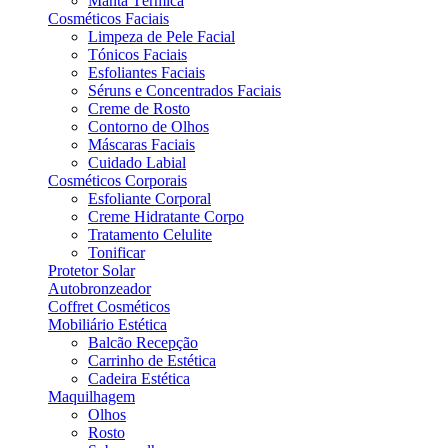
Manta Térmica
Cosméticos Faciais
Limpeza de Pele Facial
Tónicos Faciais
Esfoliantes Faciais
Séruns e Concentrados Faciais
Creme de Rosto
Contorno de Olhos
Máscaras Faciais
Cuidado Labial
Cosméticos Corporais
Esfoliante Corporal
Creme Hidratante Corpo
Tratamento Celulite
Tonificar
Protetor Solar
Autobronzeador
Coffret Cosméticos
Mobiliário Estética
Balcão Recepção
Carrinho de Estética
Cadeira Estética
Maquilhagem
Olhos
Rosto