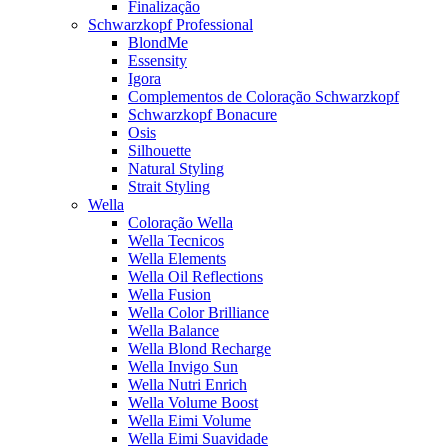
Finalização
Schwarzkopf Professional
BlondMe
Essensity
Igora
Complementos de Coloração Schwarzkopf
Schwarzkopf Bonacure
Osis
Silhouette
Natural Styling
Strait Styling
Wella
Coloração Wella
Wella Tecnicos
Wella Elements
Wella Oil Reflections
Wella Fusion
Wella Color Brilliance
Wella Balance
Wella Blond Recharge
Wella Invigo Sun
Wella Nutri Enrich
Wella Volume Boost
Wella Eimi Volume
Wella Eimi Suavidade