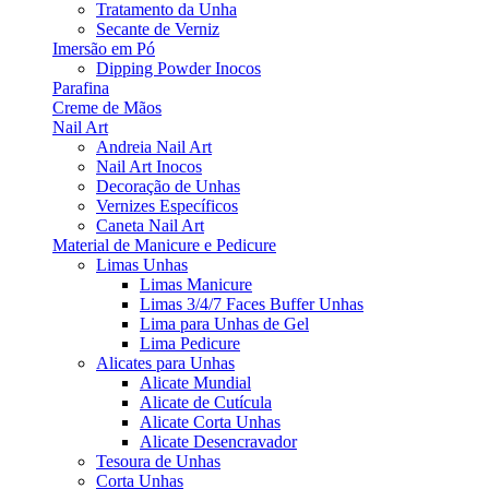
Tratamento da Unha
Secante de Verniz
Imersão em Pó
Dipping Powder Inocos
Parafina
Creme de Mãos
Nail Art
Andreia Nail Art
Nail Art Inocos
Decoração de Unhas
Vernizes Específicos
Caneta Nail Art
Material de Manicure e Pedicure
Limas Unhas
Limas Manicure
Limas 3/4/7 Faces Buffer Unhas
Lima para Unhas de Gel
Lima Pedicure
Alicates para Unhas
Alicate Mundial
Alicate de Cutícula
Alicate Corta Unhas
Alicate Desencravador
Tesoura de Unhas
Corta Unhas