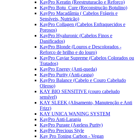
KayPro Keratin (Reestruturação e Reforço)
KayPro Botu_Cure (Reconstrução Botulino)
KayPro Macadâmia ( Cabelos Frágeis e
Sensíveis, Nutrição)
KayPro Collagen (Cabelos Enfraquecidos e
Porosos)
KayPro Hyaluronic (Cabelos Finos e
Danificados)
KayPro Blonde (Louros e Descolorados -
Reforço de brilho e do louro)
KayPro Caviar Supreme (Cabelos Colorados ou
Tratados)
KayPro Energy (Anti-queda)
KayPro Purity (Anti-caspa)
KayPro Balance (Cabelo e Couro Cabeludo
Oleoso)
KAY BIO SENSITIVE (couro cabeludo
sensível)
KAY SLEEK (Alisamento, Manutenção e Anti
Frizz)
KAY UNICA WANING SYSTEM
KayPro Anti-Laranja
KayPro Purage (Ageless Purity)
KayPro Precious Style
Kay Pro Toning Carbon - Vegan