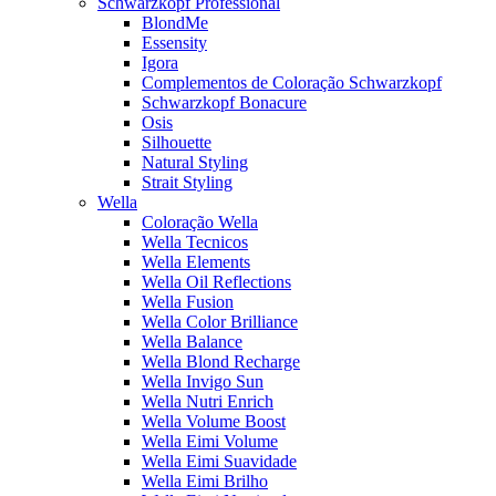
Schwarzkopf Professional
BlondMe
Essensity
Igora
Complementos de Coloração Schwarzkopf
Schwarzkopf Bonacure
Osis
Silhouette
Natural Styling
Strait Styling
Wella
Coloração Wella
Wella Tecnicos
Wella Elements
Wella Oil Reflections
Wella Fusion
Wella Color Brilliance
Wella Balance
Wella Blond Recharge
Wella Invigo Sun
Wella Nutri Enrich
Wella Volume Boost
Wella Eimi Volume
Wella Eimi Suavidade
Wella Eimi Brilho