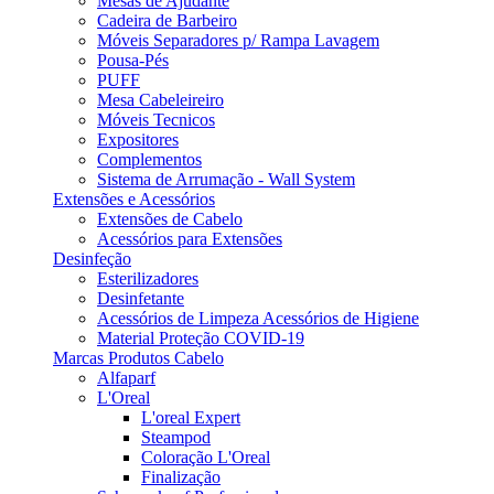
Mesas de Ajudante
Cadeira de Barbeiro
Móveis Separadores p/ Rampa Lavagem
Pousa-Pés
PUFF
Mesa Cabeleireiro
Móveis Tecnicos
Expositores
Complementos
Sistema de Arrumação - Wall System
Extensões e Acessórios
Extensões de Cabelo
Acessórios para Extensões
Desinfeção
Esterilizadores
Desinfetante
Acessórios de Limpeza Acessórios de Higiene
Material Proteção COVID-19
Marcas Produtos Cabelo
Alfaparf
L'Oreal
L'oreal Expert
Steampod
Coloração L'Oreal
Finalização