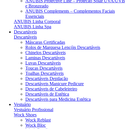
ANUBIS Protective Line – Proteção Solar UVA/UVB
e Bronzeado
ANUBIS Complements – Complementos Faciais
Essenciais
ANUBIS Linha Corporal
ANUBIS Linha Spa
Descartáveis
Descartáveis
Máscaras Certificadas
Rolos de Marquesa Lençóis Descartáveis
Chinelos Descartáveis
Laminas Descartáveis
Luvas Descartáveis
Toucas Descartáveis
Toalhas Descartáveis
Descartáveis Depilação
Descartáveis Manicure Pedicure
Descartáveis de Cabeleireiro
Descartáveis de Estética
Descartáveis para Medicina Estética
Vestuário
Vestuário Profissional
Wock Shoes
Wock Reblast
Wock Bloc