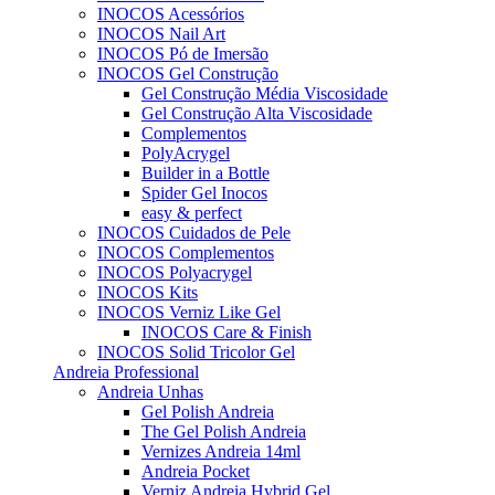
INOCOS Acessórios
INOCOS Nail Art
INOCOS Pó de Imersão
INOCOS Gel Construção
Gel Construção Média Viscosidade
Gel Construção Alta Viscosidade
Complementos
PolyAcrygel
Builder in a Bottle
Spider Gel Inocos
easy & perfect
INOCOS Cuidados de Pele
INOCOS Complementos
INOCOS Polyacrygel
INOCOS Kits
INOCOS Verniz Like Gel
INOCOS Care & Finish
INOCOS Solid Tricolor Gel
Andreia Professional
Andreia Unhas
Gel Polish Andreia
The Gel Polish Andreia
Vernizes Andreia 14ml
Andreia Pocket
Verniz Andreia Hybrid Gel