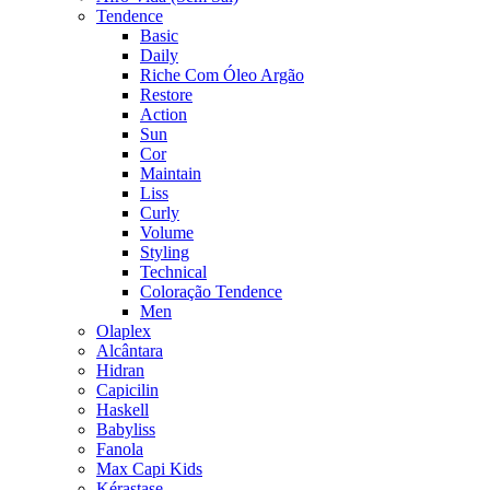
Tendence
Basic
Daily
Riche Com Óleo Argão
Restore
Action
Sun
Cor
Maintain
Liss
Curly
Volume
Styling
Technical
Coloração Tendence
Men
Olaplex
Alcântara
Hidran
Capicilin
Haskell
Babyliss
Fanola
Max Capi Kids
Kérastase