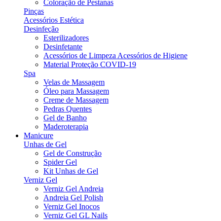
Coloração de Pestanas
Pinças
Acessórios Estética
Desinfeção
Esterilizadores
Desinfetante
Acessórios de Limpeza Acessórios de Higiene
Material Proteção COVID-19
Spa
Velas de Massagem
Óleo para Massagem
Creme de Massagem
Pedras Quentes
Gel de Banho
Maderoterapia
Manicure
Unhas de Gel
Gel de Construção
Spider Gel
Kit Unhas de Gel
Verniz Gel
Verniz Gel Andreia
Andreia Gel Polish
Verniz Gel Inocos
Verniz Gel GL Nails