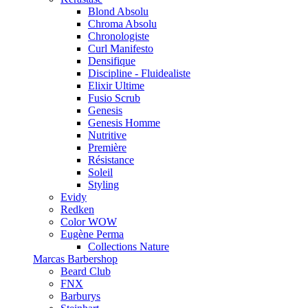
Blond Absolu
Chroma Absolu
Chronologiste
Curl Manifesto
Densifique
Discipline - Fluidealiste
Elixir Ultime
Fusio Scrub
Genesis
Genesis Homme
Nutritive
Première
Résistance
Soleil
Styling
Evidy
Redken
Color WOW
Eugène Perma
Collections Nature
Marcas Barbershop
Beard Club
FNX
Barburys