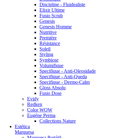
Discipline - Fluidealiste
Elixir Ultime
Fusio Scrub
Genesis
Genesis Homme
Nutritive
Première
Résistance
Soleil
Styling
Symbiose
Volumifique
Specifique - Anti-Oleosidade
Specifique - Anti-Queda
Specifique - Dermo-Calm
Gloss Absolu
Fusio Dose
Evidy
Redken
Color WOW
Eugène Perma
Collections Nature
Estética
Marquesa
Marquesa Portátil