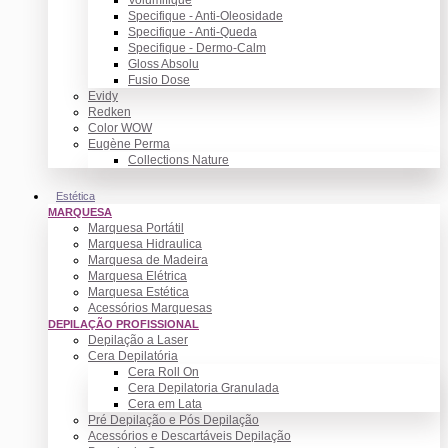
Specifique - Anti-Oleosidade
Specifique - Anti-Queda
Specifique - Dermo-Calm
Gloss Absolu
Fusio Dose
Evidy
Redken
Color WOW
Eugène Perma
Collections Nature
Estética
MARQUESA
Marquesa Portátil
Marquesa Hidraulica
Marquesa de Madeira
Marquesa Elétrica
Marquesa Estética
Acessórios Marquesas
DEPILAÇÃO PROFISSIONAL
Depilação a Laser
Cera Depilatória
Cera Roll On
Cera Depilatoria Granulada
Cera em Lata
Pré Depilação e Pós Depilação
Acessórios e Descartáveis Depilação