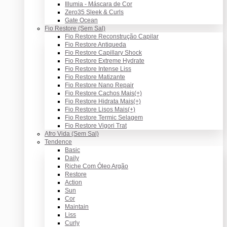
Illumia - Máscara de Cor
Zero35 Sleek & Curls
Gate Ocean
Fio Restore (Sem Sal)
Fio Restore Reconstrução Capilar
Fio Restore Antiqueda
Fio Restore Capillary Shock
Fio Restore Extreme Hydrate
Fio Restore Intense Liss
Fio Restore Matizante
Fio Restore Nano Repair
Fio Restore Cachos Mais(+)
Fio Restore Hidrata Mais(+)
Fio Restore Lisos Mais(+)
Fio Restore Termic Selagem
Fio Restore Vigori Trat
Afro Vida (Sem Sal)
Tendence
Basic
Daily
Riche Com Óleo Argão
Restore
Action
Sun
Cor
Maintain
Liss
Curly