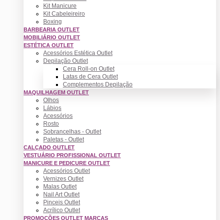
Kit Manicure
Kit Cabeleireiro
Boxing
BARBEARIA OUTLET
MOBILIÁRIO OUTLET
ESTÉTICA OUTLET
Acessórios Estética Outlet
Depilação Outlet
Cera Roll-on Outlet
Latas de Cera Outlet
Complementos Depilação
MAQUILHAGEM OUTLET
Olhos
Lábios
Acessórios
Rosto
Sobrancelhas - Outlet
Paletas - Outlet
CALÇADO OUTLET
VESTUÁRIO PROFISSIONAL OUTLET
MANICURE E PEDICURE OUTLET
Acessórios Outlet
Vernizes Outlet
Malas Outlet
Nail Art Outlet
Pinceis Outlet
Acrílico Outlet
PROMOÇÕES OUTLET MARCAS