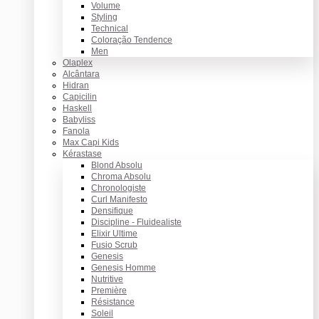
Volume
Styling
Technical
Coloração Tendence
Men
Olaplex
Alcântara
Hidran
Capicilin
Haskell
Babyliss
Fanola
Max Capi Kids
Kérastase
Blond Absolu
Chroma Absolu
Chronologiste
Curl Manifesto
Densifique
Discipline - Fluidealiste
Elixir Ultime
Fusio Scrub
Genesis
Genesis Homme
Nutritive
Première
Résistance
Soleil