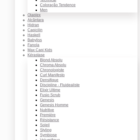
Coloração Tendence
Men
Olaplex
Alcântara
Hidran
Capicilin
Haskell
Babyliss
Fanola
Max Capi Kids
Kérastase
Blond Absolu
Chroma Absolu
Chronologiste
Curl Manifesto
Densifique
Discipline - Fluidealiste
Elixir Ultime
Fusio Scrub
Genesis
Genesis Homme
Nutritive
Première
Résistance
Soleil
Styling
Symbiose
Volumifique