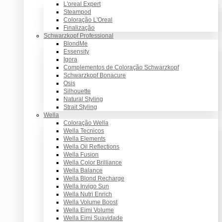
L'oreal Expert
Steampod
Coloração L'Oreal
Finalização
Schwarzkopf Professional
BlondMe
Essensity
Igora
Complementos de Coloração Schwarzkopf
Schwarzkopf Bonacure
Osis
Silhouette
Natural Styling
Strait Styling
Wella
Coloração Wella
Wella Tecnicos
Wella Elements
Wella Oil Reflections
Wella Fusion
Wella Color Brilliance
Wella Balance
Wella Blond Recharge
Wella Invigo Sun
Wella Nutri Enrich
Wella Volume Boost
Wella Eimi Volume
Wella Eimi Suavidade