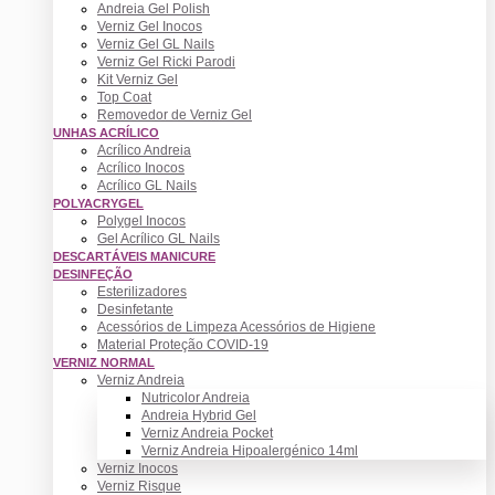
Andreia Gel Polish
Verniz Gel Inocos
Verniz Gel GL Nails
Verniz Gel Ricki Parodi
Kit Verniz Gel
Top Coat
Removedor de Verniz Gel
UNHAS ACRÍLICO
Acrílico Andreia
Acrílico Inocos
Acrílico GL Nails
POLYACRYGEL
Polygel Inocos
Gel Acrílico GL Nails
DESCARTÁVEIS MANICURE
DESINFEÇÃO
Esterilizadores
Desinfetante
Acessórios de Limpeza Acessórios de Higiene
Material Proteção COVID-19
VERNIZ NORMAL
Verniz Andreia
Nutricolor Andreia
Andreia Hybrid Gel
Verniz Andreia Pocket
Verniz Andreia Hipoalergénico 14ml
Verniz Inocos
Verniz Risque