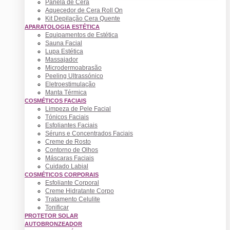
Panela de Cera
Aquecedor de Cera Roll On
Kit Depilação Cera Quente
APARATOLOGIA ESTÉTICA
Equipamentos de Estética
Sauna Facial
Lupa Estética
Massajador
Microdermoabrasão
Peeling Ultrassónico
Eletroestimulação
Manta Térmica
COSMÉTICOS FACIAIS
Limpeza de Pele Facial
Tónicos Faciais
Esfoliantes Faciais
Séruns e Concentrados Faciais
Creme de Rosto
Contorno de Olhos
Máscaras Faciais
Cuidado Labial
COSMÉTICOS CORPORAIS
Esfoliante Corporal
Creme Hidratante Corpo
Tratamento Celulite
Tonificar
PROTETOR SOLAR
AUTOBRONZEADOR