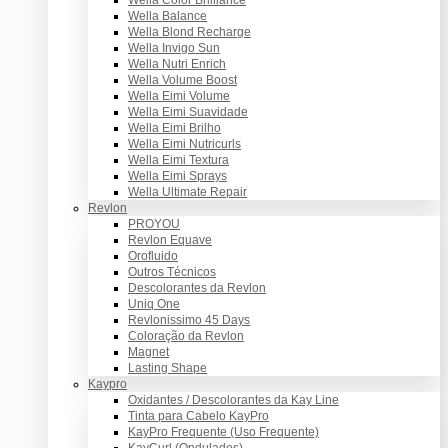
Wella Balance
Wella Blond Recharge
Wella Invigo Sun
Wella Nutri Enrich
Wella Volume Boost
Wella Eimi Volume
Wella Eimi Suavidade
Wella Eimi Brilho
Wella Eimi Nutricurls
Wella Eimi Textura
Wella Eimi Sprays
Wella Ultimate Repair
Revlon
PROYOU
Revlon Equave
Orofluido
Outros Técnicos
Descolorantes da Revlon
Uniq One
Revlonissimo 45 Days
Coloração da Revlon
Magnet
Lasting Shape
Kaypro
Oxidantes / Descolorantes da Kay Line
Tinta para Cabelo KayPro
KayPro Frequente (Uso Frequente)
KayCurl (Ondulados)