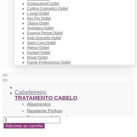
Schwarzkopf Outlet
Catrice Cosmetics Outlet
L'oreal Outlet
Kay Pro Outlet
Titania Outlet
Alcántara Outlet
Eugene Perma Outlet
Gota Dourada Outlet
Salon Line Outlet
HIdran Outlet
Haskell Outlet
Nirvel Outlet
Purple Professional Outlet
Cabeleireiro
TRATAMENTO CABELO
Alisamentos
Repelente Piolhos
Tratamento Antiqueda
Tratamento Anticaspa
Adicionar ao carrinho
Anti Frizz