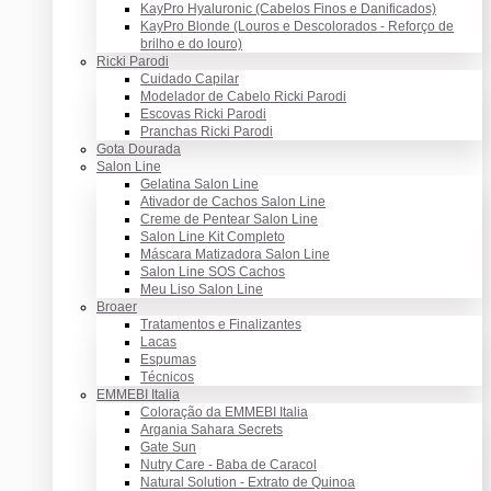
KayPro Hyaluronic (Cabelos Finos e Danificados)
KayPro Blonde (Louros e Descolorados - Reforço de
brilho e do louro)
Ricki Parodi
Cuidado Capilar
Modelador de Cabelo Ricki Parodi
Escovas Ricki Parodi
Pranchas Ricki Parodi
Gota Dourada
Salon Line
Gelatina Salon Line
Ativador de Cachos Salon Line
Creme de Pentear Salon Line
Salon Line Kit Completo
Máscara Matizadora Salon Line
Salon Line SOS Cachos
Meu Liso Salon Line
Broaer
Tratamentos e Finalizantes
Lacas
Espumas
Técnicos
EMMEBI Italia
Coloração da EMMEBI Italia
Argania Sahara Secrets
Gate Sun
Nutry Care - Baba de Caracol
Natural Solution - Extrato de Quinoa