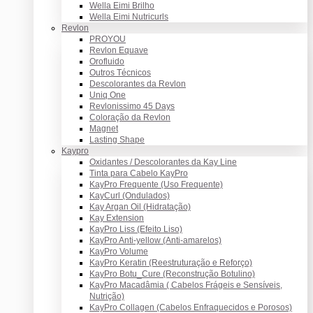
Wella Eimi Brilho
Wella Eimi Nutricurls
Revlon
PROYOU
Revlon Equave
Orofluido
Outros Técnicos
Descolorantes da Revlon
Uniq One
Revlonissimo 45 Days
Coloração da Revlon
Magnet
Lasting Shape
Kaypro
Oxidantes / Descolorantes da Kay Line
Tinta para Cabelo KayPro
KayPro Frequente (Uso Frequente)
KayCurl (Ondulados)
Kay Argan Oil (Hidratação)
Kay Extension
KayPro Liss (Efeito Liso)
KayPro Anti-yellow (Anti-amarelos)
KayPro Volume
KayPro Keratin (Reestruturação e Reforço)
KayPro Botu_Cure (Reconstrução Botulino)
KayPro Macadâmia ( Cabelos Frágeis e Sensíveis,
Nutrição)
KayPro Collagen (Cabelos Enfraquecidos e Porosos)