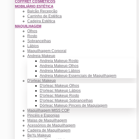
COFFRET COSMÉTICOS
MOBILIÁRIO ESTÉTICA
Balcão Recepção
Carrinho de Estética
Cadeira Estética
MAQUILHAGEM
Olhos
Rosto
Sobrancelhas
Lábios
Maquilhagem Corporal
Andreia Makeup
Andreia Makeup Rosto
Andreia Makeup Olhos
Andreia Makeup Lábios
Andreia Makeup Essenciais de Maquilhagem
D'orleac Makeup
D'orleac Makeup Olhos
D'orleac Makeup Lábios
D'orleac Makeup Rosto
D'orleac Makeup Sobrancelhas
Dórleac Makeup Pinceis de Maquiagem
Maquilhagem MISS COP
Pincéis e Esponjas
Malas de Maquilhagem
Acessórios de Maquilhagem
Cadeira de Maquilhagem
BeYu Makeup