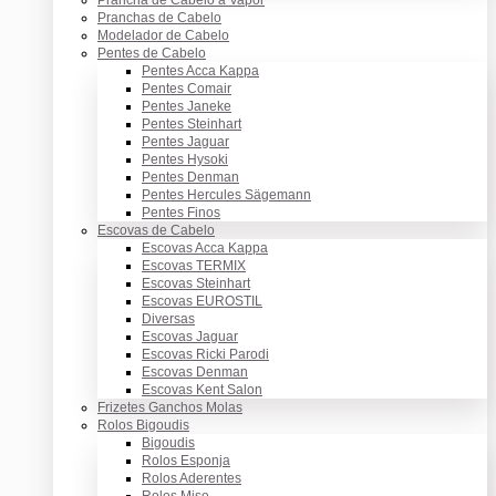
Pranchas de Cabelo
Modelador de Cabelo
Pentes de Cabelo
Pentes Acca Kappa
Pentes Comair
Pentes Janeke
Pentes Steinhart
Pentes Jaguar
Pentes Hysoki
Pentes Denman
Pentes Hercules Sägemann
Pentes Finos
Escovas de Cabelo
Escovas Acca Kappa
Escovas TERMIX
Escovas Steinhart
Escovas EUROSTIL
Diversas
Escovas Jaguar
Escovas Ricki Parodi
Escovas Denman
Escovas Kent Salon
Frizetes Ganchos Molas
Rolos Bigoudis
Bigoudis
Rolos Esponja
Rolos Aderentes
Rolos Mise