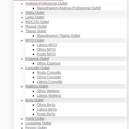
Andreia Profissional Outlet
Maquilhagem Andreia Profissional Outlet
Wella Outlet
Layla Outlet
INOCOS Outlet
Risqué Outlet
Titania Outlet
Maquilhagem Titania Outlet
MIYO Outlet
Lábios MIYO
Olhos MIYO
Rosto MIYO
Essence Outlet
Olhos Essence
Concetto Outlet
Rosto Concetto
Olhos Concetto
Lábios Concetto
Walkiria Outlet
Olhos Walkiria
Lábios Walkiria
Beyu Outlet
Olhos BeYu
Lábios BeYu
Rosto BeYu
Anesi Outlet
Levissime Outlet
Revlon Outlet