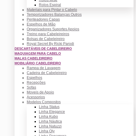
Rolos Espiral
Materiais para Pintar o Cabelo
Temporizadores Balanças Outros
Penteadores Capas
Espelhos de Mão
Organizadores Suportes Apoios
Treino para Cabeleireiros
Bolsas de Cabeleireiro
Royal Secret By Ricki Parodi
DESCARTÁVEIS DE CABELEIREIRO
MAQUIAGEM PARA CABELO
MALAS CABELEIREIRO
MOBILIÁRIO CABELEIREIRO
Rampa de Lavagem
Cadeira de Cabeleireiro
Espelhos
Recepções
Sofas
Moveis de Apoio
Acessorios
Modelos Compostos
Linha Status
Linha Elegance
Linha Kubo
Linha Náutica
Linha Natuzzi
Linha Oly
Linha Panamera