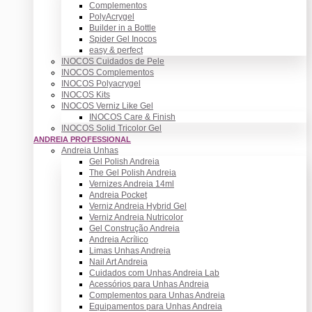
Complementos
PolyAcrygel
Builder in a Bottle
Spider Gel Inocos
easy & perfect
INOCOS Cuidados de Pele
INOCOS Complementos
INOCOS Polyacrygel
INOCOS Kits
INOCOS Verniz Like Gel
INOCOS Care & Finish
INOCOS Solid Tricolor Gel
ANDREIA PROFESSIONAL
Andreia Unhas
Gel Polish Andreia
The Gel Polish Andreia
Vernizes Andreia 14ml
Andreia Pocket
Verniz Andreia Hybrid Gel
Verniz Andreia Nutricolor
Gel Construção Andreia
Andreia Acrílico
Limas Unhas Andreia
Nail Art Andreia
Cuidados com Unhas Andreia Lab
Acessórios para Unhas Andreia
Complementos para Unhas Andreia
Equipamentos para Unhas Andreia