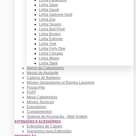
Linha Glam
Linha Gaudi
Linha Galeone Gold
Linha Zoe
Linha Square
Linha Bolt Privé
Linha Boston
Linha Extreme
Linha York
Linha Forty One
Linha Chicago
Linha Miami
Linha Stark
Banco de Cabeleireiro
Mesas de Ajudante
Cadeira de Barbeiro
Móveis Separadores p/ Rampa Lavagem
Pousa-Pés
PUFF
Mesa Cabeleireiro
Móveis Tecnicos
Expositores
Complementos
Sistema de Arrumação - Wall System
EXTENSÕES E ACESSÓRIOS
Extensões de Cabelo
Acessórios para Extensões
DESINFEÇÃO