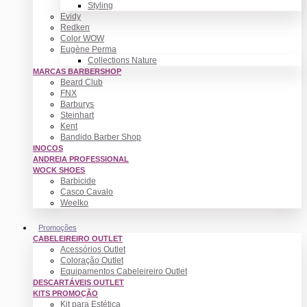
Styling
Evidy
Redken
Color WOW
Eugène Perma
Collections Nature
MARCAS BARBERSHOP
Beard Club
FNX
Barburys
Steinhart
Kent
Bandido Barber Shop
INOCOS
ANDREIA PROFESSIONAL
WOCK SHOES
Barbicide
Casco Cavalo
Weelko
Promoções
CABELEIREIRO OUTLET
Acessórios Outlet
Coloração Outlet
Equipamentos Cabeleireiro Outlet
DESCARTÁVEIS OUTLET
KITS PROMOÇÃO
Kit para Estética