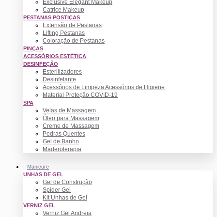
Exclusive Elegant Makeup
Catrice Makeup
PESTANAS POSTIÇAS
Extensão de Pestanas
Lifting Pestanas
Coloração de Pestanas
PINÇAS
ACESSÓRIOS ESTÉTICA
DESINFEÇÃO
Esterilizadores
Desinfetante
Acessórios de Limpeza Acessórios de Higiene
Material Proteção COVID-19
SPA
Velas de Massagem
Óleo para Massagem
Creme de Massagem
Pedras Quentes
Gel de Banho
Maderoterapia
Manicure
UNHAS DE GEL
Gel de Construção
Spider Gel
Kit Unhas de Gel
VERNIZ GEL
Verniz Gel Andreia