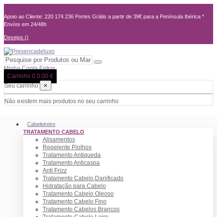
Apoio ao Cliente: 220 174 236
Portes Grátis a partir de 39€ para a Península Ibérica *
Envíos em 24/48h
Desejos (
)
Minha Conta
Entrar
Carrinho
0
0.00 €
×
Seu carrinho
Não existem mais produtos no seu carrinho
Cabeleireiro
TRATAMENTO CABELO
Alisamentos
Repelente Piolhos
Tratamento Antiqueda
Tratamento Anticaspa
Anti Frizz
Tratamento Cabelo Danificado
Hidratação para Cabelo
Tratamento Cabelo Oleoso
Tratamento Cabelo Fino
Tratamento Cabelos Brancos
Tratamento Cabelo Loiro