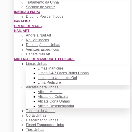
Tratamento da Unha
Secante de Verniz
IMERSÃO EM PÓ
Dipping Powder Inocos
PARAFINA
CREME DE MÃOS
NAIL ART
Andreia Nail Art
Nail Art Inocos
Decoração de Unhas
Vernizes Específicos
Caneta Nail Art
MATERIAL DE MANICURE E PEDICURE
Limas Unhas
Limas Manicure
Limas 3/4/7 Faces Buffer Unhas
Lima para Unhas de Gel
Lima Pedicure
Alicates para Unhas
Alicate Mundial
Alicate de Cutícula
Alicate Corta Unhas
Alicate Desencravador
Tesoura de Unhas
Corta Unhas
Descarnador Unhas
Pincel Espanador Unha
Tips Unhas