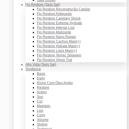
Fio Restore (Sem Sal)
Fio Restore Reconstrução Capilar
Fio Restore Antiqueda
Fio Restore Capillary Shock
Fio Restore Extreme Hydrate
Fio Restore Intense Liss
Fio Restore Matizante
Fio Restore Nano Repair
Fio Restore Cachos Mais(+)
Fio Restore Hidrata Mais(+)
Fio Restore Lisos Mais(+)
Fio Restore Termic Selagem
Fio Restore Vigori Trat
Afro Vida (Sem Sal)
Tendence
Basic
Daily
Riche Com Óleo Argão
Restore
Action
Sun
Cor
Maintain
Liss
Curly
Volume
Styling
Technical