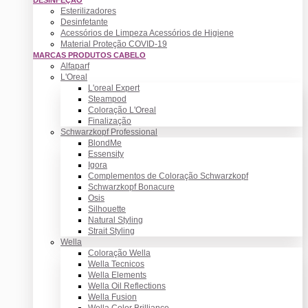
Esterilizadores
Desinfetante
Acessórios de Limpeza Acessórios de Higiene
Material Proteção COVID-19
MARCAS PRODUTOS CABELO
Alfaparf
L'Oreal
L'oreal Expert
Steampod
Coloração L'Oreal
Finalização
Schwarzkopf Professional
BlondMe
Essensity
Igora
Complementos de Coloração Schwarzkopf
Schwarzkopf Bonacure
Osis
Silhouette
Natural Styling
Strait Styling
Wella
Coloração Wella
Wella Tecnicos
Wella Elements
Wella Oil Reflections
Wella Fusion
Wella Color Brilliance