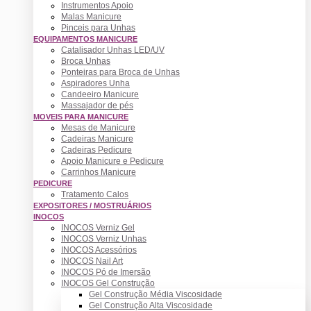
Instrumentos Apoio
Malas Manicure
Pinceis para Unhas
EQUIPAMENTOS MANICURE
Catalisador Unhas LED/UV
Broca Unhas
Ponteiras para Broca de Unhas
Aspiradores Unha
Candeeiro Manicure
Massajador de pés
MOVEIS PARA MANICURE
Mesas de Manicure
Cadeiras Manicure
Cadeiras Pedicure
Apoio Manicure e Pedicure
Carrinhos Manicure
PEDICURE
Tratamento Calos
EXPOSITORES / MOSTRUÁRIOS
INOCOS
INOCOS Verniz Gel
INOCOS Verniz Unhas
INOCOS Acessórios
INOCOS Nail Art
INOCOS Pó de Imersão
INOCOS Gel Construção
Gel Construção Média Viscosidade
Gel Construção Alta Viscosidade