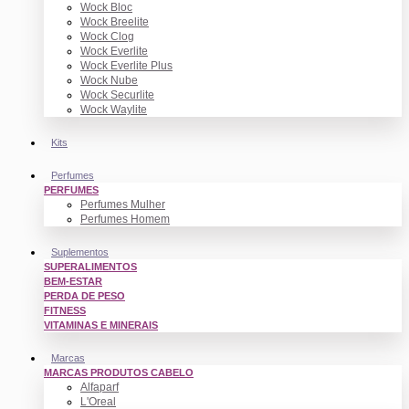
Wock Bloc
Wock Breelite
Wock Clog
Wock Everlite
Wock Everlite Plus
Wock Nube
Wock Securlite
Wock Waylite
Kits
Perfumes
PERFUMES
Perfumes Mulher
Perfumes Homem
Suplementos
SUPERALIMENTOS
BEM-ESTAR
PERDA DE PESO
FITNESS
VITAMINAS E MINERAIS
Marcas
MARCAS PRODUTOS CABELO
Alfaparf
L'Oreal