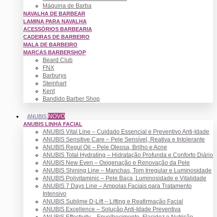
Máquina de Barba
NAVALHA DE BARBEAR
LAMINA PARA NAVALHA
ACESSÓRIOS BARBEARIA
CADEIRAS DE BARBEIRO
MALA DE BARBEIRO
MARCAS BARBERSHOP
Beard Club
FNX
Barburys
Steinhart
Kent
Bandido Barber Shop
NOVO
ANUBIS
ANUBIS LINHA FACIAL
ANUBIS Vital Line – Cuidado Essencial e Preventivo Anti-Idade
ANUBIS Sensitive Care – Pele Sensível, Reativa e Intolerante
ANUBIS Regul Oil – Pele Oleosa, Brilho e Acne
ANUBIS Total Hydrating – Hidratação Profunda e Conforto Diário
ANUBIS New Even – Oxigenação e Renovação da Pele
ANUBIS Shining Line – Manchas, Tom Irregular e Luminosidade
ANUBIS Polivitaminic – Pele Baça, Luminosidade e Vitalidade
ANUBIS 7 Days Line – Ampolas Faciais para Tratamento
Intensivo
ANUBIS Sublime D-Lift – Lifting e Reafirmação Facial
ANUBIS Excellence – Solução Anti-Idade Preventiva
ANUBIS Effectivity – Envelhecimento, Flacidez e Nutrição