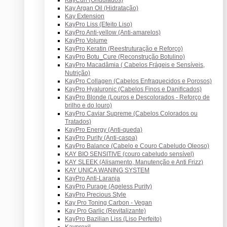
Kay Argan Oil (Hidratação)
Kay Extension
KayPro Liss (Efeito Liso)
KayPro Anti-yellow (Anti-amarelos)
KayPro Volume
KayPro Keratin (Reestruturação e Reforço)
KayPro Botu_Cure (Reconstrução Botulino)
KayPro Macadâmia ( Cabelos Frágeis e Sensíveis,
Nutrição)
KayPro Collagen (Cabelos Enfraquecidos e Porosos)
KayPro Hyaluronic (Cabelos Finos e Danificados)
KayPro Blonde (Louros e Descolorados - Reforço de
brilho e do louro)
KayPro Caviar Supreme (Cabelos Colorados ou
Tratados)
KayPro Energy (Anti-queda)
KayPro Purity (Anti-caspa)
KayPro Balance (Cabelo e Couro Cabeludo Oleoso)
KAY BIO SENSITIVE (couro cabeludo sensível)
KAY SLEEK (Alisamento, Manutenção e Anti Frizz)
KAY UNICA WANING SYSTEM
KayPro Anti-Laranja
KayPro Purage (Ageless Purity)
KayPro Precious Style
Kay Pro Toning Carbon - Vegan
Kay Pro Garlic (Revitalizante)
KayPro Bazilian Liss (Liso Perfeito)
Kayproxil