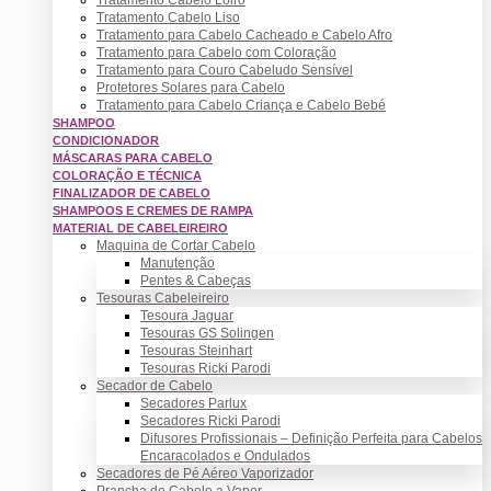
Tratamento Cabelo Liso
Tratamento para Cabelo Cacheado e Cabelo Afro
Tratamento para Cabelo com Coloração
Tratamento para Couro Cabeludo Sensível
Protetores Solares para Cabelo
Tratamento para Cabelo Criança e Cabelo Bebé
SHAMPOO
CONDICIONADOR
MÁSCARAS PARA CABELO
COLORAÇÃO E TÉCNICA
FINALIZADOR DE CABELO
SHAMPOOS E CREMES DE RAMPA
MATERIAL DE CABELEIREIRO
Maquina de Cortar Cabelo
Manutenção
Pentes & Cabeças
Tesouras Cabeleireiro
Tesoura Jaguar
Tesouras GS Solingen
Tesouras Steinhart
Tesouras Ricki Parodi
Secador de Cabelo
Secadores Parlux
Secadores Ricki Parodi
Difusores Profissionais – Definição Perfeita para Cabelos
Encaracolados e Ondulados
Secadores de Pé Aéreo Vaporizador
Prancha de Cabelo a Vapor