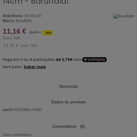
14cm - Baruffaldi
Referência:
36780100
Marca:
Baruffaldi
11,16 €
15,07 €
-26%
Sem IVA
13,72 €
com IVA
Descrição
Dados do produto
ean13
8032986125585
Comentários
(0)
Sem comentários