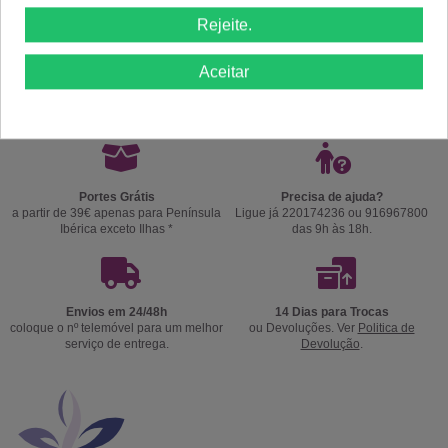
Rejeite.
Comprar
Comprar
Aceitar
Portes Grátis
Precisa de ajuda?
a partir de 39€ apenas para Península
Ligue já 220174236 ou 916967800
Ibérica exceto Ilhas *
das 9h às 18h.
Envios em 24/48h
14 Dias para Trocas
coloque o nº telemóvel para um melhor
ou Devoluções. Ver
Politica de
serviço de entrega.
Devolução
.