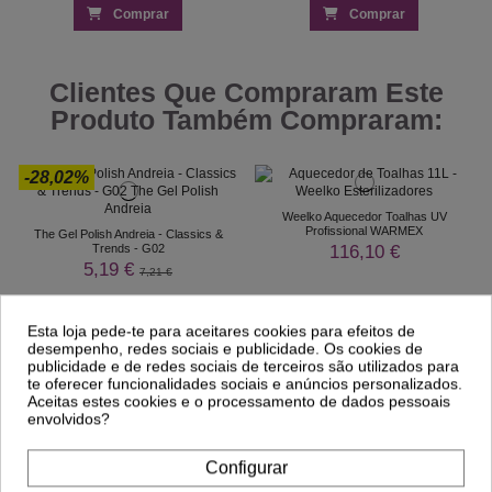
Comprar
Comprar
Clientes Que Compraram Este
Produto Também Compraram:
-28,02%
Weelko Aquecedor Toalhas UV
Profissional WARMEX
The Gel Polish Andreia - Classics &
116,10 €
Trends - G02
5,19 €
7,21 €
Esta loja pede-te para aceitares cookies para efeitos de
desempenho, redes sociais e publicidade. Os cookies de
publicidade e de redes sociais de terceiros são utilizados para
te oferecer funcionalidades sociais e anúncios personalizados.
Aceitas estes cookies e o processamento de dados pessoais
envolvidos?
Configurar