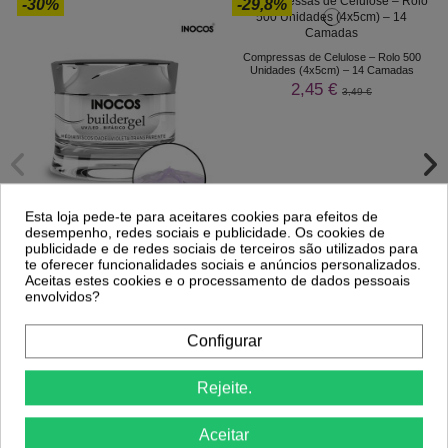
-30%
-29,8%
Compressas de Celulose – Rolo 500
Unidades (4x5cm) – 14 Camadas
2,45 €
3,49 €
Esta loja pede-te para aceitares cookies para efeitos de
desempenho, redes sociais e publicidade. Os cookies de
publicidade e de redes sociais de terceiros são utilizados para
te oferecer funcionalidades sociais e anúncios personalizados.
Gel Construção Violeta Transparente
Aceitas estes cookies e o processamento de dados pessoais
30gr Inocos
envolvidos?
13,16 €
18,79 €
Comprar
Comprar
Configurar
Rejeite.
Aceitar