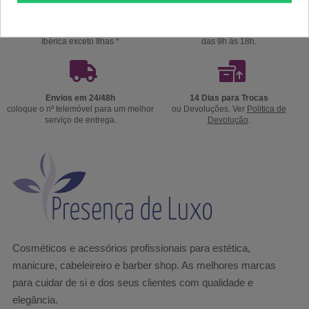
Portes Grátis
Precisa de ajuda?
a partir de 39€ apenas para Península
Ligue já 220174236 ou 916967800
Ibérica exceto Ilhas *
das 9h às 18h.
Envios em 24/48h
14 Dias para Trocas
coloque o nº telemóvel para um melhor
ou Devoluções. Ver
Politica de
serviço de entrega.
Devolução
.
Cosméticos e acessórios profissionais para estética,
manicure, cabeleireiro e barber shop. As melhores marcas
para cuidar de si e dos seus clientes com qualidade e
elegância.