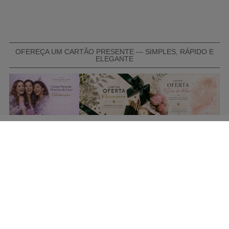
OFEREÇA UM CARTÃO PRESENTE — SIMPLES, RÁPIDO E
ELEGANTE
COMPRAR CARTÃO PRESENTE
PROMOÇÕES E REDUÇÕES
Todas as promoções e reduções de preço constantes na
nossa loja online são válidas de 01/06/2026 A 31/08/2026
INFORMAÇÕES