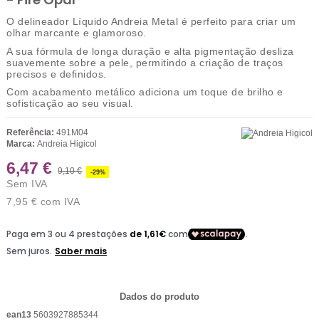
O delineador Líquido Andreia Metal é perfeito para criar um
olhar marcante e glamoroso.
A sua fórmula de longa duração e alta pigmentação desliza
suavemente sobre a pele, permitindo a criação de traços
precisos e definidos.
Com acabamento metálico adiciona um toque de brilho e
sofisticação ao seu visual.
Referência:
491M04
Marca:
Andreia Higicol
6,47 €
9,10 €
-29%
Sem IVA
7,95 €
com IVA
Dados do produto
ean13
5603927885344