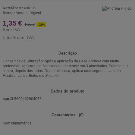
Referência:
490119
Marca:
Andreia Higicol
1,35 €
1,89 €
-29%
Sem IVA
1,65 €
com IVA
Descrição
Conselhos de Utilização:
Após a aplicação da
Base Andreia
com efeito
pretendido, aplicar uma fina camada de Verniz em 3 pinceladas. Primeiro ao
centro, depois dos lados. Depois de seca, aplicar uma segunda camada.
Finalizar com o
Brilho
e o
Secante
Dados do produto
ean13
5600462904066
Comentários
(0)
Sem comentários