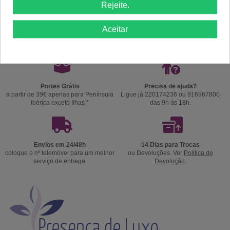
Rejeite.
Comprar
Comprar
Aceitar
Portes Grátis
Precisa de ajuda?
a partir de 39€ apenas para Península
Ligue já 220174236 ou 916967800
Ibérica exceto Ilhas *
das 9h às 18h.
Envios em 24/48h
14 Dias para Trocas
coloque o nº telemóvel para um melhor
ou Devoluções. Ver
Politica de
serviço de entrega.
Devolução
.