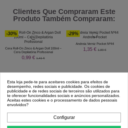
Clientes Que Compraram Este
Produto Também Compraram:
-30%
-29%
Andreia Verniz Pocket Nº44
1,35 €
Cera Roll-On Zinco & Argan Doll 100ml –
1,89 €
Cera Depilatória Profissional
0,99 €
1,41 €
Esta loja pede-te para aceitares cookies para efeitos de
desempenho, redes sociais e publicidade. Os cookies de
publicidade e de redes sociais de terceiros são utilizados para
te oferecer funcionalidades sociais e anúncios personalizados.
Aceitas estes cookies e o processamento de dados pessoais
envolvidos?
Configurar