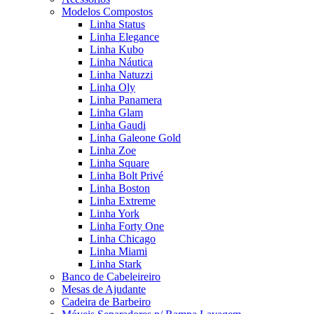
Modelos Compostos
Linha Status
Linha Elegance
Linha Kubo
Linha Náutica
Linha Natuzzi
Linha Oly
Linha Panamera
Linha Glam
Linha Gaudi
Linha Galeone Gold
Linha Zoe
Linha Square
Linha Bolt Privé
Linha Boston
Linha Extreme
Linha York
Linha Forty One
Linha Chicago
Linha Miami
Linha Stark
Banco de Cabeleireiro
Mesas de Ajudante
Cadeira de Barbeiro