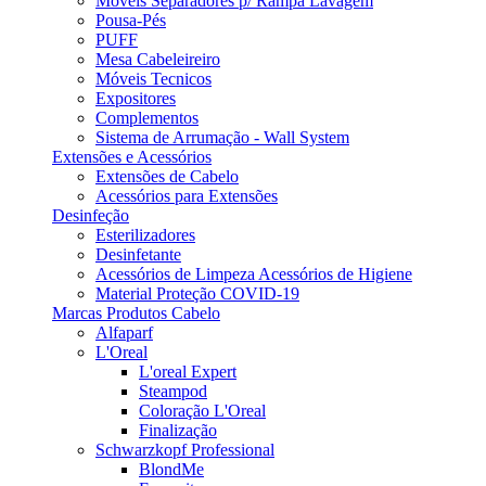
Móveis Separadores p/ Rampa Lavagem
Pousa-Pés
PUFF
Mesa Cabeleireiro
Móveis Tecnicos
Expositores
Complementos
Sistema de Arrumação - Wall System
Extensões e Acessórios
Extensões de Cabelo
Acessórios para Extensões
Desinfeção
Esterilizadores
Desinfetante
Acessórios de Limpeza Acessórios de Higiene
Material Proteção COVID-19
Marcas Produtos Cabelo
Alfaparf
L'Oreal
L'oreal Expert
Steampod
Coloração L'Oreal
Finalização
Schwarzkopf Professional
BlondMe