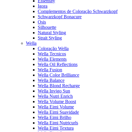
Essensity
Igora
Complementos de Coloração Schwarzkopf
Schwarzkopf Bonacure
Osis
Silhouette
Natural Styling
Strait Styling
Wella
Coloração Wella
Wella Tecnicos
Wella Elements
Wella Oil Reflections
Wella Fusion
Wella Color Brilliance
Wella Balance
Wella Blond Recharge
Wella Invigo Sun
Wella Nutri Enrich
Wella Volume Boost
Wella Eimi Volume
Wella Eimi Suavidade
Wella Eimi Brilho
Wella Eimi Nutricurls
Wella Eimi Textura