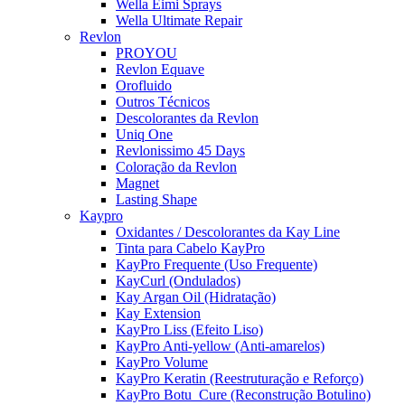
Wella Eimi Sprays
Wella Ultimate Repair
Revlon
PROYOU
Revlon Equave
Orofluido
Outros Técnicos
Descolorantes da Revlon
Uniq One
Revlonissimo 45 Days
Coloração da Revlon
Magnet
Lasting Shape
Kaypro
Oxidantes / Descolorantes da Kay Line
Tinta para Cabelo KayPro
KayPro Frequente (Uso Frequente)
KayCurl (Ondulados)
Kay Argan Oil (Hidratação)
Kay Extension
KayPro Liss (Efeito Liso)
KayPro Anti-yellow (Anti-amarelos)
KayPro Volume
KayPro Keratin (Reestruturação e Reforço)
KayPro Botu_Cure (Reconstrução Botulino)