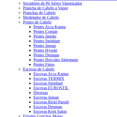
Secadores de Pé Aéreo Vaporizador
Prancha de Cabelo a Vapor
Pranchas de Cabelo
Modelador de Cabelo
Pentes de Cabelo
Pentes Acca Kappa
Pentes Comair
Pentes Janeke
Pentes Steinhart
Pentes Jaguar
Pentes Hysoki
Pentes Denman
Pentes Hercules Sägemann
Pentes Finos
Escovas de Cabelo
Escovas Acca Kappa
Escovas TERMIX
Escovas Steinhart
Escovas EUROSTIL
Diversas
Escovas Jaguar
Escovas Ricki Parodi
Escovas Denman
Escovas Kent Salon
Frizetes Ganchos Molas