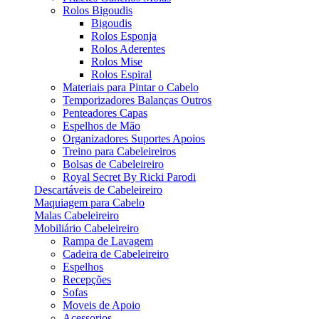
Rolos Bigoudis
Bigoudis
Rolos Esponja
Rolos Aderentes
Rolos Mise
Rolos Espiral
Materiais para Pintar o Cabelo
Temporizadores Balanças Outros
Penteadores Capas
Espelhos de Mão
Organizadores Suportes Apoios
Treino para Cabeleireiros
Bolsas de Cabeleireiro
Royal Secret By Ricki Parodi
Descartáveis de Cabeleireiro
Maquiagem para Cabelo
Malas Cabeleireiro
Mobiliário Cabeleireiro
Rampa de Lavagem
Cadeira de Cabeleireiro
Espelhos
Recepções
Sofas
Moveis de Apoio
Acessorios