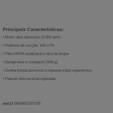
Principais Características:
• Motor ultra silencioso (3.000 rpm)
• Potência de sucção: 160 m³/h
• Filtro HEPA reutilizável e fácil de limpar
• Design leve e compacto (545 g)
• Grelha frontal amovível e repousa-mãos ergonómico
• Patente internacional registada
ean13
5600482307199