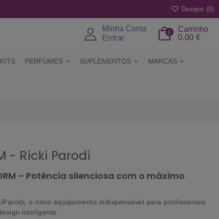
Desejos (
0
)
Minha Conta
Carrinho
0
0.00 €
Entrar
KITS
PERFUMES
SUPLEMENTOS
MARCAS
 - Ricki Parodi
TORM – Potência silenciosa com o máximo
Parodi, o novo equipamento indispensável para profissionais
design inteligente.