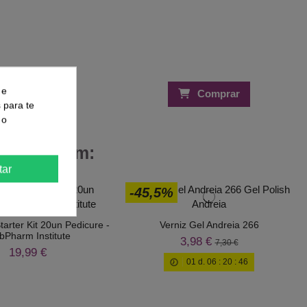
 e
Comprar
Comprar
s para te
 o
 Compraram:
tar
-45,5%
arter Kit 20un Pedicure -
Verniz Gel Andreia 266
bPharm Institute
3,98 €
7,30 €
19,99 €
01
d.
06
:
20
:
45