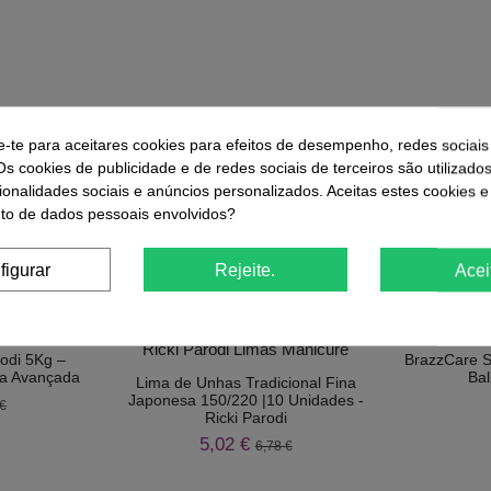
e-te para aceitares cookies para efeitos de desempenho, redes sociais
r
Comprar
Os cookies de publicidade e de redes sociais de terceiros são utilizado
ionalidades sociais e anúncios personalizados. Aceitas estes cookies e
o de dados pessoais envolvidos?
ue Compraram Este Produto Também
figurar
Rejeite.
Acei
-26%
Kit
rodi 5Kg –
BrazzCare St
ica Avançada
Bal
Lima de Unhas Tradicional Fina
Japonesa 150/220 |10 Unidades -
€
Ricki Parodi
5,02 €
6,78 €