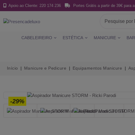
Apoio ao Cliente: 220 174 236
Portes Grátis a partir de 39€ para a
CABELEIREIRO
ESTÉTICA
MANICURE
BAR
Início
Manicure e Pedicure
Equipamentos Manicure
As
-29%