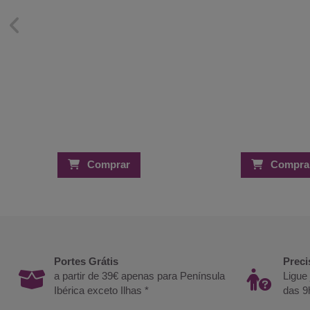
Comprar
Compra
Portes Grátis
Preci
a partir de 39€ apenas para Península
Ligue
Ibérica exceto Ilhas *
das 9