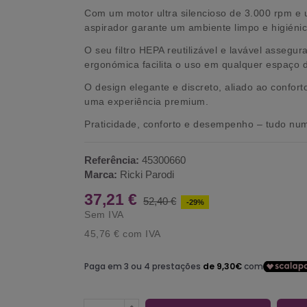
Com um motor ultra silencioso de 3.000 rpm e 
aspirador garante um ambiente limpo e higiénic
O seu filtro HEPA reutilizável e lavável assegu
ergonómica facilita o uso em qualquer espaço d
O design elegante e discreto, aliado ao confo
uma experiência premium.
Praticidade, conforto e desempenho – tudo nu
Referência:
45300660
Marca:
Ricki Parodi
37,21 €
52,40 €
-29%
Sem IVA
45,76 €
com IVA