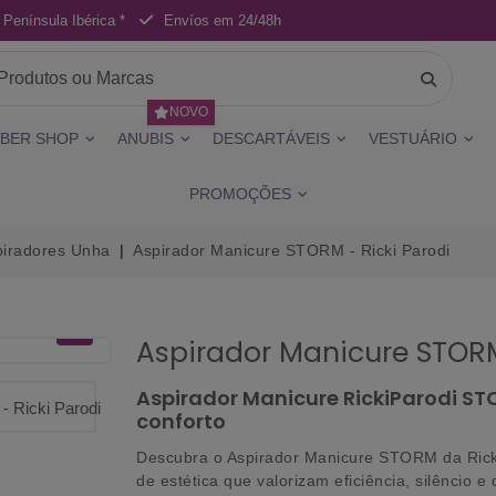
 Península Ibérica *
Envíos em 24/48h
NOVO
BER SHOP
ANUBIS
DESCARTÁVEIS
VESTUÁRIO
PROMOÇÕES
piradores Unha
Aspirador Manicure STORM - Ricki Parodi
Aspirador Manicure STORM
Aspirador Manicure RickiParodi S
conforto
Descubra o Aspirador Manicure STORM da Ricki
de estética que valorizam eficiência, silêncio e 