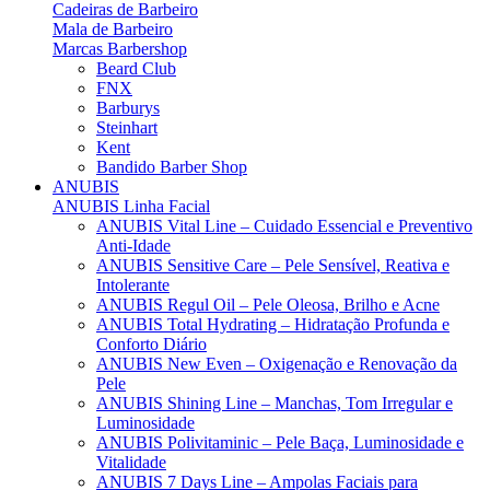
Cadeiras de Barbeiro
Mala de Barbeiro
Marcas Barbershop
Beard Club
FNX
Barburys
Steinhart
Kent
Bandido Barber Shop
ANUBIS
ANUBIS Linha Facial
ANUBIS Vital Line – Cuidado Essencial e Preventivo
Anti-Idade
ANUBIS Sensitive Care – Pele Sensível, Reativa e
Intolerante
ANUBIS Regul Oil – Pele Oleosa, Brilho e Acne
ANUBIS Total Hydrating – Hidratação Profunda e
Conforto Diário
ANUBIS New Even – Oxigenação e Renovação da
Pele
ANUBIS Shining Line – Manchas, Tom Irregular e
Luminosidade
ANUBIS Polivitaminic – Pele Baça, Luminosidade e
Vitalidade
ANUBIS 7 Days Line – Ampolas Faciais para