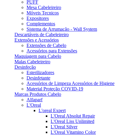
PUFF
Mesa Cabeleireiro
Móveis Tecnicos
Expositores
Complementos
Sistema de Arrumação - Wall System
Descartáveis de Cabeleireiro
Extensões e Acessórios
Extensões de Cabelo
Acessórios para Extensões
Maquiagem para Cabelo
Malas Cabeleireiro
Desinfeção
Esterilizadores
Desinfetante
Acessórios de Limpeza Acessórios de Higiene
Material Proteção COVID-19
Marcas Produtos Cabelo
Alfaparf
L'Oreal
L'oreal Expert
L'Oreal Absolut Repair
L'Oreal Liss Unlimited
L'Oreal Silver
L'Oreal Vitamino Color