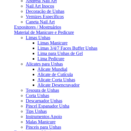
Andreia Nail Art
Nail Art Inocos
Decoração de Unhas
Vernizes Específicos
Caneta Nail Art
Expositores / Mostruários
Material de Manicure e Pedicure
Limas Unhas
Limas Manicure
Limas 3/4/7 Faces Buffer Unhas
Lima para Unhas de Gel
Lima Pedicure
Alicates para Unhas
Alicate Mundial
Alicate de Cutícula
Alicate Corta Unhas
Alicate Desencravador
Tesoura de Unhas
Corta Unhas
Descarnador Unhas
Pincel Espanador Unha
Tips Unhas
Instrumentos Apoio
Malas Manicure
Pinceis para Unhas