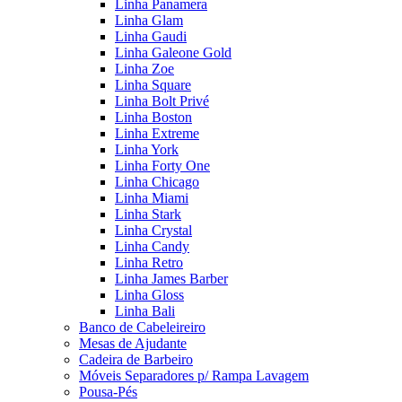
Linha Panamera
Linha Glam
Linha Gaudi
Linha Galeone Gold
Linha Zoe
Linha Square
Linha Bolt Privé
Linha Boston
Linha Extreme
Linha York
Linha Forty One
Linha Chicago
Linha Miami
Linha Stark
Linha Crystal
Linha Candy
Linha Retro
Linha James Barber
Linha Gloss
Linha Bali
Banco de Cabeleireiro
Mesas de Ajudante
Cadeira de Barbeiro
Móveis Separadores p/ Rampa Lavagem
Pousa-Pés