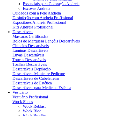
Essenciais para Coloração Andreia
Escovas Andreia
Cuidados com a Pele Andreia
Desinfeção com Andreia Profissional
Expositores Andreia Profissional
Kits Andreia Profissional
Descartáveis
Máscaras Certificadas
Rolos de Marquesa Lençóis Descartáveis
Chinelos Descartáveis
Laminas Descartáveis
Luvas Descartáveis
Toucas Descartáveis
Toalhas Descartáveis
Descartáveis Depilação
Descartáveis Manicure Pedicure
Descartáveis de Cabeleireiro
Descartáveis de Estética
Descartáveis para Medicina Estética
Vestuário
Vestuário Profissional
Wock Shoes
Wock Reblast
Wock Bloc
Wock Breelite