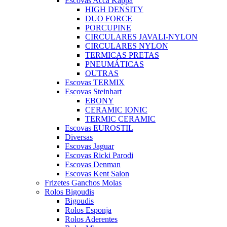
Escovas Acca Kappa
HIGH DENSITY
DUO FORCE
PORCUPINE
CIRCULARES JAVALI-NYLON
CIRCULARES NYLON
TERMICAS PRETAS
PNEUMÁTICAS
OUTRAS
Escovas TERMIX
Escovas Steinhart
EBONY
CERAMIC IONIC
TERMIC CERAMIC
Escovas EUROSTIL
Diversas
Escovas Jaguar
Escovas Ricki Parodi
Escovas Denman
Escovas Kent Salon
Frizetes Ganchos Molas
Rolos Bigoudis
Bigoudis
Rolos Esponja
Rolos Aderentes