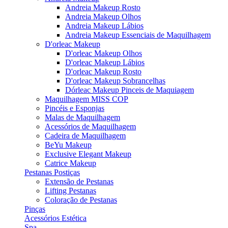
Andreia Makeup Rosto
Andreia Makeup Olhos
Andreia Makeup Lábios
Andreia Makeup Essenciais de Maquilhagem
D'orleac Makeup
D'orleac Makeup Olhos
D'orleac Makeup Lábios
D'orleac Makeup Rosto
D'orleac Makeup Sobrancelhas
Dórleac Makeup Pinceis de Maquiagem
Maquilhagem MISS COP
Pincéis e Esponjas
Malas de Maquilhagem
Acessórios de Maquilhagem
Cadeira de Maquilhagem
BeYu Makeup
Exclusive Elegant Makeup
Catrice Makeup
Pestanas Postiças
Extensão de Pestanas
Lifting Pestanas
Coloração de Pestanas
Pinças
Acessórios Estética
Spa