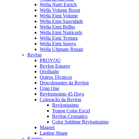
Wella Nutri Enrich
Wella Volume Boost
Wella Eimi Volume
Wella Eimi Suavidade
Wella Eimi Brilho
Wella Eimi Nutricurls
Wella Eimi Textura
Wella Eimi Sprays
Wella Ultimate Repair
Revlon
PROYOU
Revlon Equave
Orofluido
Outros Técnicos
Descolorantes da Revlon
Uniq One
Revlonissimo 45 Days
Coloração da Revlon
Revlonissimo
Young Color Excel
Revlon Cromatics
Color Sublime Revlonissimo
Magnet
Lasting Shape
Kaypro