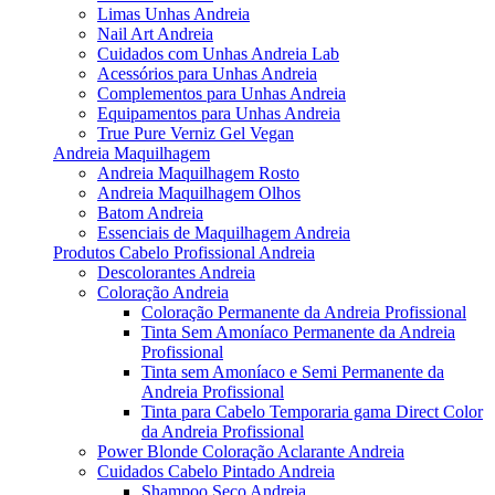
Limas Unhas Andreia
Nail Art Andreia
Cuidados com Unhas Andreia Lab
Acessórios para Unhas Andreia
Complementos para Unhas Andreia
Equipamentos para Unhas Andreia
True Pure Verniz Gel Vegan
Andreia Maquilhagem
Andreia Maquilhagem Rosto
Andreia Maquilhagem Olhos
Batom Andreia
Essenciais de Maquilhagem Andreia
Produtos Cabelo Profissional Andreia
Descolorantes Andreia
Coloração Andreia
Coloração Permanente da Andreia Profissional
Tinta Sem Amoníaco Permanente da Andreia
Profissional
Tinta sem Amoníaco e Semi Permanente da
Andreia Profissional
Tinta para Cabelo Temporaria gama Direct Color
da Andreia Profissional
Power Blonde Coloração Aclarante Andreia
Cuidados Cabelo Pintado Andreia
Shampoo Seco Andreia