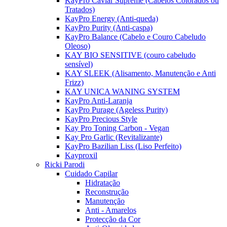
KayPro Caviar Supreme (Cabelos Colorados ou
Tratados)
KayPro Energy (Anti-queda)
KayPro Purity (Anti-caspa)
KayPro Balance (Cabelo e Couro Cabeludo
Oleoso)
KAY BIO SENSITIVE (couro cabeludo
sensível)
KAY SLEEK (Alisamento, Manutenção e Anti
Frizz)
KAY UNICA WANING SYSTEM
KayPro Anti-Laranja
KayPro Purage (Ageless Purity)
KayPro Precious Style
Kay Pro Toning Carbon - Vegan
Kay Pro Garlic (Revitalizante)
KayPro Bazilian Liss (Liso Perfeito)
Kayproxil
Ricki Parodi
Cuidado Capilar
Hidratação
Reconstrução
Manutenção
Anti - Amarelos
Protecção da Cor