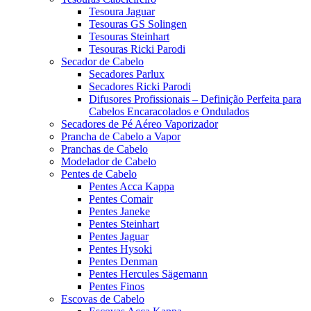
Tesoura Jaguar
Tesouras GS Solingen
Tesouras Steinhart
Tesouras Ricki Parodi
Secador de Cabelo
Secadores Parlux
Secadores Ricki Parodi
Difusores Profissionais – Definição Perfeita para
Cabelos Encaracolados e Ondulados
Secadores de Pé Aéreo Vaporizador
Prancha de Cabelo a Vapor
Pranchas de Cabelo
Modelador de Cabelo
Pentes de Cabelo
Pentes Acca Kappa
Pentes Comair
Pentes Janeke
Pentes Steinhart
Pentes Jaguar
Pentes Hysoki
Pentes Denman
Pentes Hercules Sägemann
Pentes Finos
Escovas de Cabelo