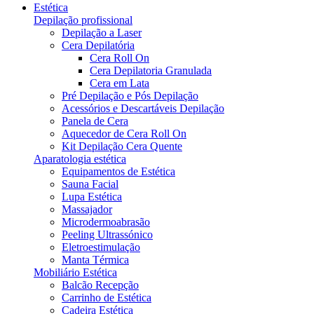
Estética
Depilação profissional
Depilação a Laser
Cera Depilatória
Cera Roll On
Cera Depilatoria Granulada
Cera em Lata
Pré Depilação e Pós Depilação
Acessórios e Descartáveis Depilação
Panela de Cera
Aquecedor de Cera Roll On
Kit Depilação Cera Quente
Aparatologia estética
Equipamentos de Estética
Sauna Facial
Lupa Estética
Massajador
Microdermoabrasão
Peeling Ultrassónico
Eletroestimulação
Manta Térmica
Mobiliário Estética
Balcão Recepção
Carrinho de Estética
Cadeira Estética