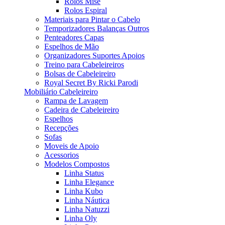
Rolos Mise
Rolos Espiral
Materiais para Pintar o Cabelo
Temporizadores Balanças Outros
Penteadores Capas
Espelhos de Mão
Organizadores Suportes Apoios
Treino para Cabeleireiros
Bolsas de Cabeleireiro
Royal Secret By Ricki Parodi
Mobiliário Cabeleireiro
Rampa de Lavagem
Cadeira de Cabeleireiro
Espelhos
Recepções
Sofas
Moveis de Apoio
Acessorios
Modelos Compostos
Linha Status
Linha Elegance
Linha Kubo
Linha Náutica
Linha Natuzzi
Linha Oly