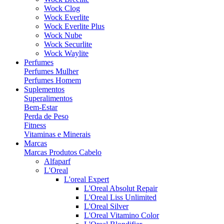
Wock Clog
Wock Everlite
Wock Everlite Plus
Wock Nube
Wock Securlite
Wock Waylite
Perfumes
Perfumes Mulher
Perfumes Homem
Suplementos
Superalimentos
Bem-Estar
Perda de Peso
Fitness
Vitaminas e Minerais
Marcas
Marcas Produtos Cabelo
Alfaparf
L'Oreal
L'oreal Expert
L'Oreal Absolut Repair
L'Oreal Liss Unlimited
L'Oreal Silver
L'Oreal Vitamino Color