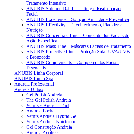
Tratamento Intensivo
ANUBIS Sublime D-Lift – Lifting e Reafirmação
Facial
ANUBIS Excellence – Solução Anti-Idade Preventiva
ANUBIS Effectivity – Envelhecimento, Flacidez e
Nutrição
ANUBIS Concentrate Line – Concentrados Faciais de
Ação Específica
ANUBIS Mask Line – Máscaras Faciais de Tratamento
ANUBIS Protective Line – Proteção Solar UVA/UVB
e Bronzeado
ANUBIS Complements – Complementos Faciais
Essenciais
ANUBIS Linha Corporal
ANUBIS Linha Spa
Andreia Professional
Andreia Unhas
Gel Polish Andreia
The Gel Polish Andreia
Vernizes Andreia 14ml
Andreia Pocket
Verniz Andreia Hybrid Gel
Verniz Andreia Nutricolor
Gel Construção Andreia
Andreia Acrílico