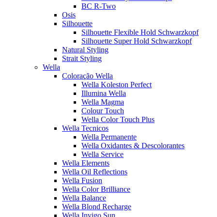
BC R-Two
Osis
Silhouette
Silhouette Flexible Hold Schwarzkopf
Silhouette Super Hold Schwarzkopf
Natural Styling
Strait Styling
Wella
Coloração Wella
Wella Koleston Perfect
Illumina Wella
Wella Magma
Colour Touch
Wella Color Touch Plus
Wella Tecnicos
Wella Permanente
Wella Oxidantes & Descolorantes
Wella Service
Wella Elements
Wella Oil Reflections
Wella Fusion
Wella Color Brilliance
Wella Balance
Wella Blond Recharge
Wella Invigo Sun