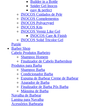
Builder in a Bottle
Spider Gel Inocos
easy & perfect
INOCOS Cuidados de Pele
INOCOS Complementos
INOCOS Polyacrygel
INOCOS Kits
INOCOS Verniz Like Gel
INOCOS Care & Finish
INOCOS Solid Tricolor Gel
Purple
Barber Shop
Cabelo Produtos Barbeiro
Shampoo Homem
Finalizador de Cabelo Barbershop
Produtos para Barba
Shampoo Barba
Condicionador Barba
Espuma de Barbear Creme de Barbear
Aparador de Barba
Finalizador de Barba Pós Barba
Máquina de Barba
Navalha de Barbear
Lamina para Navalha
Acessórios Barbearia