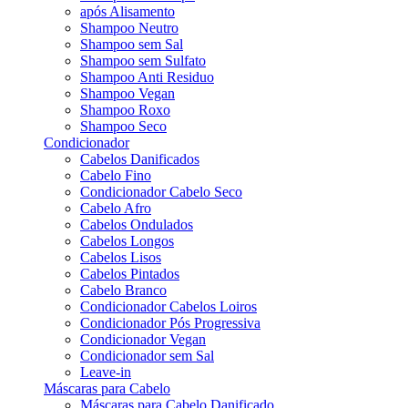
após Alisamento
Shampoo Neutro
Shampoo sem Sal
Shampoo sem Sulfato
Shampoo Anti Residuo
Shampoo Vegan
Shampoo Roxo
Shampoo Seco
Condicionador
Cabelos Danificados
Cabelo Fino
Condicionador Cabelo Seco
Cabelo Afro
Cabelos Ondulados
Cabelos Longos
Cabelos Lisos
Cabelos Pintados
Cabelo Branco
Condicionador Cabelos Loiros
Condicionador Pós Progressiva
Condicionador Vegan
Condicionador sem Sal
Leave-in
Máscaras para Cabelo
Máscaras para Cabelo Danificado