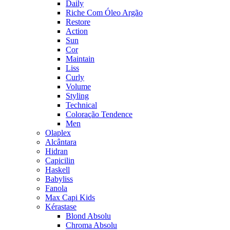
Daily
Riche Com Óleo Argão
Restore
Action
Sun
Cor
Maintain
Liss
Curly
Volume
Styling
Technical
Coloração Tendence
Men
Olaplex
Alcântara
Hidran
Capicilin
Haskell
Babyliss
Fanola
Max Capi Kids
Kérastase
Blond Absolu
Chroma Absolu