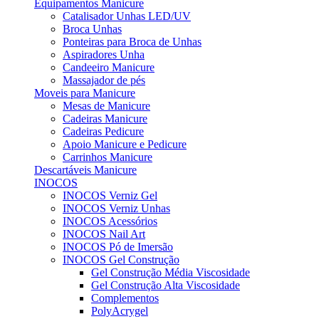
Equipamentos Manicure
Catalisador Unhas LED/UV
Broca Unhas
Ponteiras para Broca de Unhas
Aspiradores Unha
Candeeiro Manicure
Massajador de pés
Moveis para Manicure
Mesas de Manicure
Cadeiras Manicure
Cadeiras Pedicure
Apoio Manicure e Pedicure
Carrinhos Manicure
Descartáveis Manicure
INOCOS
INOCOS Verniz Gel
INOCOS Verniz Unhas
INOCOS Acessórios
INOCOS Nail Art
INOCOS Pó de Imersão
INOCOS Gel Construção
Gel Construção Média Viscosidade
Gel Construção Alta Viscosidade
Complementos
PolyAcrygel