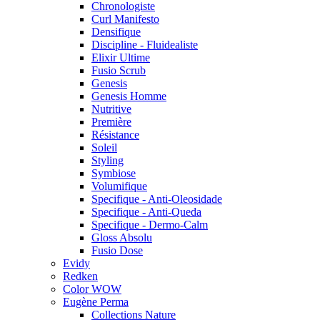
Chronologiste
Curl Manifesto
Densifique
Discipline - Fluidealiste
Elixir Ultime
Fusio Scrub
Genesis
Genesis Homme
Nutritive
Première
Résistance
Soleil
Styling
Symbiose
Volumifique
Specifique - Anti-Oleosidade
Specifique - Anti-Queda
Specifique - Dermo-Calm
Gloss Absolu
Fusio Dose
Evidy
Redken
Color WOW
Eugène Perma
Collections Nature