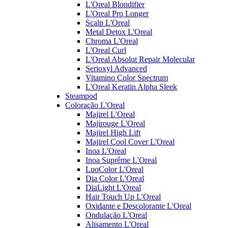
L'Oreal Blondifier
L'Oreal Pro Longer
Scalp L'Oreal
Metal Detox L'Oreal
Chroma L'Oreal
L'Oreal Curl
L'Oreal Absolut Repair Molecular
Serioxyl Advanced
Vitamino Color Spectrum
L'Oreal Keratin Alpha Sleek
Steampod
Coloração L'Oreal
Majirel L'Oreal
Majirouge L'Oreal
Majirel High Lift
Majirel Cool Cover L'Oreal
Inoa L'Oreal
Inoa Suprême L'Oreal
LuoColor L'Oreal
Dia Color L'Oreal
DiaLight L'Oreal
Hair Touch Up L'Oreal
Oxidante e Descolorante L'Oreal
Ondulação L'Oreal
Alisamento L'Oreal