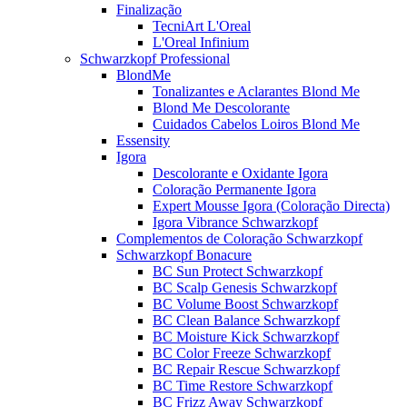
Finalização
TecniArt L'Oreal
L'Oreal Infinium
Schwarzkopf Professional
BlondMe
Tonalizantes e Aclarantes Blond Me
Blond Me Descolorante
Cuidados Cabelos Loiros Blond Me
Essensity
Igora
Descolorante e Oxidante Igora
Coloração Permanente Igora
Expert Mousse Igora (Coloração Directa)
Igora Vibrance Schwarzkopf
Complementos de Coloração Schwarzkopf
Schwarzkopf Bonacure
BC Sun Protect Schwarzkopf
BC Scalp Genesis Schwarzkopf
BC Volume Boost Schwarzkopf
BC Clean Balance Schwarzkopf
BC Moisture Kick Schwarzkopf
BC Color Freeze Schwarzkopf
BC Repair Rescue Schwarzkopf
BC Time Restore Schwarzkopf
BC Frizz Away Schwarzkopf