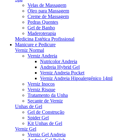
Velas de Massagem
Óleo para Massagem
Creme de Massagem
Pedras Quentes
Gel de Banho
Maderoterapia
Medicina Estética Profissional
Manicure e Pedicure
Verniz Normal
Verniz Andreia
Nutricolor Andreia
Andreia Hybrid Gel
Verniz Andreia Pocket
Verniz Andreia Hipoalergénico 14ml
Verniz Inocos
Verniz Risque
Tratamento da Unha
Secante de Verniz
Unhas de Gel
Gel de Construção
Spider Gel
Kit Unhas de Gel
Verniz Gel
Verniz Gel Andreia