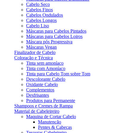
Cabelo Seco
Cabelos Finos
Cabelos Ondulados
Cabelos Longos
Cabelo Liso
Máscaras para Cabelos Pintados
Máscaras para Cabelos Loiros
Máscara pós Progressiva
Máscaras Vegan
Finalizador de Cabelo
Coloração e Técnica
Tinta sem amoníaco
Tinta com Amoníaco
Tinta para Cabelo Tom sobre Tom
Descolorante Cabelo
Oxidante Cabelo
Complementos
Desfrisantes
Produtos para Permanente
Shampoos e Cremes de Rampa
Material de Cabeleireiro
Maquina de Cortar Cabelo
Manutenção
Pentes & Cabeças
Tesouras Cabeleireiro