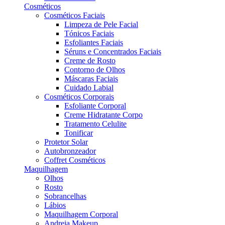
Cosméticos
Cosméticos Faciais
Limpeza de Pele Facial
Tónicos Faciais
Esfoliantes Faciais
Séruns e Concentrados Faciais
Creme de Rosto
Contorno de Olhos
Máscaras Faciais
Cuidado Labial
Cosméticos Corporais
Esfoliante Corporal
Creme Hidratante Corpo
Tratamento Celulite
Tonificar
Protetor Solar
Autobronzeador
Coffret Cosméticos
Maquilhagem
Olhos
Rosto
Sobrancelhas
Lábios
Maquilhagem Corporal
Andreia Makeup