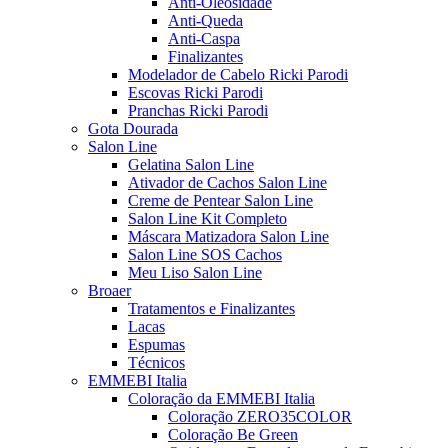
Anti-Oleosidade
Anti-Queda
Anti-Caspa
Finalizantes
Modelador de Cabelo Ricki Parodi
Escovas Ricki Parodi
Pranchas Ricki Parodi
Gota Dourada
Salon Line
Gelatina Salon Line
Ativador de Cachos Salon Line
Creme de Pentear Salon Line
Salon Line Kit Completo
Máscara Matizadora Salon Line
Salon Line SOS Cachos
Meu Liso Salon Line
Broaer
Tratamentos e Finalizantes
Lacas
Espumas
Técnicos
EMMEBI Italia
Coloração da EMMEBI Italia
Coloração ZERO35COLOR
Coloração Be Green