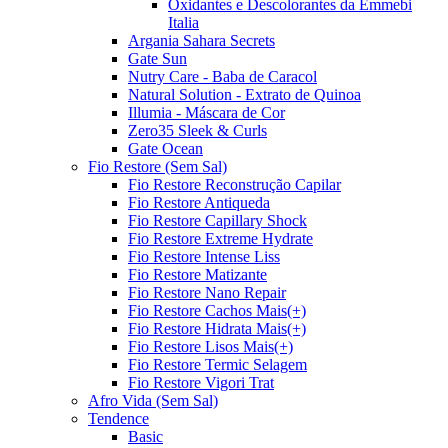
Oxidantes e Descolorantes da Emmebi
Italia
Argania Sahara Secrets
Gate Sun
Nutry Care - Baba de Caracol
Natural Solution - Extrato de Quinoa
Illumia - Máscara de Cor
Zero35 Sleek & Curls
Gate Ocean
Fio Restore (Sem Sal)
Fio Restore Reconstrução Capilar
Fio Restore Antiqueda
Fio Restore Capillary Shock
Fio Restore Extreme Hydrate
Fio Restore Intense Liss
Fio Restore Matizante
Fio Restore Nano Repair
Fio Restore Cachos Mais(+)
Fio Restore Hidrata Mais(+)
Fio Restore Lisos Mais(+)
Fio Restore Termic Selagem
Fio Restore Vigori Trat
Afro Vida (Sem Sal)
Tendence
Basic