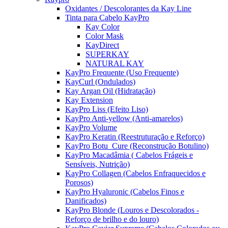
Oxidantes / Descolorantes da Kay Line
Tinta para Cabelo KayPro
Kay Color
Color Mask
KayDirect
SUPERKAY
NATURAL KAY
KayPro Frequente (Uso Frequente)
KayCurl (Ondulados)
Kay Argan Oil (Hidratação)
Kay Extension
KayPro Liss (Efeito Liso)
KayPro Anti-yellow (Anti-amarelos)
KayPro Volume
KayPro Keratin (Reestruturação e Reforço)
KayPro Botu_Cure (Reconstrução Botulino)
KayPro Macadâmia ( Cabelos Frágeis e
Sensíveis, Nutrição)
KayPro Collagen (Cabelos Enfraquecidos e
Porosos)
KayPro Hyaluronic (Cabelos Finos e
Danificados)
KayPro Blonde (Louros e Descolorados -
Reforço de brilho e do louro)