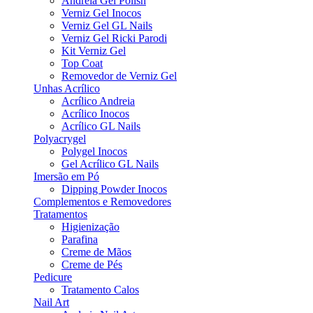
Andreia Gel Polish
Verniz Gel Inocos
Verniz Gel GL Nails
Verniz Gel Ricki Parodi
Kit Verniz Gel
Top Coat
Removedor de Verniz Gel
Unhas Acrílico
Acrílico Andreia
Acrílico Inocos
Acrílico GL Nails
Polyacrygel
Polygel Inocos
Gel Acrílico GL Nails
Imersão em Pó
Dipping Powder Inocos
Complementos e Removedores
Tratamentos
Higienização
Parafina
Creme de Mãos
Creme de Pés
Pedicure
Tratamento Calos
Nail Art