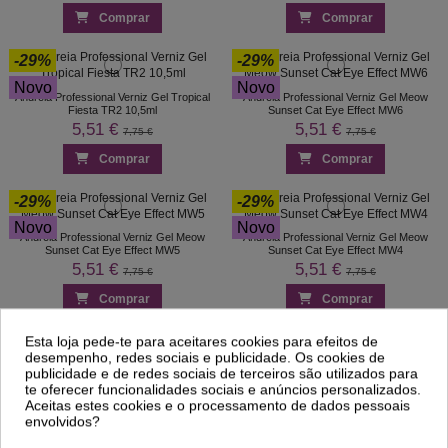
Comprar
Comprar
-29%
-29%
Novo
Novo
Andreia Professional Verniz Gel Tropical
Andreia Professional Verniz Gel Meow
Fiesta TR2 10,5ml
Sunset Cat Eye Effect MW6
5,51 €
5,51 €
7,75 €
7,75 €
Comprar
Comprar
-29%
-29%
Novo
Novo
Andreia Professional Verniz Gel Meow
Andreia Professional Verniz Gel Meow
Sunset Cat Eye Effect MW5
Sunset Cat Eye Effect MW4
5,51 €
5,51 €
7,75 €
7,75 €
Comprar
Comprar
-29%
-29%
Esta loja pede-te para aceitares cookies para efeitos de
desempenho, redes sociais e publicidade. Os cookies de
Novo
Novo
publicidade e de redes sociais de terceiros são utilizados para
Andreia Professional Verniz Gel Meow
Andreia Professional Verniz Gel Meow
te oferecer funcionalidades sociais e anúncios personalizados.
Sunset Cat Eye Effect MW3
Sunset Cat Eye Effect MW2
Aceitas estes cookies e o processamento de dados pessoais
5,51 €
5,51 €
7,75 €
7,75 €
envolvidos?
Comprar
Comprar