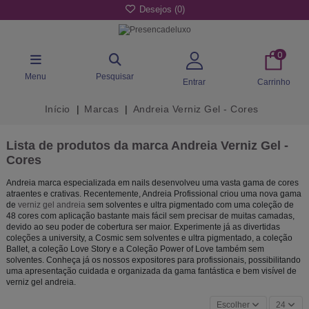
Desejos (
0
)
0
Menu
Pesquisar
Entrar
Carrinho
Início
Marcas
Andreia Verniz Gel - Cores
Lista de produtos da marca Andreia Verniz Gel -
Cores
Andreia marca especializada em nails desenvolveu uma vasta gama de cores
atraentes e crativas. Recentemente, Andreia Profissional criou uma nova gama
de
verniz gel andreia
sem solventes e ultra pigmentado com uma coleção de
48 cores com aplicação bastante mais fácil sem precisar de muitas camadas,
devido ao seu poder de cobertura ser maior. Experimente já as divertidas
coleções a university, a Cosmic sem solventes e ultra pigmentado, a coleção
Ballet, a coleção Love Story e a Coleção Power of Love também sem
solventes. Conheça já os nossos expositores para profissionais, possibilitando
uma apresentação cuidada e organizada da gama fantástica e bem visível de
verniz gel andreia.
Escolher
24