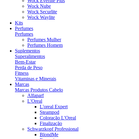
Wock Everlite Plus
Wock Nube
Wock Securlite
Wock Waylite
Kits
Perfumes
Perfumes
Perfumes Mulher
Perfumes Homem
Suplementos
Superalimentos
Bem-Estar
Perda de Peso
Fitness
Vitaminas e Minerais
Marcas
Marcas Produtos Cabelo
Alfaparf
L'Oreal
L'oreal Expert
Steampod
Coloração L'Oreal
Finalização
Schwarzkopf Professional
BlondMe