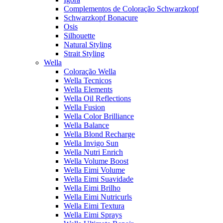
Complementos de Coloração Schwarzkopf
Schwarzkopf Bonacure
Osis
Silhouette
Natural Styling
Strait Styling
Wella
Coloração Wella
Wella Tecnicos
Wella Elements
Wella Oil Reflections
Wella Fusion
Wella Color Brilliance
Wella Balance
Wella Blond Recharge
Wella Invigo Sun
Wella Nutri Enrich
Wella Volume Boost
Wella Eimi Volume
Wella Eimi Suavidade
Wella Eimi Brilho
Wella Eimi Nutricurls
Wella Eimi Textura
Wella Eimi Sprays