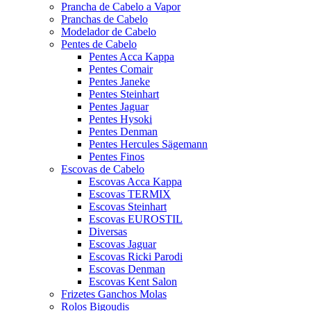
Prancha de Cabelo a Vapor
Pranchas de Cabelo
Modelador de Cabelo
Pentes de Cabelo
Pentes Acca Kappa
Pentes Comair
Pentes Janeke
Pentes Steinhart
Pentes Jaguar
Pentes Hysoki
Pentes Denman
Pentes Hercules Sägemann
Pentes Finos
Escovas de Cabelo
Escovas Acca Kappa
Escovas TERMIX
Escovas Steinhart
Escovas EUROSTIL
Diversas
Escovas Jaguar
Escovas Ricki Parodi
Escovas Denman
Escovas Kent Salon
Frizetes Ganchos Molas
Rolos Bigoudis