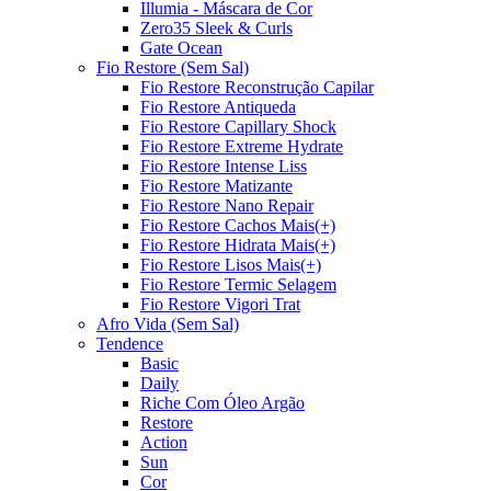
Illumia - Máscara de Cor
Zero35 Sleek & Curls
Gate Ocean
Fio Restore (Sem Sal)
Fio Restore Reconstrução Capilar
Fio Restore Antiqueda
Fio Restore Capillary Shock
Fio Restore Extreme Hydrate
Fio Restore Intense Liss
Fio Restore Matizante
Fio Restore Nano Repair
Fio Restore Cachos Mais(+)
Fio Restore Hidrata Mais(+)
Fio Restore Lisos Mais(+)
Fio Restore Termic Selagem
Fio Restore Vigori Trat
Afro Vida (Sem Sal)
Tendence
Basic
Daily
Riche Com Óleo Argão
Restore
Action
Sun
Cor