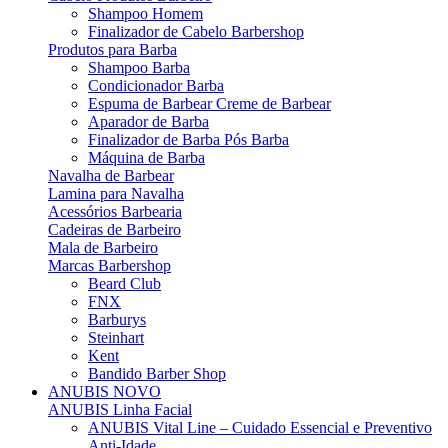
Shampoo Homem
Finalizador de Cabelo Barbershop
Produtos para Barba
Shampoo Barba
Condicionador Barba
Espuma de Barbear Creme de Barbear
Aparador de Barba
Finalizador de Barba Pós Barba
Máquina de Barba
Navalha de Barbear
Lamina para Navalha
Acessórios Barbearia
Cadeiras de Barbeiro
Mala de Barbeiro
Marcas Barbershop
Beard Club
FNX
Barburys
Steinhart
Kent
Bandido Barber Shop
ANUBIS
NOVO
ANUBIS Linha Facial
ANUBIS Vital Line – Cuidado Essencial e Preventivo
Anti-Idade