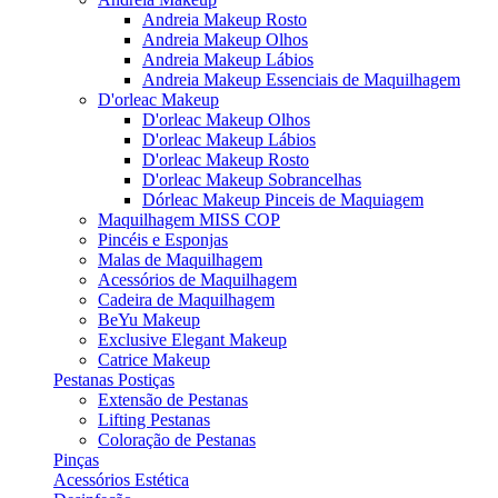
Andreia Makeup Rosto
Andreia Makeup Olhos
Andreia Makeup Lábios
Andreia Makeup Essenciais de Maquilhagem
D'orleac Makeup
D'orleac Makeup Olhos
D'orleac Makeup Lábios
D'orleac Makeup Rosto
D'orleac Makeup Sobrancelhas
Dórleac Makeup Pinceis de Maquiagem
Maquilhagem MISS COP
Pincéis e Esponjas
Malas de Maquilhagem
Acessórios de Maquilhagem
Cadeira de Maquilhagem
BeYu Makeup
Exclusive Elegant Makeup
Catrice Makeup
Pestanas Postiças
Extensão de Pestanas
Lifting Pestanas
Coloração de Pestanas
Pinças
Acessórios Estética