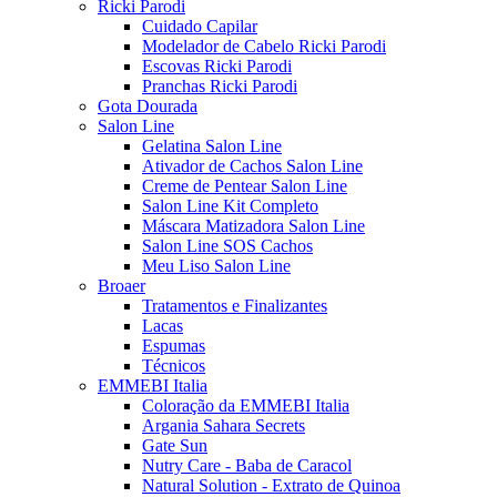
Ricki Parodi
Cuidado Capilar
Modelador de Cabelo Ricki Parodi
Escovas Ricki Parodi
Pranchas Ricki Parodi
Gota Dourada
Salon Line
Gelatina Salon Line
Ativador de Cachos Salon Line
Creme de Pentear Salon Line
Salon Line Kit Completo
Máscara Matizadora Salon Line
Salon Line SOS Cachos
Meu Liso Salon Line
Broaer
Tratamentos e Finalizantes
Lacas
Espumas
Técnicos
EMMEBI Italia
Coloração da EMMEBI Italia
Argania Sahara Secrets
Gate Sun
Nutry Care - Baba de Caracol
Natural Solution - Extrato de Quinoa