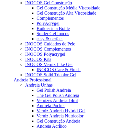
INOCOS Gel Construção
Gel Construção Média Viscosidade
Gel Construção Alta Viscosidade
Complementos
PolyAcrygel
Builder in a Bottle
Spider Gel Inocos
easy & perfect
INOCOS Cuidados de Pele
INOCOS Complementos
INOCOS Polyacrygel
INOCOS Kits
INOCOS Verniz Like Gel
INOCOS Care & Finish
INOCOS Solid Tricolor Gel
Andreia Professional
Andreia Unhas
Gel Polish Andreia
The Gel Polish Andreia
Vernizes Andreia 14ml
Andreia Pocket
Verniz Andreia Hybrid Gel
Verniz Andreia Nutricolor
Gel Construção Andreia
Andreia Acrílico