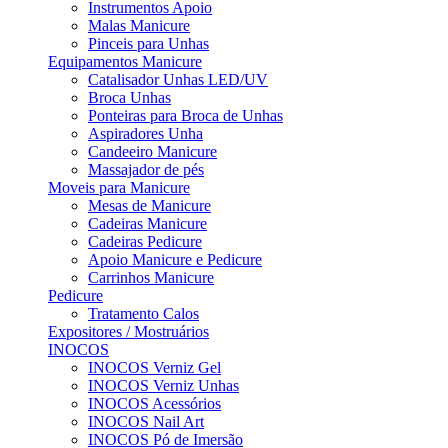
Instrumentos Apoio
Malas Manicure
Pinceis para Unhas
Equipamentos Manicure
Catalisador Unhas LED/UV
Broca Unhas
Ponteiras para Broca de Unhas
Aspiradores Unha
Candeeiro Manicure
Massajador de pés
Moveis para Manicure
Mesas de Manicure
Cadeiras Manicure
Cadeiras Pedicure
Apoio Manicure e Pedicure
Carrinhos Manicure
Pedicure
Tratamento Calos
Expositores / Mostruários
INOCOS
INOCOS Verniz Gel
INOCOS Verniz Unhas
INOCOS Acessórios
INOCOS Nail Art
INOCOS Pó de Imersão