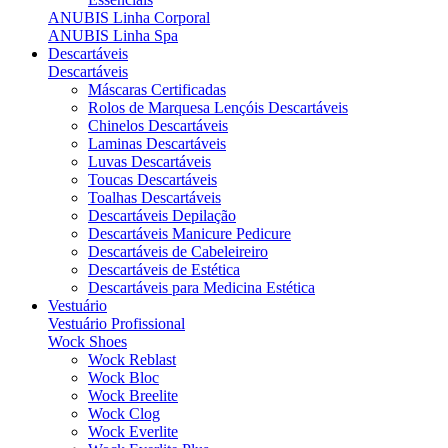
ANUBIS Linha Corporal
ANUBIS Linha Spa
Descartáveis
Descartáveis
Máscaras Certificadas
Rolos de Marquesa Lençóis Descartáveis
Chinelos Descartáveis
Laminas Descartáveis
Luvas Descartáveis
Toucas Descartáveis
Toalhas Descartáveis
Descartáveis Depilação
Descartáveis Manicure Pedicure
Descartáveis de Cabeleireiro
Descartáveis de Estética
Descartáveis para Medicina Estética
Vestuário
Vestuário Profissional
Wock Shoes
Wock Reblast
Wock Bloc
Wock Breelite
Wock Clog
Wock Everlite