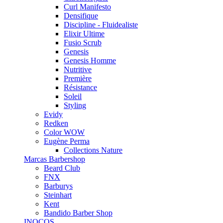
Curl Manifesto
Densifique
Discipline - Fluidealiste
Elixir Ultime
Fusio Scrub
Genesis
Genesis Homme
Nutritive
Première
Résistance
Soleil
Styling
Evidy
Redken
Color WOW
Eugène Perma
Collections Nature
Marcas Barbershop
Beard Club
FNX
Barburys
Steinhart
Kent
Bandido Barber Shop
INOCOS