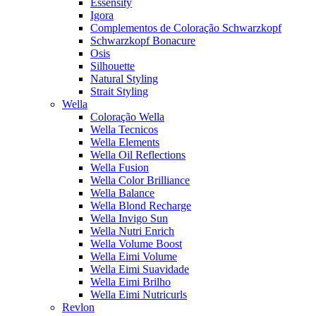
Essensity
Igora
Complementos de Coloração Schwarzkopf
Schwarzkopf Bonacure
Osis
Silhouette
Natural Styling
Strait Styling
Wella
Coloração Wella
Wella Tecnicos
Wella Elements
Wella Oil Reflections
Wella Fusion
Wella Color Brilliance
Wella Balance
Wella Blond Recharge
Wella Invigo Sun
Wella Nutri Enrich
Wella Volume Boost
Wella Eimi Volume
Wella Eimi Suavidade
Wella Eimi Brilho
Wella Eimi Nutricurls
Revlon