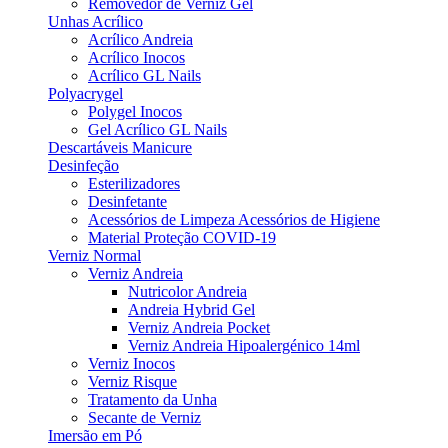
Removedor de Verniz Gel
Unhas Acrílico
Acrílico Andreia
Acrílico Inocos
Acrílico GL Nails
Polyacrygel
Polygel Inocos
Gel Acrílico GL Nails
Descartáveis Manicure
Desinfeção
Esterilizadores
Desinfetante
Acessórios de Limpeza Acessórios de Higiene
Material Proteção COVID-19
Verniz Normal
Verniz Andreia
Nutricolor Andreia
Andreia Hybrid Gel
Verniz Andreia Pocket
Verniz Andreia Hipoalergénico 14ml
Verniz Inocos
Verniz Risque
Tratamento da Unha
Secante de Verniz
Imersão em Pó