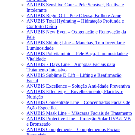
ANUBIS Sensitive Care – Pele Sensível, Reativa e
Intolerante
ANUBIS Regul Oil – Pele Oleosa, Brilho e Acne
ANUBIS Total Hydrating – Hidratação Profunda e
Conforto Diário
ANUBIS New Even – Oxigenação e Renovação da
Pele
ANUBIS Shining Line – Manchas, Tom Irregular e
Luminosidade
ANUBIS Polivitaminic – Pele Baça, Luminosidade e
Vitalidade
ANUBIS 7 Days Line – Ampolas Faciais para
Tratamento Intensivo
ANUBIS Sublime D-Lift – Lifting e Reafirmação
Facial
ANUBIS Excellence – Solução Anti-Idade Preventiva
ANUBIS Effectivity – Envelhecimento, Flacidez e
Nutrição
ANUBIS Concentrate Line – Concentrados Faciais de
Ação Específica
ANUBIS Mask Line – Máscaras Faciais de Tratamento
ANUBIS Protective Line – Proteção Solar UVA/UVB
e Bronzeado
ANUBIS Complements – Complementos Faciais
Essenciais