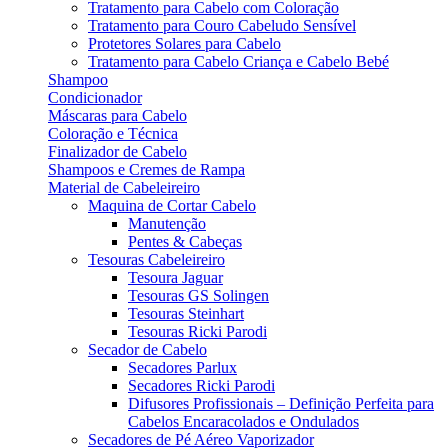
Tratamento para Cabelo com Coloração
Tratamento para Couro Cabeludo Sensível
Protetores Solares para Cabelo
Tratamento para Cabelo Criança e Cabelo Bebé
Shampoo
Condicionador
Máscaras para Cabelo
Coloração e Técnica
Finalizador de Cabelo
Shampoos e Cremes de Rampa
Material de Cabeleireiro
Maquina de Cortar Cabelo
Manutenção
Pentes & Cabeças
Tesouras Cabeleireiro
Tesoura Jaguar
Tesouras GS Solingen
Tesouras Steinhart
Tesouras Ricki Parodi
Secador de Cabelo
Secadores Parlux
Secadores Ricki Parodi
Difusores Profissionais – Definição Perfeita para
Cabelos Encaracolados e Ondulados
Secadores de Pé Aéreo Vaporizador