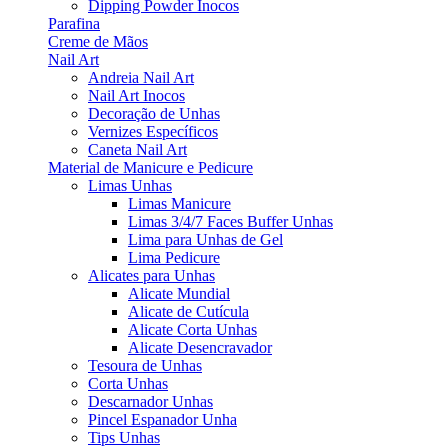
Dipping Powder Inocos
Parafina
Creme de Mãos
Nail Art
Andreia Nail Art
Nail Art Inocos
Decoração de Unhas
Vernizes Específicos
Caneta Nail Art
Material de Manicure e Pedicure
Limas Unhas
Limas Manicure
Limas 3/4/7 Faces Buffer Unhas
Lima para Unhas de Gel
Lima Pedicure
Alicates para Unhas
Alicate Mundial
Alicate de Cutícula
Alicate Corta Unhas
Alicate Desencravador
Tesoura de Unhas
Corta Unhas
Descarnador Unhas
Pincel Espanador Unha
Tips Unhas