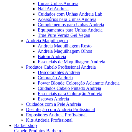
Limas Unhas Andreia
Nail Art Andreia
Cuidados com Unhas Andreia Lab
Acessórios para Unhas Andreia
Complementos para Unhas Andreia
Equipamentos para Unhas Andreia
True Pure Verniz Gel Vegan
Andreia Maquilhagem
Andreia Maquilhagem Rosto
Andreia Maquilhagem Olhos
Batom Andreia
Essenciais de Maquilhagem Andreia
Produtos Cabelo Profissional Andreia
Descolorantes Andreia
Coloração Andreia
Power Blonde Coloração Aclarante Andreia
Cuidados Cabelo Pintado Andreia
Essenciais para Coloração Andreia
Escovas Andreia
Cuidados com a Pele Andreia
Desinfeção com Andreia Profissional
Expositores Andreia Profissional
Kits Andreia Profissional
Barber shop
Cabelo Produtos Barbeiro