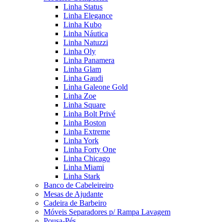
Linha Status
Linha Elegance
Linha Kubo
Linha Náutica
Linha Natuzzi
Linha Oly
Linha Panamera
Linha Glam
Linha Gaudi
Linha Galeone Gold
Linha Zoe
Linha Square
Linha Bolt Privé
Linha Boston
Linha Extreme
Linha York
Linha Forty One
Linha Chicago
Linha Miami
Linha Stark
Banco de Cabeleireiro
Mesas de Ajudante
Cadeira de Barbeiro
Móveis Separadores p/ Rampa Lavagem
Pousa-Pés