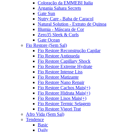
Coloração da EMMEBI Italia
Argania Sahara Secrets
Gate Sun
Nutry Care - Baba de Caracol
Natural Solution - Extrato de Quinoa
Illumia - Máscara de Cor
Zero35 Sleek & Curls
Gate Ocean
Fio Restore (Sem Sal)
Fio Restore Reconstrução Capilar
Fio Restore Antiqueda
Fio Restore Capillary Shock
Fio Restore Extreme Hydrate
Fio Restore Intense Liss
Fio Restore Matizante
Fio Restore Nano Repair
Fio Restore Cachos Mais(+)
Fio Restore Hidrata Mais(+)
Fio Restore Lisos Mais(+)
Fio Restore Termic Selagem
Fio Restore Vigori Trat
Afro Vida (Sem Sal)
Tendence
Basic
Daily