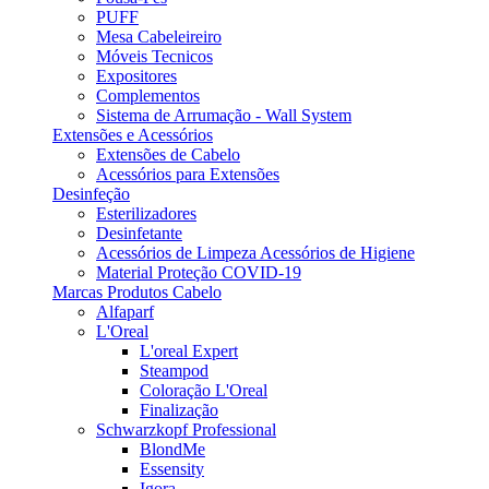
PUFF
Mesa Cabeleireiro
Móveis Tecnicos
Expositores
Complementos
Sistema de Arrumação - Wall System
Extensões e Acessórios
Extensões de Cabelo
Acessórios para Extensões
Desinfeção
Esterilizadores
Desinfetante
Acessórios de Limpeza Acessórios de Higiene
Material Proteção COVID-19
Marcas Produtos Cabelo
Alfaparf
L'Oreal
L'oreal Expert
Steampod
Coloração L'Oreal
Finalização
Schwarzkopf Professional
BlondMe
Essensity
Igora