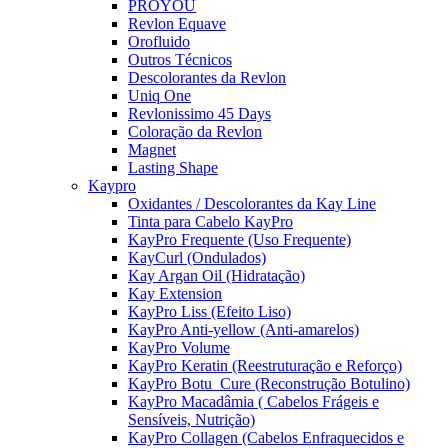
PROYOU
Revlon Equave
Orofluido
Outros Técnicos
Descolorantes da Revlon
Uniq One
Revlonissimo 45 Days
Coloração da Revlon
Magnet
Lasting Shape
Kaypro
Oxidantes / Descolorantes da Kay Line
Tinta para Cabelo KayPro
KayPro Frequente (Uso Frequente)
KayCurl (Ondulados)
Kay Argan Oil (Hidratação)
Kay Extension
KayPro Liss (Efeito Liso)
KayPro Anti-yellow (Anti-amarelos)
KayPro Volume
KayPro Keratin (Reestruturação e Reforço)
KayPro Botu_Cure (Reconstrução Botulino)
KayPro Macadâmia ( Cabelos Frágeis e
Sensíveis, Nutrição)
KayPro Collagen (Cabelos Enfraquecidos e