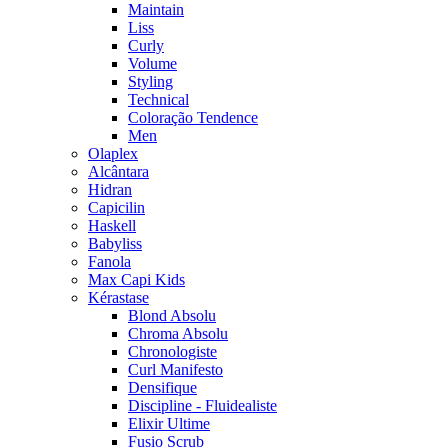
Maintain
Liss
Curly
Volume
Styling
Technical
Coloração Tendence
Men
Olaplex
Alcântara
Hidran
Capicilin
Haskell
Babyliss
Fanola
Max Capi Kids
Kérastase
Blond Absolu
Chroma Absolu
Chronologiste
Curl Manifesto
Densifique
Discipline - Fluidealiste
Elixir Ultime
Fusio Scrub