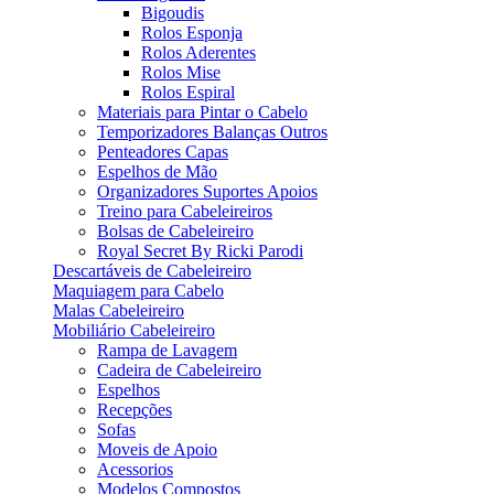
Bigoudis
Rolos Esponja
Rolos Aderentes
Rolos Mise
Rolos Espiral
Materiais para Pintar o Cabelo
Temporizadores Balanças Outros
Penteadores Capas
Espelhos de Mão
Organizadores Suportes Apoios
Treino para Cabeleireiros
Bolsas de Cabeleireiro
Royal Secret By Ricki Parodi
Descartáveis de Cabeleireiro
Maquiagem para Cabelo
Malas Cabeleireiro
Mobiliário Cabeleireiro
Rampa de Lavagem
Cadeira de Cabeleireiro
Espelhos
Recepções
Sofas
Moveis de Apoio
Acessorios
Modelos Compostos