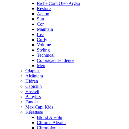
Riche Com Óleo Argão
Restore
Action
Sun
Cor
Maintain
Liss
Curly
Volume
Styling
Technical
Coloração Tendence
Men
Olaplex
Alcântara
Hidran
Capicilin
Haskell
Babyliss
Fanola
Max Capi Kids
Kérastase
Blond Absolu
Chroma Absolu
Chronologiste