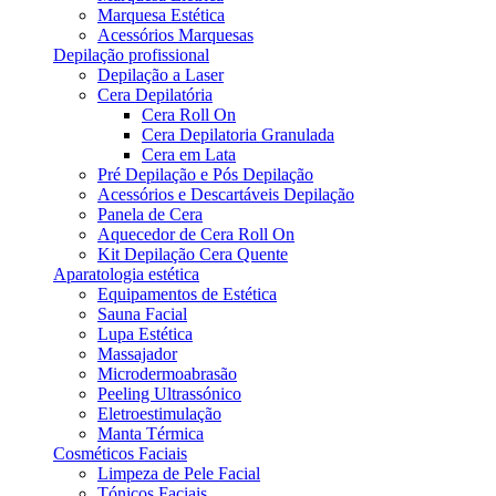
Marquesa Estética
Acessórios Marquesas
Depilação profissional
Depilação a Laser
Cera Depilatória
Cera Roll On
Cera Depilatoria Granulada
Cera em Lata
Pré Depilação e Pós Depilação
Acessórios e Descartáveis Depilação
Panela de Cera
Aquecedor de Cera Roll On
Kit Depilação Cera Quente
Aparatologia estética
Equipamentos de Estética
Sauna Facial
Lupa Estética
Massajador
Microdermoabrasão
Peeling Ultrassónico
Eletroestimulação
Manta Térmica
Cosméticos Faciais
Limpeza de Pele Facial
Tónicos Faciais