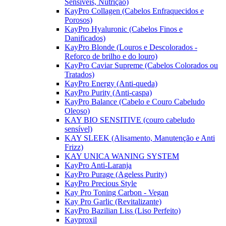
Sensíveis, Nutrição)
KayPro Collagen (Cabelos Enfraquecidos e
Porosos)
KayPro Hyaluronic (Cabelos Finos e
Danificados)
KayPro Blonde (Louros e Descolorados -
Reforço de brilho e do louro)
KayPro Caviar Supreme (Cabelos Colorados ou
Tratados)
KayPro Energy (Anti-queda)
KayPro Purity (Anti-caspa)
KayPro Balance (Cabelo e Couro Cabeludo
Oleoso)
KAY BIO SENSITIVE (couro cabeludo
sensível)
KAY SLEEK (Alisamento, Manutenção e Anti
Frizz)
KAY UNICA WANING SYSTEM
KayPro Anti-Laranja
KayPro Purage (Ageless Purity)
KayPro Precious Style
Kay Pro Toning Carbon - Vegan
Kay Pro Garlic (Revitalizante)
KayPro Bazilian Liss (Liso Perfeito)
Kayproxil