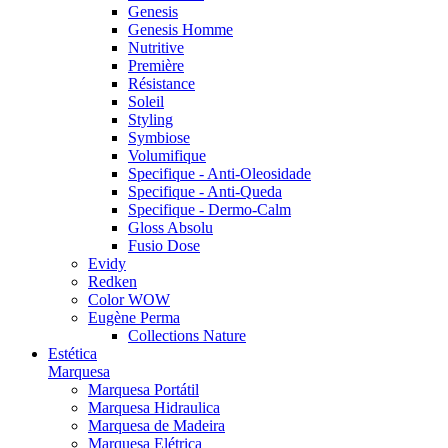
Genesis
Genesis Homme
Nutritive
Première
Résistance
Soleil
Styling
Symbiose
Volumifique
Specifique - Anti-Oleosidade
Specifique - Anti-Queda
Specifique - Dermo-Calm
Gloss Absolu
Fusio Dose
Evidy
Redken
Color WOW
Eugène Perma
Collections Nature
Estética
Marquesa
Marquesa Portátil
Marquesa Hidraulica
Marquesa de Madeira
Marquesa Elétrica