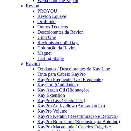
Wella Ultimate Repair
Revlon
PROYOU
Revlon Equave
Orofluido
Outros Técnicos
Descolorantes da Revlon
Uniq One
Revlonissimo 45 Days
Coloração da Revlon
Magnet
Lasting Shape
Kaypro
Oxidantes / Descolorantes da Kay Line
Tinta para Cabelo KayPro
KayPro Frequente (Uso Frequente)
KayCurl (Ondulados)
Kay Argan Oil (Hidratação)
Kay Extension
KayPro Liss (Efeito Liso)
KayPro Anti-yellow (Anti-amarelos)
KayPro Volume
KayPro Keratin (Reestruturação e Reforço)
KayPro Botu_Cure (Reconstrução Botulino)
KayPro Macadâmia ( Cabelos Frágeis e