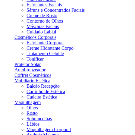
Esfoliantes Faciais
Séruns e Concentrados Faciais
Creme de Rosto
Contorno de Olhos
Máscaras Faciais
Cuidado Labial
Cosméticos Corporais
Esfoliante Corporal
Creme Hidratante Corpo
Tratamento Celulite
Tonificar
Protetor Solar
Autobronzeador
Coffret Cosméticos
Mobiliário Estética
Balcão Recepção
Carrinho de Estética
Cadeira Estética
Maquilhagem
Olhos
Rosto
Sobrancelhas
Lábios
Maquilhagem Corporal
Andreia Makeup