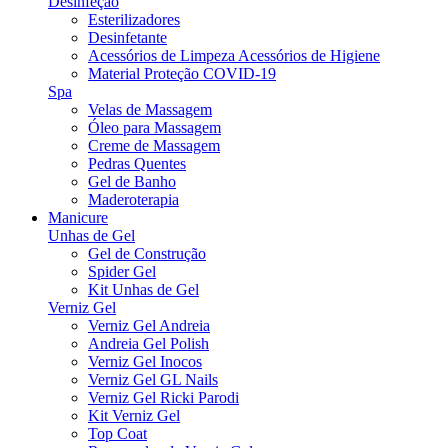
Desinfeção
Esterilizadores
Desinfetante
Acessórios de Limpeza Acessórios de Higiene
Material Proteção COVID-19
Spa
Velas de Massagem
Óleo para Massagem
Creme de Massagem
Pedras Quentes
Gel de Banho
Maderoterapia
Manicure
Unhas de Gel
Gel de Construção
Spider Gel
Kit Unhas de Gel
Verniz Gel
Verniz Gel Andreia
Andreia Gel Polish
Verniz Gel Inocos
Verniz Gel GL Nails
Verniz Gel Ricki Parodi
Kit Verniz Gel
Top Coat